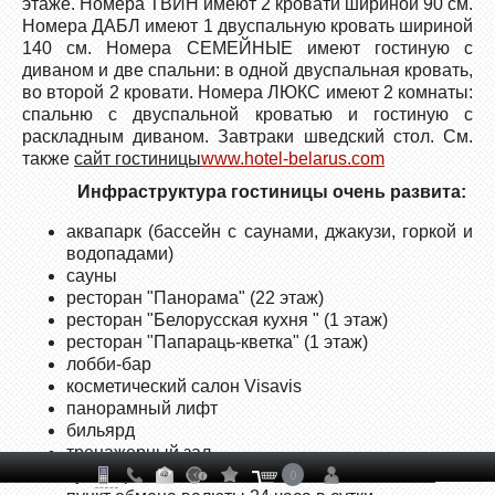
этаже. Номера ТВИН имеют 2 кровати шириной 90 см.
Номера ДАБЛ имеют 1 двуспальную кровать шириной
140 см. Номера СЕМЕЙНЫЕ имеют гостиную с
диваном и две спальни: в одной двуспальная кровать,
во второй 2 кровати. Номера ЛЮКС имеют 2 комнаты:
спальню с двуспальной кроватью и гостиную с
раскладным диваном. Завтраки шведский стол. См.
также
сайт гостиницы
www.hotel-belarus.com
Инфраструктура гостиницы очень развита:
аквапарк (бассейн с саунами, джакузи, горкой и
водопадами)
сауны
ресторан "Панорама" (22 этаж)
ресторан "Белорусская кухня " (1 этаж)
ресторан "Папараць-кветка" (1 этаж)
лобби-бар
косметический салон Visavis
панорамный лифт
бильярд
тренажерный зал
сувенирный магазин
0