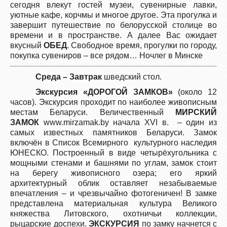
сегодня влекут гостей музеи, сувенирные лавки,
уютные кафе, корчмы и многое другое. Эта прогулка и
завершит путешествие по белорусской столице во
времени и в пространстве. А далее Вас ожидает
вкусный
ОБЕД
. Свободное время, прогулки по городу,
покупка сувениров – все рядом… Ночлег в Минске
Среда –
Завтрак
шведский стол.
Экскурсия «
ДОРОГОЙ ЗАМКОВ
»
(около 12
часов). Экскурсия проходит по наиболее живописным
местам Беларуси. Величественный
МИРСКИЙ
ЗАМОК
www.mirzamak.by начала XVI в. – один из
самых известных памятников Беларуси. Замок
включён в Список Всемирного культурного наследия
ЮНЕСКО. Построенный в виде четырёхугольника с
мощными стенами и башнями по углам, замок стоит
на берегу живописного озера; его яркий
архитектурный облик оставляет незабываемые
впечатления – и чрезвычайно фотогеничен! В замке
представлена материальная культура Великого
княжества Литовского, охотничьи коллекции,
рыцарские доспехи.
ЭКСКУРСИЯ
по замку начнется с