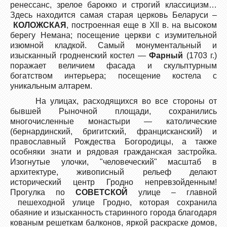
ренессанс, зрелое барокко и строгий классицизм…
Здесь находится самая старая церковь Беларуси –
КОЛОЖСКАЯ
, построенная еще в XII в. на высоком
берегу Немана; посещение церкви с изумительной
изюмной кладкой. Самый монументальный и
изысканный гродненский костел —
Фарный
(1703 г.)
поражает величием фасада и скульптурным
богатством интерьера; посещение костела с
уникальным алтарем.
На улицах, расходящихся во все стороны от
бывшей Рыночной площади, сохранились
многочисленные монастыри — католические
(бернардинский, бригитский, францисканский) и
православный Рождества Богородицы, а также
особняки знати и рядовая гражданская застройка.
Изогнутые улочки, "человеческий" масштаб в
архитектуре, живописный рельеф делают
исторический центр Гродно непревзойденным!
Прогулка по
СОВЕТСКОЙ
улице – главной
пешеходной улице Гродно, которая сохранила
обаяние и изысканность старинного города благодаря
кованым решеткам балконов, яркой раскраске домов,