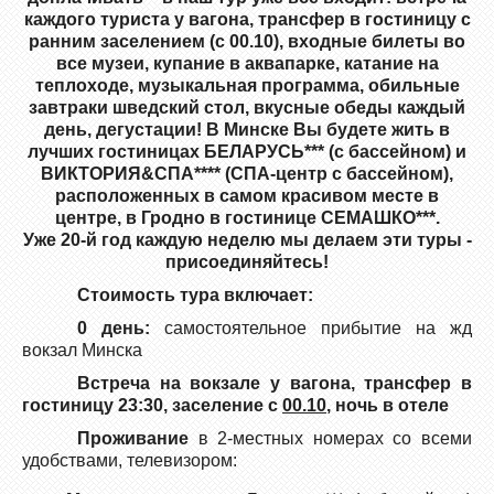
каждого туриста у вагона, трансфер в гостиницу с
ранним заселением (с 00.10), входные билеты во
все музеи, купание в аквапарке, катание на
теплоходе, музыкальная программа, обильные
завтраки шведский стол,
вкусные
обеды каждый
день, дегустации!
В Минске Вы будете жить в
лучших гостиницах БЕЛАРУСЬ*** (с бассейном) и
ВИКТОРИЯ&СПА**** (СПА-центр с бассейном),
расположенных в самом красивом месте в
центре, в
Гродно в гостинице СЕМАШКО***.
Уже
20
-й год каждую неделю мы делаем эти туры -
присоединяйтесь!
Стоимость тура включает:
0 день:
самостоятельное прибытие на жд
вокзал Минска
Встреча на вокзале у вагона, трансфер в
гостиницу 23:30, заселение с
00.10
, ночь в отеле
Проживание
в 2-местных номерах со всеми
удобствами, телевизором: