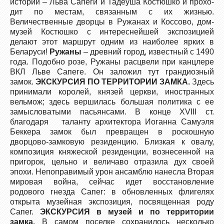
истории – Льва Сапеги и Тадеуша Костюшко и прохо­
дит по местам, связанным с их жизнью.
Величественные дворцы в Ружанах и Коссово, дом-
музей Костюшко с интереснейшей экспозицией
делают этот маршрут одним из наиболее ярких в
Белару­си!
Ружаны
– древний город, известный с 1490
года. Подобно розе, Ружаны расцвели при канцлере
ВКЛ Льве Сапеге. Он заложил тут грандиозный
замок.
ЭКСКУРСИЯ ПО ТЕРРИТОРИИ ЗАМКА.
Здесь
принимали королей, князей церкви, иностранных
вельмож; здесь вершилась большая политика с ее
замысловатыми пасьянсами. В конце XVIII ст.
благодаря таланту архитектора Иоганна Самуэля
Беккера замок был превращен в роскошную
дворцово-замковую резиденцию. Близкая к овалу,
композиция княжеской резиденции, вознесенной на
пригорок, цельно и величаво отразила дух своей
эпохи. Непоправимый урон ансамблю нанесла Вторая
мировая война, сейчас идет восстановление
родового гнезда Сапег: в обновленных флигелях
открыта музейная экспозиция, посвященная роду
Сапег.
ЭКСКУРСИЯ в музей и по территории
замка.
В самом поселке сохранилось несколько