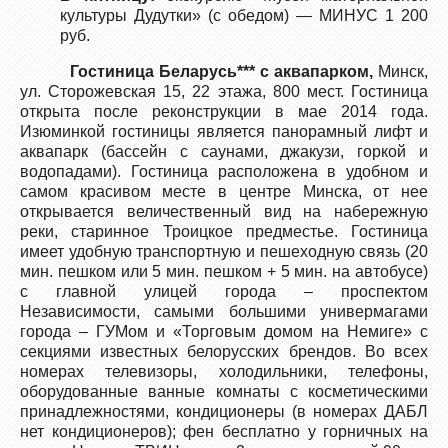
культуры Дудутки» (с обедом) — МИНУС 1 200
руб.
Гостиница Беларусь*** с аквапарком,
Минск,
ул. Сторожевская 15, 22 этажа, 800 мест. Гостиница
открыта после реконструкции в мае 2014 года.
Изюминкой гостиницы является панорамный лифт и
аквапарк (бассейн с саунами, джакузи, горкой и
водопадами). Гостиница расположена в удобном и
самом красивом месте в центре Минска, от нее
открывается величественный вид на набережную
реки, старинное Троицкое предместье. Гостиница
имеет удобную транспортную и пешеходную связь (20
мин. пешком или 5 мин. пешком + 5 мин. на автобусе)
с главной улицей города – проспектом
Независимости, самыми большими универмагами
города – ГУМом и «Торговым домом на Немиге» с
секциями известных белорусских брендов. Во всех
номерах телевизоры, холодильники, телефоны,
оборудованные ванные комнаты с косметическими
принадлежностями, кондиционеры (в номерах ДАБЛ
нет кондиционеров); фен бесплатно у горничных на