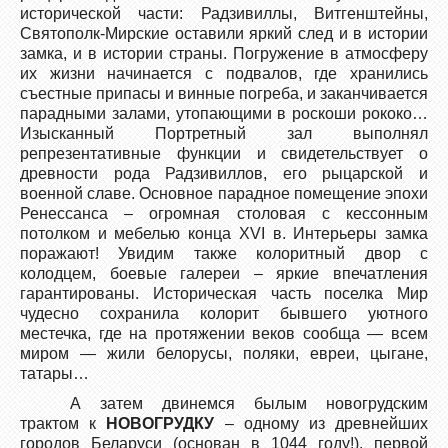
исторической части: Радзивиллы, Витгенштейны,
Святополк-Мирские оставили яркий след и в истории
замка, и в истории страны. Погружение в атмосферу
их жизни начинается с подвалов, где хранились
съестные припасы и винные погреба, и заканчивается
парадными залами, утопающими в роскоши рококо…
Изысканный Портретный зал выполнял
репрезентативные функции и свидетельствует о
древности рода Радзивиллов, его рыцарской и
военной славе. Основное парадное помещение эпохи
Ренессанса – огромная столовая с кессонным
потолком и мебелью конца XVI в. Интерьеры замка
поражают! Увидим также колоритный двор с
колодцем, боевые галереи – яркие впечатления
гарантированы. Историческая часть поселка Мир
чудесно сохранила колорит бывшего уютного
местечка, где на протяжении веков сообща — всем
миром — жили белорусы, поляки, евреи, цыгане,
татары…
А затем двинемся былым новогрудским
трактом к
НОВОГРУДКУ
– одному из древнейших
городов Беларуси (основан в 1044 году!), первой