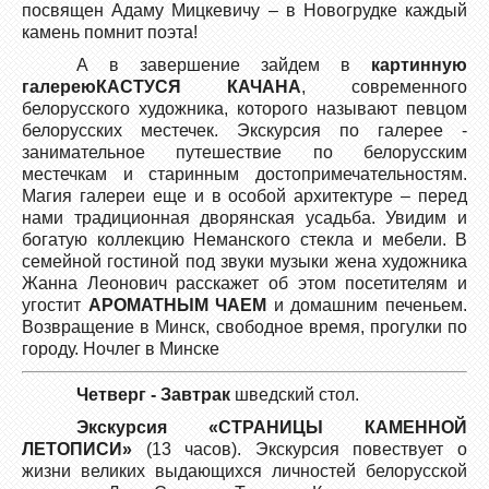
посвящен Адаму Мицкевичу – в Новогрудке каждый
камень помнит поэта!
А в завершение зайдем в
картинную
галерею
КАСТУСЯ КАЧАНА
, современного
белорусского художника, которого называют певцом
белорусских местечек. Экскурсия по галерее -
занимательное путешествие по белорусским
местечкам и старинным достопримечательностям.
Магия галереи еще и в особой архитектуре – перед
нами традиционная дворянская усадьба. Увидим и
богатую коллекцию Неманского стекла и мебели. В
семейной гостиной под звуки музыки жена художника
Жанна Леонович расскажет об этом посетителям и
угостит
АРОМАТНЫМ ЧАЕМ
и домашним печеньем.
Возвращение в Минск, свободное время, прогулки по
городу. Ночлег в Минске
Четверг - Завтрак
шведский стол.
Экскурсия «СТРАНИЦЫ КАМЕННОЙ
ЛЕТОПИСИ»
(13 часов). Экскурсия повествует о
жизни великих выдающихся личностей белорусской