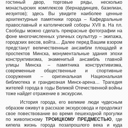
гостиный двор, торговые ряды, несколько
монастырских комплексов (бернардинцев, базилиан,
иезуитов); здесь Вы увидите наиболее ценные
архитектурные памятники города – Кафедральные
православный и католический соборы ХVII в. На пл.
Свободы можно сделать прекрасные фотографии на
фоне многочисленных уличных скульптур – экипажа,
городских весов, войта… Далее перед Вашим взором
предстанут величественные ансамбли площадей и
проспектов Минска, монументальные здания эпохи
конструктивизма, знаменитый ансамбль главной
улицы Минска – памятника конструктивизма,
современные общественные и спортивные
сооружения – оригинальная Национальная
библиотека и грандиозная Минск-арена… Трагедия
жителей города в годы Великой Отечественной войны
тоже найдет отражение в экскурсии.
История города, его великие люди чудесным
образом оживут в рассказе экскурсовода и продолжат
свое повествование во время пешеходной прогулки
по живописному
ТРОИЦКОМУ ПРЕДМЕСТЬЮ
, где
кипела жизнь города позапрошлого века и куда