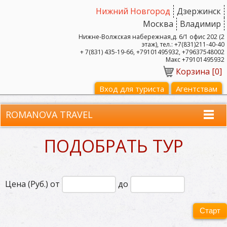
Нижний Новгород
Дзержинск
Москва
Владимир
Нижне-Волжская набережная,д. 6/1 офис 202 (2
этаж), тел.: +7(831)211-40-40
+ 7(831) 435-19-66, +79101495932, +79637548002
Макс +79101495932
Корзина [
0
]
Вход для туриста
Агентствам
ROMANOVA TRAVEL
ПОДОБРАТЬ ТУР
Цена (Руб.) от
до
Старт