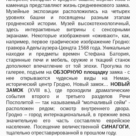
каменица представляют жизнь средневекового замка.
Музейные экспозиции расположились на четырех
уровнях башни и посвящены разным этапам
гродненской истории. Музей высокотехнологичный,
здесь интерактивные витрины с сенсорными
экранами. Некоторые изображения «оживают», как,
например, первое графическое изображение Гродно:
гравюра Адельгаузера-Цюндта 1568 года. Уникальные
находки и предметы времен Стефана Батория,
старинные печи и мебель, оружие и ткацкий станок
дополняют впечатление от той эпохи. Прогулка по
галерее, подъем на
ОБЗОРНУЮ площадку
замка - с
нее открываются чудесные виды на Неман,
исторический центр Гродно, Новый замок…
НОВЫЙ
ЗАМОК
(XVIII в.), где проходили драматические
события второго и третьего разделов Речи
Посполитой — так называемый “молчаливый сейм” -
расположен рядом; осмотр внутреннего двора.
Гродно – город интернациональный, в прежние века
значительную его часть составляло еврейское
население. Посещение величественной
СИНАГОГИ
,
тщательно отреставрированной в прошлом году.