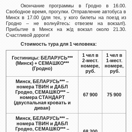
Окончание программы в Гродно в 16.00.
Свободное время, прогулки. Отправление автобуса в
Минск в 17.00 (для тех, у кого билеты на поезд из
Гродно – не волнуйтесь: отвезем на вокзал!).
Прибытие в Минск на ж/д вокзал около 21.30.
Счастливой дороги!
Стоимость тура для 1 человека:
1 чел в
1 чел в
Гостиницы: БЕЛАРУСЬ***
2-мест.
1-мест.
(Минск) + СЕМАШКО***
номере,
номере,
(Гродно)
руб.
руб.
Минск, БЕЛАРУСЬ*** –
номера ТВИН и ДАБЛ
Гродно, СЕМАШКО*** –
67 900
75 900
номера СТАНДАРТ
(двуспальная кровать и
диван)
Минск, БЕЛАРУСЬ*** –
номера ТВИН и ДАБЛ
Гродно, СЕМАШКО*** –
68 200