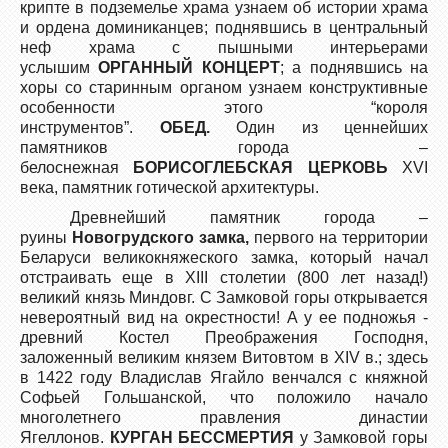
крипте в подземелье храма узнаем об истории храма
и ордена доминиканцев; поднявшись в центральный
неф храма с пышными интерьерами
услышим
ОРГАННЫЙ КОНЦЕРТ
; а поднявшись на
хоры со старинным органом узнаем конструктивные
особенности этого “короля
инструментов”.
ОБЕД.
Один из ценнейших
памятников города –
белоснежная
БОРИСОГЛЕБСКАЯ ЦЕРКОВЬ
XVI
века, памятник готической архитектуры.
Древнейший памятник города –
руины
Новогрудского замка
,
первого на территории
Беларуси великокняжеского замка, который начал
отстраивать еще в ХIII столетии (800 лет назад!)
великий князь Миндовг. С Замковой горы открывается
невероятный вид на окрестности! А у ее подножья -
древний Костел Преображения Господня,
заложенный великим князем Витовтом в ХIV в.; здесь
в 1422 году Владислав Ягайло венчался с княжной
Софьей Гольшанской, что положило начало
многолетнего правления династии
Ягеллонов.
КУРГАН БЕССМЕРТИЯ
у Замковой горы