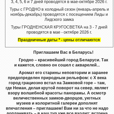
3, 4, 5, 6 и 7 дней проводятся в мае-октябре 2026 г.
Туры с ГРОДНО в холодный сезон (январь-апрель и
ноябрь-декабрь) проводятся с посещением Лиды и
Лидского замка
Туры ГРОДНЕНСКАЯ КРУГОСВЕТКА на 3 - 7 дней
проводятся в мае - октябре 2026 г.
Праздничные даты * - цены отличаются
Приглашаем Вас в Беларусь!
Грод­но – красивейший город Беларуси. Так
и кажется, словно он сошел с акварелей...
Аромат его старины неповторим и заранее
предопределен природным рельефом: с Х века
город грациозно встал на Замковой горе – там,
где Неман, делая крутой поворот на север, являет
взору волшебной красоты панорамы. А осмотр
величественных замков-дворцов
, уютных
музеев
и колоритн
ой галереи
дополнят
впечатления – приглашаем!
Вам ни за что не надо
доплачивать – в наш тур уже все входит: встреча