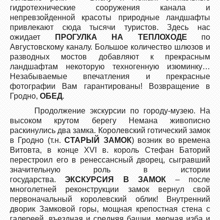
гидротехнические сооружения канала и
непревзойденной красоты природные ландшафты
привлекают сюда тысячи туристов. Здесь нас
ожидает
ПРОГУЛКА НА ТЕПЛОХОДЕ
по
Августовскому каналу. Большое количество шлюзов и
разводных мостов добавляют к прекрасным
ландшафтам некоторую техногенную изюминку…
Незабываемые впечатления и прекрасные
фотографии Вам гарантированы! Возвращение в
Гродно,
ОБЕД
.
Продолжение экскурсии по городу-музею. На
высоком крутом берегу Немана живописно
раскинулись два замка. Королевский готический замок
в Гродно (т.н.
СТАРЫЙ ЗАМОК
) возник во времена
Витовта, в конце XVI в. король Стефан Баторий
перестроил его в ренессансный дворец, сыгравший
значительную роль в истории
государства.
ЭКСКУРСИЯ В ЗАМОК
– после
многолетней реконструкции замок вернул свой
первоначальный королевский облик! Внутренний
дворик Замковой горы, мощная крепостная стена с
галереей, въездная и средняя башни, мерная изба и