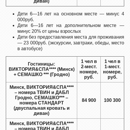
диван)
Дети 6—16 лет на основном месте — минус 4
000руб.
Дети 6—16 лет на дополнительном месте —
минус 20% от цены взрослых
Дети без предоставления места для проживания
— 23 000руб. (экскурсии, завтраки, обеды, место
в автобусе)
1 чел в
1 чел в
Гостиницы:
2-мест.
1-мест.
ВИКТОРИЯ&СПА**** (Минск)
номере,
номере,
+ СЕМАШКО *** (Гродно)
руб.
руб.
Минск, ВИКТОРИЯ&СПА****
– номера ТВИН и ДАБЛ
Гродно, СЕМАШКО*** –
84 900
100 300
номера СТАНДАРТ
(двуспальная кровать и
диван)
Минск, ВИКТОРИЯ&СПА****
– номера ТВИН и ДАБЛ