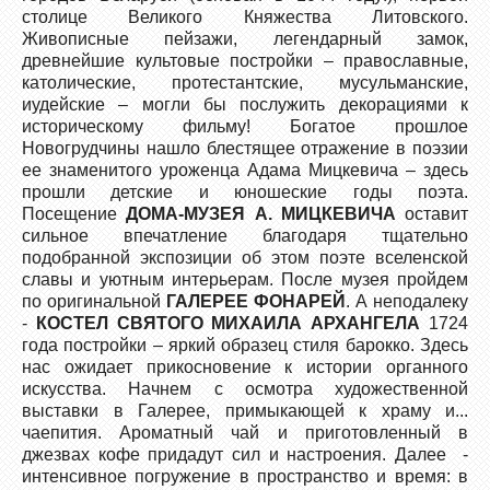
столице Великого Княжества Литовского.
Живописные пейзажи, легендарный замок,
древнейшие культовые постройки – православные,
католические, протестантские, мусульманские,
иудейские – могли бы послужить декорациями к
историческому фильму! Богатое прошлое
Новогрудчины нашло блестящее отражение в поэзии
ее знаменитого уроженца Адама Мицкевича – здесь
прошли детские и юношеские годы поэта.
Посещение
ДОМА-МУЗЕЯ А
.
МИЦКЕВИЧА
оставит
сильное впечатление благодаря тщательно
подобранной экспозиции об этом поэте вселенской
славы и уютным интерьерам. После музея пройдем
по оригинальной
ГАЛЕРЕЕ ФОНАРЕЙ
. А неподалеку
-
КОСТЕЛ СВЯТОГО МИХАИЛА АРХАНГЕЛА
1724
года постройки – яркий образец стиля барокко. Здесь
нас ожидает прикосновение к истории органного
искусства. Начнем с осмотра художественной
выставки в Галерее, примыкающей к храму и...
чаепития. Ароматный чай и приготовленный в
джезвах кофе придадут сил и настроения. Далее -
интенсивное погружение в пространство и время: в