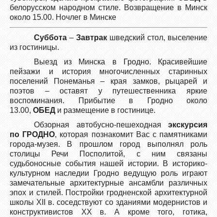
белорусском народном стиле. Возвращение в Минск
около 15.00. Ночлег в Минске
Суббота
–
Завтрак
шведский стол, выселение
из гостиницы.
Выезд из Минска в Гродно. Красивейшие
пейзажи и история многочисленных старинных
поселений Понеманья – края замков, рыцарей и
поэтов – оставят у путешественника яркие
воспоминания. Прибытие в Гродно около
13.00,
ОБЕД
и размещение в гостинице.
Обзорная автобусно-пешеходная
экскурсия
по
ГРОДНО
, которая познакомит Вас с памятниками
города-музея. В прошлом город выполнял роль
столицы Речи Посполитой, с ним связаны
судьбоносные события нашей истории. В историко-
культурном наследии Гродно ведущую роль играют
замечательные архитектурные ансамбли различных
эпох и стилей. Постройки гродненской архитектурной
школы XII в. соседствуют со зданиями модернистов и
конструктивистов XX в. А кроме того, готика,