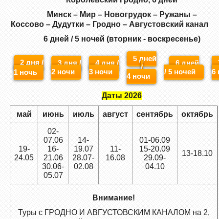
Минск – Мир – Новогрудок – Ружаны –
Коссово – Дудутки – Гродно – Августовский канал
6 дней / 5 ночей (вторник - воскресенье)
5 дней
2 дня /
3 дня /
4 дня /
6 дней
/
2 ночи
3 ночи
/ 5 ночей
6
1 ночь
4 ночи
Даты 2026
май
июнь
июль
август
сентябрь
октябрь
02-
07.06
14-
01-06.09
19-
16-
19.07
11-
15-20.09
13-18.10
24.05
21.06
28.07-
16.08
29.09-
30.06-
02.08
04.10
05.07
Внимание!
Туры с ГРОДНО И АВГУСТОВСКИМ КАНАЛОМ на 2,