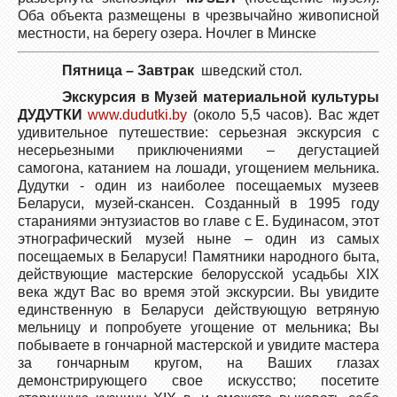
Оба объекта размещены в чрезвычайно живописной
местности, на берегу озера. Ночлег в Минске
Пятница – Завтрак
шведский стол.
Экскурсия в Музей материальной культуры
ДУДУТКИ
www.dudutki.by
(около 5,5 часов). Вас ждет
удивительное путешествие: серьезная экскурсия с
несерьезными приключениями – дегустацией
самогона, катанием на лошади, угощением мельника.
Дудутки - один из наиболее посещаемых музеев
Беларуси, музей-скансен. Созданный в 1995 году
стараниями энтузиастов во главе с Е. Будинасом, этот
этнографический музей ныне – один из самых
посещаемых в Беларуси! Памятники народного быта,
действующие мастерские белорусской усадьбы XIX
века ждут Вас во время этой экскурсии. Вы увидите
единственную в Беларуси действующую ветряную
мельницу и попробуете угощение от мельника; Вы
побываете в гончарной мастерской и увидите мастера
за гончарным кругом, на Ваших глазах
демонстрирующего свое искусство; посетите