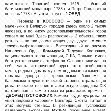
памятников: Троицкий костел 1615 г., бывший
базилианский монастырь 1788 г. и Петро-Павловская
церковь 1778 г. А затем – вкусный
ОБЕД.
Переезд в
КОССОВО
– один из самых
маленьких в Беларуси городов (здесь около 2 тысяч
человек), а по числу достопримечательностей город
совсем не мал! Здесь расположены 2 объекта, таких
разных – но так дополняющих друг друга: готовьте
телефоны-фотоаппараты! Воссозданный по рисунку
Наполеона Орды
Дом-музей
Тадеуша Костюшко,
национального героя Франции, США, Польши, имеет
богатую экспозицию артефактов. Словно принимая на
себя часть исторической ауры этого особенного
места, рядом с домом-музеем поднимается каменная
громада дворца с крепостными башнями и
башенками в духе готической старины, отражающая
романтическое течение в архитектуре середины XIX
в., ожившая в камне греза из рыцарских времен –
ДВОРЕЦ ПУСЛОВСКИХ
. Кажется, будто дух романов
«шотландского чародея» Вальтера Скотта витает в
этих могучих стенах... В резиденции Пусловских
развернута экспозиция
МУЗЕЯ
(посещение музея).