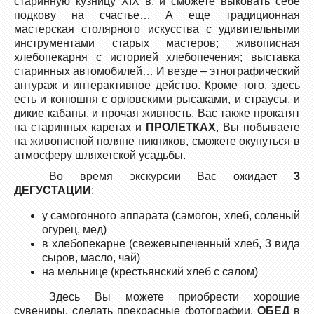
старинную кузницу XIX в. и сможете выковать себе
подкову на счастье… А еще традиционная
мастерская столярного искусства с удивительными
инструментами старых мастеров; живописная
хлебопекарня с историей хлебопечения; выставка
старинных автомобилей… И везде – этнографический
антураж и интерактивное действо. Кроме того, здесь
есть и конюшня с орловскими рысаками, и страусы, и
дикие кабаны, и прочая живность. Вас также прокатят
на старинных каретах и
ПРОЛЕТКАХ
, Вы побываете
на живописной поляне пикников, сможете окунуться в
атмосферу шляхетской усадьбы.
Во время экскурсии Вас ожидает
3
ДЕГУСТАЦИИ
:
у самогонного аппарата (самогон, хлеб, соленый
огурец, мед)
в хлебопекарне (свежевыпеченный хлеб, 3 вида
сыров, масло, чай)
на мельнице (крестьянский хлеб с салом)
Здесь Вы можете приобрести хорошие
сувениры, сделать прекрасные фотографии.
ОБЕД
в