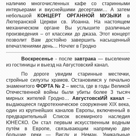
наличию многочисленных кафе со старинными
интерьерами и вкуснейшими десертами… А затем
небольшой
КОНЦЕРТ ОРГАННОЙ МУЗЫКИ
в
Лютеранской Церкви св. Иоанна. На настоящем
механическом органе Вы услышите различные
произведения – от классики до джаза. Этот концерт
позволит Вам достойно завершить насыщенный
впечатлениями день… Ночлег в Гродно
Воскресенье
- после
завтрака
— выселение
из гостиницы и выезд на Августовский канал
.
По дороге увидим старинные местечки,
стройные силуэты храмов. Остановимся у печально
знаменитого
ФОРТА № 2
– места, где в годы Великой
Отечественной войны были убиты более 3 тысяч
мирных жителей Гродно…
АвгустовскИЙ канал
–
выдающееся гидротехническое сооружение XIX века,
один из крупнейших каналов Европы, включенный в
предварительный Список всемирного наследия
ЮНЕСКО. Он стал первым искусственным водным
путём в Европе, связывающим напрямую две
большие реки — Вислу и Неман. Уникальные