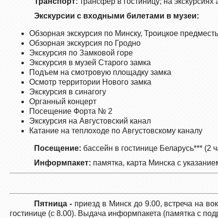
Транспорт:
трансфер в гостиницу; на экскурсиях 
Экскурсии с входными билетами в музеи:
Обзорная экскурсия по Минску, Троицкое предмест
Обзорная экскурсия по Гродно
Экскурсия по Замковой горе
Экскурсия в музей Старого замка
Подъем на смотровую площадку замка
Осмотр территории Нового замка
Экскурсия в синагогу
Органный концерт
Посещение Форта № 2
Экскурсия на Августовский канал
Катание на теплоходе по Августовскому каналу
Посещение:
бассейн в гостинице Беларусь*** (2 
Информпакет:
памятка, карта Минска с указание
Пятница -
приезд в Минск до 9.00, встреча на в
гостинице (с 8.00). Выдача информпакета (памятка с по