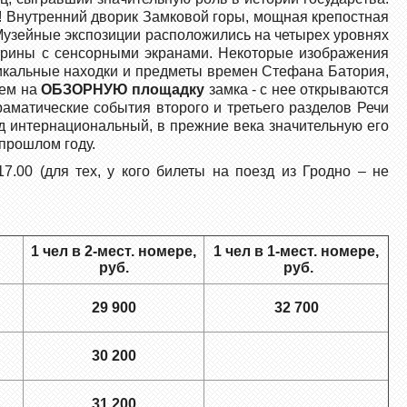
! Внутренний дворик Замковой горы, мощная крепостная
 Музейные экспозиции расположились на четырех уровнях
трины с сенсорными экранами. Некоторые изображения
никальные находки и предметы времен Стефана Батория,
ъем на
ОБЗОРНУЮ площадку
замка - с нее открываются
драматические события второго и третьего разделов Речи
д интернациональный, в прежние века значительную его
прошлом году.
.00 (для тех, у кого билеты на поезд из Гродно – не
1 чел в 2-мест. номере,
1 чел в 1-мест. номере,
руб.
руб.
29 900
32 700
30 200
31 200