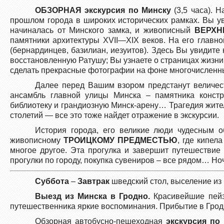
ОБЗОРНАЯ экскурсия по Минску
(3,5 часа). Н
прошлом города в широких исторических рамках. Вы ув
начиналась от Минского замка, и живописный
ВЕРХН
памятники архитектуры XVII—XIX веков. На его главн
(бернардинцев, базилиан, иезуитов). Здесь Вы увидит
восстановленную Ратушу; Вы узнаете о страницах жизни
сделать прекрасные фотографии на фоне многочисленных
Далее перед Вашим взором предстанут величес
ансамбль главной улицы Минска – памятника конст
библиотеку и грандиозную Минск-арену… Трагедия жит
столетий — все это тоже найдет отражение в экскурсии.
История города, его великие люди чудесным о
живописному
ТРОИЦКОМУ ПРЕДМЕСТЬЮ
, где кипел
многое другое. Эта прогулка и завершит путешествие
прогулки по городу, покупка сувениров – все рядом… Но
Суббота
–
Завтрак
шведский стол, выселение из
Выезд из Минска в Гродно.
Красивейшие пейза
путешественника яркие воспоминания. Прибытие в Грод
Обзорная автобусно-пешеходная
экскурсия по