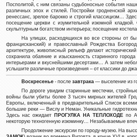
Посполитой, с ним связаны судьбоносные события наше
различных эпох и стилей. Постройки гродненской архи
ренессанс, зрелое барокко и строгий классицизм… Зде
посещение церкви с изумительной изюмной кладкой
скульптурным богатством интерьера; посещение костела
На улицах, расходящихся во все стороны от бы
францисканский) и православный Рождества Богороди
архитектуре, живописный рельеф делают исторически
сохранила обаяние и изысканность старинного город
интерьерами и вкуснейшими десертами… А затем неб
услышите различные произведения – от классики до дж
Воскресенье
- после
завтрака
— выселение из го
По дороге увидим старинные местечки, стройны
войны были убиты более 3 тысяч мирных жителей Г
Европы, включенный в предварительный Список всем
большие реки — Вислу и Неман. Уникальные гидротехн
Здесь нас ожидает
ПРОГУЛКА НА ТЕПЛОХОДЕ
по Ав
некоторую техногенную изюминку… Незабываемые впеч
Продолжение экскурсии по городу-музею. На высок
ЗАМОК
) возник во времена Витовта, в конце XVI в. к