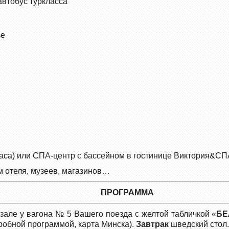
автобус туркласса
ье
часа) или СПА-центр с бассейном в гостинице Виктория&СПА
м отеля, музеев, магазинов…
ПРОГРАММА
окзале у вагона № 5 Вашего поезда с желтой табличкой «
БЕ
дробной программой, карта Минска).
Завтрак
шведский стол.