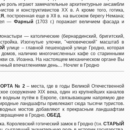
щую роль играют замечательные архитектурные ансамбли
истов и конструктивистов XX в. А кроме того, готика,
АЯ
, построенная еще в XII в. на высоком берегу Немана;
стел —
Фарный
(1703 г.) поражает величием фасада и
настыри — католические (бернардинский, бригитский,
тройка. Изогнутые улочки, "человеческий" масштаб в
ОЙ
улице – главной пешеходной улице Гродно, которая
е домов, наличию многочисленных кафе со старинными
кви св. Иоанна. На настоящем механическом органе Вы
щенный впечатлениями день… Ночлег в Гродно
ОРТА № 2
– места, где в годы Великой Отечественной
ое сооружение XIX века, один из крупнейших каналов
м водным путём в Европе, связывающим напрямую две
риродные ландшафты привлекают сюда тысячи туристов.
зводных мостов добавляют к прекрасным ландшафтам
звращение в Гродно,
ОБЕД
.
. Королевский готический замок в Гродно (т.н.
СТАРЫЙ
ц, сыгравший значительную роль в истории государства.