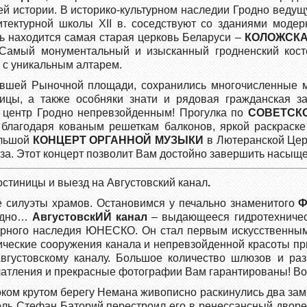
й истории. В историко-культурном наследии Гродно веду
тектурной школы XII в. соседствуют со зданиями модерн
сь находится самая старая церковь Беларуси –
КОЛОЖСК
. Самый монументальный и изысканный гродненский ко
 с уникальным алтарем.
вшей Рыночной площади, сохранились многочисленные мо
цы, а также особняки знати и рядовая гражданская зас
й центр Гродно непревзойденным! Прогулка по
СОВЕТСК
а благодаря кованым решеткам балконов, яркой раскраск
ольшой
КОНЦЕРТ ОРГАННОЙ МУЗЫКИ
в Лютеранской Цер
аза. Этот концерт позволит Вам достойно завершить насы
стиницы и выезд на Августовский канал
.
е силуэты храмов. Остановимся у печально знаменитого
Ф
родно…
АвгустовскИЙ канал
– выдающееся гидротехническ
ирного наследия ЮНЕСКО. Он стал первым искусственны
ические сооружения канала и непревзойденной красоты п
густовскому каналу. Большое количество шлюзов и ра
атления и прекрасные фотографии Вам гарантированы! Во
ом крутом берегу Немана живописно раскинулись два замка
ороль Стефан Баторий перестроил его в ренессансный дворе