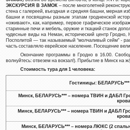
ЭКСКУРСИЯ В ЗАМОК
– после многолетней реконструк
стена с галереей, въездная и средняя башни, мерная и
башни и посвящены разным этапам гродненской истор
«оживают», как, например, первое графическое изобра
старинные печи и мебель, оружие и ткацкий станок допо
чудесные виды на Неман, исторический центр Гродно
Посполитой — так называемый “молчаливый сейм” - рас
часть составляло еврейское население. Посещение вел
Окончание программы в Гродно в 16.00. Свобод
волнуйтесь: отвезем на вокзал!). Прибытие в Минск на ж/
Стоимость тура для 1 человека:
Гостиницы: БЕЛАРУСЬ*** 
Минск, БЕЛАРУСЬ*** – номера ТВИН и ДАБЛ
Гр
крова
Минск, БЕЛАРУСЬ*** – номера ТВИН и ДАБЛ
Гр
крова
Минск, БЕЛАРУСЬ*** – номера ЛЮКС (2 спальни