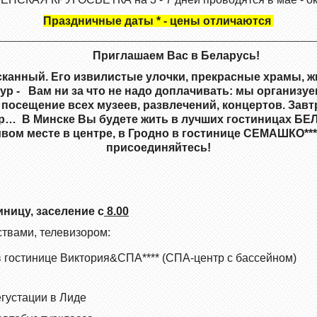
Праздничные даты * - цены отличаются
Приглашаем Вас в Беларусь!
сканный. Его извилистые улочки, прекрасные храмы, 
 - Вам ни за что не надо доплачивать: мы организуем
посещение всех музеев, развлечений, концертов. Завт
тур… В Минске Вы будете жить в лучших гостиницах Б
вом месте в центре, в
Гродно в гостинице СЕМАШКО***
присоединяйтесь!
иницу, заселение с
8.00
ствами, телевизором:
 в гостинице Виктория&СПА**** (СПА-центр с бассейном)
егустации в Лиде