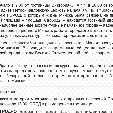
ачало в 9.30 от гостиницы Виктория-СПА****; в 10.00 от 
идите Петро-Павловскую церковь начала ХVII в. и “Красны
ИЙ ГОРОД
, с которым жизнь Минска была связана на п
ой площади – площади Свободы – находится гостиный дво
е наиболее ценные архитектурные памятники города – Кафе
 дореволюционного Минска, работе городского магистрата,
 уличных скульптур – экипажа, городских весов, войта…
твенные ансамбли площадей и проспектов Минска, монум
руктивизма. Вы увидите современные общественные и 
елей города в годы Великой Отечественной войны; совре
бразом оживут в рассказе экскурсовода и продолжат с
а жизнь города позапрошлого века и куда сегодня влекут 
 по белорусской столице во времени и в пространстве. 
члег в Минске
 гостиницы.
жи и история многочисленных старинных поселений Пон
но около 13.00,
ОБЕД
и размещение в гостинице.
ГРОДНО
, которая познакомит Вас с памятниками город