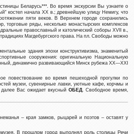
гостиницы Беларусь***. Во время экскурсии Вы узнаете о
й” костел начала ХХ в.; древнейшую улицу Немигу, что
ротяжении пяти веков. В Верхнем городе сохранились
р, торговые ряды, несколько монастырских комплексов
дральные православный и католический соборы ХVII в.,
 традициях Магдебургского права. На пл. Свободы можно
ентальные здания эпохи конструктивизма, знаменитый
спортивные сооружения: оригинальную Национальную
менный, динамично развивающийся Минск рубежа ХХ—ХХI
вое повествование во время пешеходной прогулки по
гостей музеи, сувенирные лавки, уютные кафе, корчмы и
А далее Вас ожидает вкусный
ОБЕД
. Свободное время,
еманья – края замков, рыцарей и поэтов – оставят у
а-музея. В прошлом город выполнял роль столицы Речи