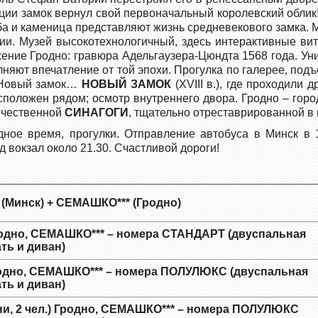
ции замок вернул свой первоначальный королевский облик
зба и каменица представляют жизнь средневекового замка.
ии. Музей высокотехнологичный, здесь интерактивные ви
жение Гродно: гравюра Адельгаузера-Цюндта 1568 года. У
лняют впечатление от той эпохи. Прогулка по галерее, под
, Новый замок…
НОВЫЙ ЗАМОК
(XVIII в.), где проходили 
положен рядом; осмотр внутреннего двора. Гродно – горо
ичественной
СИНАГОГИ
, тщательно отреставрированной в 
ное время, прогулки. Отправление автобуса в Минск в 17
д вокзал около 21.30. Счастливой дороги!
(Минск) + СЕМАШКО*** (Гродно)
одно, СЕМАШКО*** – номера СТАНДАРТ (двуспальная
ть и диван)
одно, СЕМАШКО*** – номера ПОЛУЛЮКС (двуспальная
ть и диван)
, 2 чел.)
Гродно, СЕМАШКО*** – номера ПОЛУЛЮКС