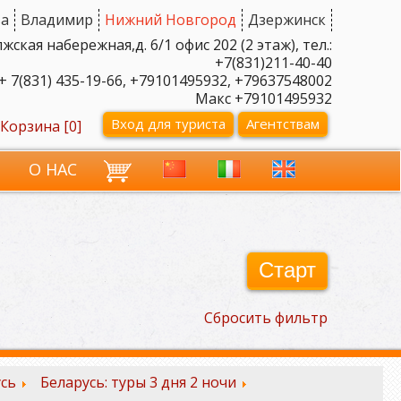
а
Владимир
Нижний Новгород
Дзержинск
ская набережная,д. 6/1 офис 202 (2 этаж), тел.:
+7(831)211-40-40
+ 7(831) 435-19-66, +79101495932, +79637548002
Макс +79101495932
Вход для туриста
Агентствам
Корзина [
0
]
И
О НАС
Старт
Сбросить фильтр
сь
Беларусь: туры 3 дня 2 ночи