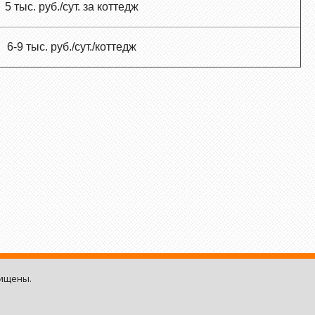
5 тыс. руб./сут. за коттедж
6-9 тыс. руб./сут./коттедж
щищены.