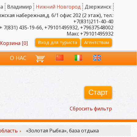
а
Владимир
Нижний Новгород
Дзержинск
ская набережная,д. 6/1 офис 202 (2 этаж), тел.:
+7(831)211-40-40
+ 7(831) 435-19-66, +79101495932, +79637548002
Макс +79101495932
Вход для туриста
Агентствам
Корзина [
0
]
И
О НАС
Старт
Сбросить фильтр
область
«Золотая Рыбка», база отдыха