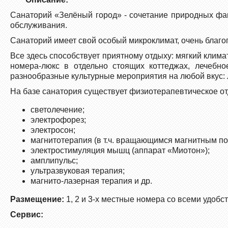
Санаторий «Зелёный город» - сочетание природных фак
обслуживания.
Санаторий имеет свой особый микроклимат, очень благо
Все здесь способствует приятному отдыху: мягкий клим
номера-люкс в отдельно стоящих коттеджах, лечебн
разнообразные культурные мероприятия на любой вкус: 
На базе санатория существует физиотерапевтическое о
светолечение;
электрофорез;
электросон;
магнитотерапия (в т.ч. вращающимся магнитным по
электростимуляция мышц (аппарат «Миотон»);
амплипульс;
ультразвуковая терапия;
магнито-лазерная терапия и др.
Размещение:
1, 2 и 3-х местные номера со всеми удобс
Сервис: