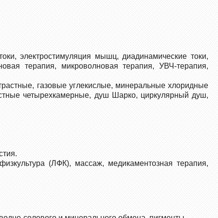
токи, электростимуляция мышц, диадинамические токи,
новая терапия, микроволновая терапия, УВЧ-терапия,
трастные, газовые углекислые, минеральные хлоридные
стные четырехкамерные, душ Шарко, циркулярный душ,
стия.
 физкультура (ЛФК), массаж, медикаментозная терапия,
 водно-солевого и минерального обмена, пигменты.