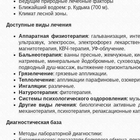
Ведущие природные лечебные факторы
Ближайший водоем: р. Кудьма (700 м).
Климат лесной зоны.
Доступные виды лечения
Аппаратная физиотерапия
: гальванизация, ин
ультразвук, электросон, электрофорез лекарств
магнитотерапия, КВЧ-терапия, УФ-облучение.
Бальнеотерапия:
ванны пресные, жемчужные, кис
натриевые, минеральные йодобромные, суховозд
подводный душ-массаж, вытяжение горизонтальное
Грязелечение
: грязевые аппликации.
Теплолечение
: аппликации парафиновые, озокери
Ингаляции
: различные.
Натуротерапия
: фитотерапия.
Системы психологического оздоровления:
музы
Другие виды лечения
: биологически активные 
механотерапия, психотерапия, релаксационные кап
Диагностическая база
Методы лабораторной диагностики:
Биохимические: показатели белкового обмена, пока