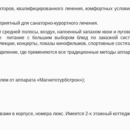
торов, квалифицированного лечения, комфортных условий
приятный для санаторно-курортного лечения.
ат средней полосы, воздух, напоенный запахом хвои и луго
ое питание с большим выбором блюд по заказной сист
лекции, концерты, показы кинофильмов, спортивные состяз
тделение, где применяются все традиционные методы аппа
лем от аппарата «Магнитотурботрон»);
твами в корпусе, номера люкс. Имеется 2-х этажный коттедж