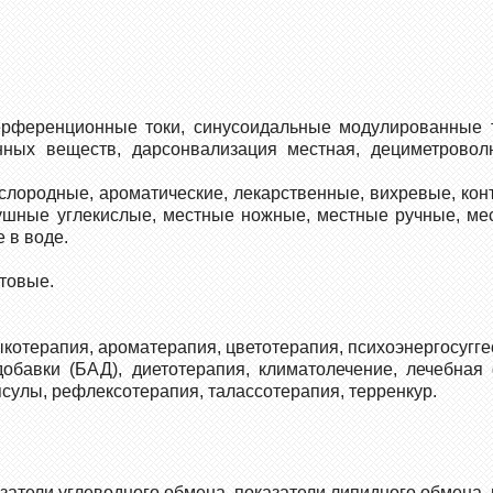
терференционные токи, синусоидальные модулированные 
енных веществ, дарсонвализация местная, дециметровол
лородные, ароматические, лекарственные, вихревые, кон
ушные углекислые, местные ножные, местные ручные, ме
 в воде.
товые.
котерапия, ароматерапия, цветотерапия, психоэнергосугге
добавки (БАД), диетотерапия, климатолечение, лечебная
сулы, рефлексотерапия, талассотерапия, терренкур.
затели углеводного обмена, показатели липидного обмена,