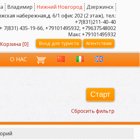
а
Владимир
Нижний Новгород
Дзержинск
ская набережная,д. 6/1 офис 202 (2 этаж), тел.:
+7(831)211-40-40
+ 7(831) 435-19-66, +79101495932, +79637548002
Макс +79101495932
Вход для туриста
Агентствам
Корзина [
0
]
И
О НАС
Старт
Сбросить фильтр
торий