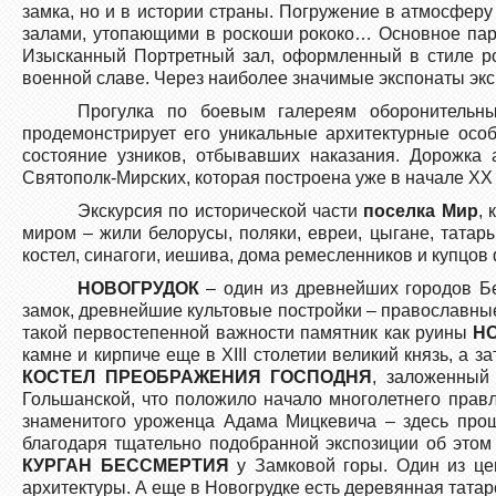
замка, но и в истории страны. Погружение в атмосферу
залами, утопающими в роскоши рококо… Основное пар
Изысканный Портретный зал, оформленный в стиле ро
военной славе. Через наиболее значимые экспонаты экс
Прогулка по боевым галереям оборонительн
продемонстрирует его уникальные архитектурные осо
состояние узников, отбывавших наказания. Дорожка
Святополк-Мирских, которая построена уже в начале XX 
Экскурсия по исторической части
поселка Мир
,
миром – жили белорусы, поляки, евреи, цыгане, татары
костел, синагоги, иешива, дома ремесленников и купцо
НОВОГРУДОК
– один из древнейших городов Бе
замок, древнейшие культовые постройки – православные
такой первостепенной важности памятник как руины
Н
камне и кирпиче еще в ХIII столетии великий князь, а 
КОСТЕЛ ПРЕОБРАЖЕНИЯ ГОСПОДНЯ
, заложенный
Гольшанской, что положило начало многолетнего прав
знаменитого уроженца Адама Мицкевича – здесь про
благодаря тщательно подобранной экспозиции об этом
КУРГАН БЕССМЕРТИЯ
у Замковой горы. Один из це
архитектуры. А еще в Новогрудке есть деревянная тата