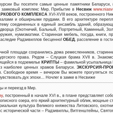
скурсии Вы посетите самые ценные памятники Беларуси
и замковый комплекс Мир. Прибытие в
Несвиж
www.niasv
АРКОВОГО КОМПЛЕКСА
XVI-XVIII веков, построенного Н
валами и обширными прудами. В его архитектуре перепле
истему соединенных в единый ансамбль зданий, образую
ворца (Охотничий, Бальный, Портретный, Каминный, Золо
оружия, нумизматики. Старинная мебель, посуда, книги
наследие Радзивиллов бесценно!
ОБЕД
, расселение в гос
очной площади сохранились дома ремесленников, старин
бургского права. Рядом – Слуцкая брама XVII в. Знаком
дящейся в подземелье
КРИПТЫ
– фамильной усыпальница Р
 из наиболее ценных храмов Беларуси.
Э
КСКУРСИЯ-ПРО
. Свободное время – вечером Вы можете прогуляться по
чувствовать дух эпохи… Ночлег в замке в Несвиже
ы и переезд в Мир.
by
, построенный в начале XVI в., в плане представляет с
вописного озера, его яркий архитектурный облик, мощные
иальная культура Великого княжества Литовского, охотни
с исторической части – Радзивиллы, Витгенштейны, Святоп