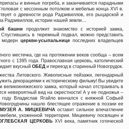
е припасы и винные погреба, и заканчивается парадными
оловая с кессонным потолком и мебелью конца XVI в.
вует о древности рода Радзивиллов, его рыцарской и
ома Радзивиллов, истории нашей земли…
ой башни
продолжит знакомство с историей замка,
. Спустившись в тюремный подвал, можно представить
ле модерн
церкви-усыпальнице
последних владельцев
ного местечка, где на протяжении веков сообща – всем
тного с 1395 года. Православная церковь, католический
жидает вкусный
ОБЕД
и переезд в старинный Новогрудок.
яжества Литовского. Живописные пейзажи, легендарный
лужить декорациями к историческому фильму! Вы увидите
и великокняжеского замка, который начал отстраивать в
ется невероятный вид на окрестности! А у ее подножья –
2 году Владислав Ягайло венчался с княжной Софьей
 Новогрудчины нашло блестящее отражение в поэзии ее
-МУЗЕЯ А. МИЦКЕВИЧА
оставит сильное впечатление
 мебели, ухоженной территории. Мицкевичу посвящен и
ОГЛЕБСКАЯ ЦЕРКОВЬ
XVI века, памятник готической