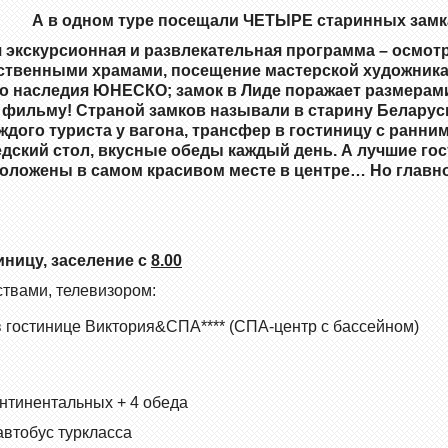
А в одном туре посещали ЧЕТЫРЕ старинных замк
ая экскурсионная и развлекательная программа – осмо
чественными
храмами, посещение мастерской художника
го наследия ЮНЕСКО;
замок в Лиде поражает размерами
фильму! Страной замков называли в старину Беларусь,
аждого туриста у вагона, трансфер в гостиницу с ранни
едский стол,
вкусные обеды
каждый день. А лучшие го
положены в самом красивом месте в центре…
Но
главно
иницу, заселение с
8.00
ствами, телевизором:
 в гостинице Виктория&СПА**** (СПА-центр с бассейном)
онтинентальных + 4 обеда
автобус туркласса