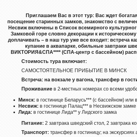
Приглашаем Вас в этот тур: Вас ждет богат
посещение
старинных
замк
ов
, знакомство с вели
Несвиж включены в Список всемирного культурно
Замковой горе словно декорации к историческому 
доплачивать – в наш тур уже все входит: встреча к
купание в аквапарке, обильные завтраки шв
ВИКТОРИЯ&СПА**** (СПА-центр с бассейном) рас
Стоимость тура включает:
САМОСТОЯТЕЛЬНОЕ ПРИБЫТИЕ В МИНСК
Встреча: на вокзале у вагона, трансфер в гост
Проживание
в 2-местных номерах со всеми удоб
Минск:
в гостинице Беларусь*** (с бассейном) или
Несвиж:
в гостинице Палац*** в Несвижском замке
Лида:
в гостинице Лида** у Лидского замка
Питание:
2 завтрака шведский стол, 2 завтрака к
Транспорт:
трансфер в гостиницу; на экскурсиях 