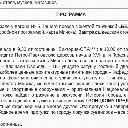
м отеля, музеев, магазинов
ПРОГРАММА
окзале у вагона № 5 Вашего поезда с желтой табличкой «
БЕ
одробной программой, карта Минска).
Завтрак
шведский сто
ачало в 9.30 от гостиницы Виктория-СПА****; в 10.00 от 
идите Петро-Павловскую церковь начала ХVII в. и “Красны
город, с которым жизнь Минска была связана на протяжени
 – площади Свободы – Вы увидите ратушу, гостиный дво
 наиболее ценные архитектурные памятники города – Кафед
на фоне многочисленных уличных скульптур – экипажа,
спектов Минска, монументальные здания эпохи конструкт
ые и спортивные сооружения – оригинальная Националь
 тоже найдет отражение в экскурсии. История города, е
я пешеходной прогулки по живописному
ТРОИЦКОМУ ПРЕ
ютные кафе, корчмы и многое другое. Эта прогулка и заве
бодное время, прогулки по городу, покупка сувениров – вс
гостиницы.