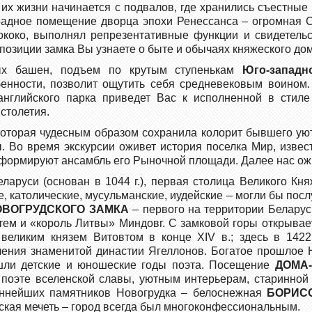
 их жизни начинается с подвалов, где хранились съестны
адное помещение дворца эпохи Ренессанса – огромная Ст
коко, выполнял репрезентативные функции и свидетельст
позиции замка Вы узнаете о быте и обычаях княжеского д
ых башен, подъем по крутым ступенькам
Юго-западн
бенности, позволит ощутить себя средневековым воином
 английского парка приведет Вас к исполненной в сти
столетия.
 которая чудесным образом сохранила колорит бывшего уют
. Во время экскурсии оживет история поселка Мир, извес
в формируют ансамбль его Рыночной площади. Далее нас о
ларуси (основан в 1044 г.), первая столица Великого Кн
, католические, мусульманские, иудейские – могли бы пос
ОВОГРУДСКОГО ЗАМКА
– первого на территории Беларус
затем и «король Литвы» Миндовг. С замковой горы открыва
 великим князем Витовтом в конце ХIV в.; здесь в 142
ления знаменитой династии Ягеллонов. Богатое прошлое
шли детские и юношеские го­ды поэта. Посещение
ДОМА
 поэте вселенской славы, уютным интерьерам, старинной
ннейших памятников Новогрудка – белоснежная
БОРИС
рская мечеть – город всегда был многоконфессиональным.