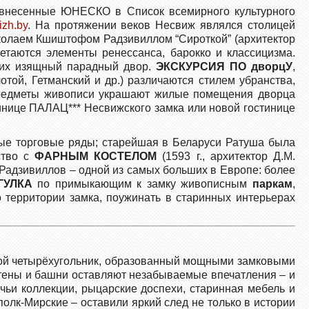
, внесенные ЮНЕСКО в Список всемирного культурного
izh.by
. На протяжении веков Несвиж являлся столицей
иколаем Кшиштофом Радзивиллом “Сироткой” (архитектор
таются элементы ренессанса, барокко и классицизма.
щих изящный парадный двор.
ЭКСКУРСИЯ ПО
дворцУ
,
той, Гетманский и др.) различаются стилем убранства,
, предметы живописи украшают жилые помещения дворца
тинице ПАЛАЦ*** Несвижского замка или новой гостинице
ные торговые ряды; старейшая в Беларуси Ратуша была
ство с
ФАРНЫМ КОСТЕЛОМ
(1593 г., архитектор Д.М.
адзивиллов – одной из самых больших в Европе: более
ГУЛКА
по примыкающим к замку живописным
паркам
,
 территории замка, поужинать в старинных интерьерах
обой четырёхугольник, образованный мощными замковыми
 стены и башни оставляют незабываемые впечатления – и
чьи коллекции, рыцарские доспехи, старинная мебель и
олк-Мирские – оставили яркий след не только в истории