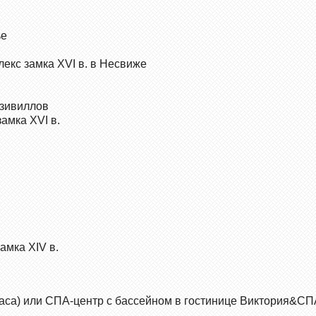
ье
екс замка XVI в. в Несвиже
зивиллов
амка XVI в.
м­ка XIV в.
часа) или СПА-центр с бассейном в гостинице Виктория&СПА