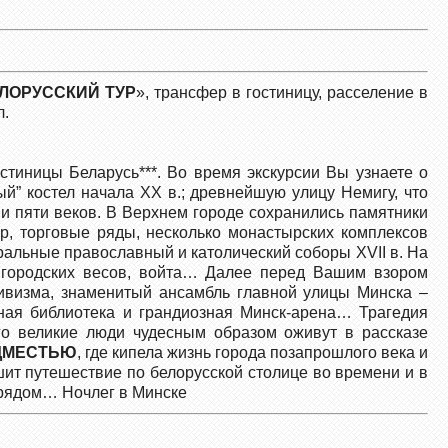
ЛОРУССКИЙ ТУР
», трансфер в гостиницу, расселение в
л.
гостиницы Беларусь***. Во время экскурсии Вы узнаете о
й” костел начала ХХ в.; древнейшую улицу Немигу, что
и пяти веков. В Верхнем городе сохранились памятники
р, торговые ряды, несколько монастырских комплексов
ральные православный и католический соборы ХVII в. На
 городских весов, войта… Далее перед Вашим взором
ивизма, знаменитый ансамбль главной улицы Минска –
ная библиотека и грандиозная Минск-арена… Трагедия
го великие люди чудесным образом оживут в рассказе
ДМЕСТЬЮ
, где кипела жизнь города позапрошлого века и
ршит путешествие по белорусской столице во времени и в
е рядом… Ночлег в Минске