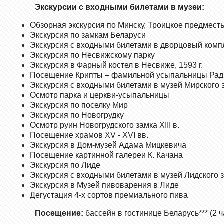
Экскурсии с входными билетами в музеи:
Обзорная экскурсия по Минску, Троицкое предмест
Экскурсия по замкам Беларуси
Экскурсия с входными билетами в дворцовый компл
Экскурсия по Несвижскому парку
Экскурсия в Фарный костел в Несвиже, 1593 г.
Посещение Крипты – фамильной усыпальницы Рад
Экскурсия с входными билетами в музей Мирского з
Осмотр парка и церкви-усыпальницы
Экскурсия по поселку Мир
Экскурсия по Новогрудку
Осмотр руин Новогрудского замка ХIII в.
Посещение храмов XV - XVI вв.
Экскурсия в Дом-музей Адама Мицкевича
Посещение картинной галереи К. Качана
Экскурсия по Лиде
Экскурсия с входными билетами в музей Лид­ского за
Экскурсия в Музей пивоварения в Лиде
Дегустация 4-х сортов премиального пива
Посещение:
бассейн в гостинице Беларусь*** (2 