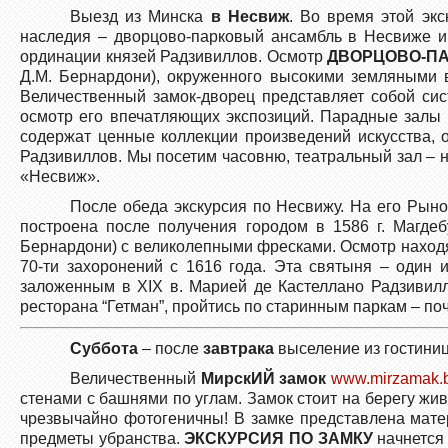
Выезд из Минска
в Несвиж
. Во время этой эк
наследия – дворцово-парковый ансамбль в Несвиже 
ординации князей Радзивиллов. Осмотр
ДВОРЦОВО-П
Д.М. Бернардони), окруженного высокими земляными 
Величественный замок-дворец представляет собой с
осмотр его впечатляющих экспозиций. Парадные залы д
содержат ценные коллекции произведений искусства, 
Радзивиллов. Мы посетим часовню, театральный зал – 
«Несвиж».
После обеда экскурсия по Несвижу. На его Рын
построена после получения городом в 1586 г. Магде
Бернардони) с великолепными фресками. Осмотр нахо
70-ти захоронений с 1616 года. Эта святыня – один
заложенным в XIX в. Марией де Кастеллано Радзивилл
ресторана “Гетман”, пройтись по старинным паркам – по
Суббота
– после
завтрака
выселение из гостиниц
Величественный
МирскИЙ замок
www.mirzamak.
стенами с башнями по углам. Замок стоит на берегу жи
чрезвычайно фотогеничны! В замке представлена матер
предметы убранства.
ЭКСКУРСИЯ ПО ЗАМКУ
начнется 