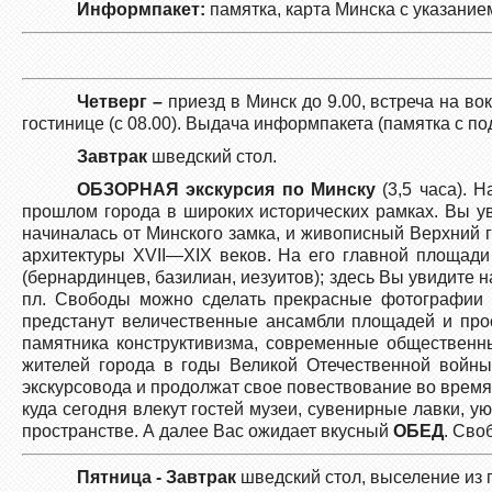
Информпакет:
памятка, карта Минска с указание
Четверг –
приезд в Минск до 9.00, встреча на в
гостинице (с 08.00). Выдача информпакета (памятка с п
Завтрак
шведский стол.
ОБЗОРНАЯ экскурсия по Минску
(3,5 часа). Н
прошлом города в широких исторических рамках. Вы ув
начиналась от Минского замка, и живописный Верхний 
архитектуры XVII—XIX веков. На его главной площади
(бернардинцев, базилиан, иезуитов); здесь Вы увидите
пл. Свободы можно сделать прекрасные фотографии 
предстанут величественные ансамбли площадей и про
памятника конструктивизма, современные общественн
жителей города в годы Великой Отечественной войны
экскурсовода и продолжат свое повествование во врем
куда сегодня влекут гостей музеи, сувенирные лавки, у
пространстве. А далее Вас ожидает вкусный
ОБЕД
. Сво
Пятница - Завтрак
шведский стол, выселение из 