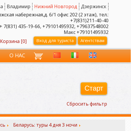
а
Владимир
Нижний Новгород
Дзержинск
ская набережная,д. 6/1 офис 202 (2 этаж), тел.:
+7(831)211-40-40
+ 7(831) 435-19-66, +79101495932, +79637548002
Макс +79101495932
Вход для туриста
Агентствам
Корзина [
0
]
И
О НАС
Старт
Сбросить фильтр
сь
Беларусь: туры 4 дня 3 ночи