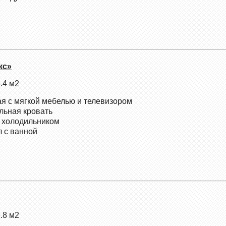
кс»
.4 м2
ая с мягкой мебелью и телевизором
альная кровать
с холодильником
л с ванной
.8 м2