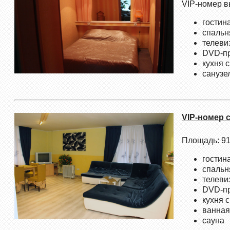
VIP-номер в
гостин
спальн
телеви
DVD-пр
кухня 
санузе
VIP-номер 
Площадь: 91
гостин
спальн
телеви
DVD-пр
кухня 
ванная
сауна