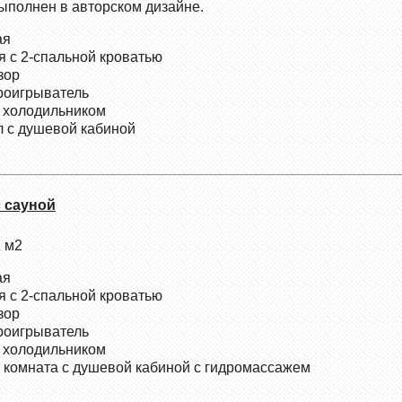
ыполнен в авторском дизайне.
ая
я с 2-спальной кроватью
зор
оигрыватель
с холодильником
л с душевой кабиной
с сауной
 м2
ая
я с 2-спальной кроватью
зор
оигрыватель
с холодильником
 комната с душевой кабиной с гидромассажем