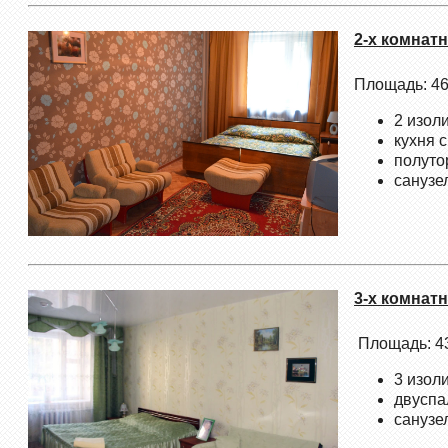
2-х комнат
Площадь: 46
2 изол
кухня 
полуто
санузе
3-х комнат
Площадь: 43
3 изол
двуспа
санузе