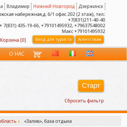
а
Владимир
Нижний Новгород
Дзержинск
ская набережная,д. 6/1 офис 202 (2 этаж), тел.:
+7(831)211-40-40
+ 7(831) 435-19-66, +79101495932, +79637548002
Макс +79101495932
Вход для туриста
Агентствам
Корзина [
0
]
И
О НАС
Старт
Сбросить фильтр
область
«Залив», база отдыха