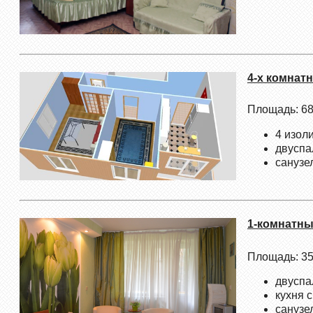
4-х комнат
Площадь: 68
4 изол
двуспа
санузе
1-комнатн
Площадь: 35
двуспа
кухня 
санузе