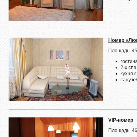
Номер «Лю
Площадь: 45
гостин
2-х сп
кухня 
санузе
VIP-номер
Площадь: 46