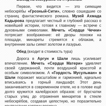
Первое, что видится — это сияющие
небоскрёбы
«Грозный-Сити»,
словно сошедшие со
страниц фантастического романа.
Музей Ахмада
Кадырова
предлагает честный и глубокий рассказ о
новейшей истории, готовя к главному — встрече с
духовными символами.
Мечеть «Сердце Чечни»
потрясает воображение: её дворы похожи на
площади, минареты стремятся к облакам, а
внутренние залы сияют золотом и лазурью.
Обед
(входит в стоимость тура)
Дорога в
Аргун и Шали
лишь усиливает
впечатление.
Мечеть «Сердце Матери»
удивляет
своей сдержанной, почти воздушной красотой и
особым символизмом. А
«Гордость Мусульман» в
Шали
поражает масштабом и гармонией, идеально
вписываясь в горный ландшафт. Этот день
заканчивается в современном отеле, но в голове ещё
долго кружится калейдоскоп образов: от брусчатки
старых улиц до отражения минаретов в стекле
небоскрёбов, создавая целостную, но поразительно
контрастную картину региона.