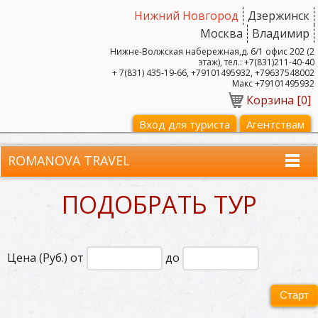
Нижний Новгород
Дзержинск
Москва
Владимир
Нижне-Волжская набережная,д. 6/1 офис 202 (2
этаж), тел.: +7(831)211-40-40
+ 7(831) 435-19-66, +79101495932, +79637548002
Макс +79101495932
Корзина [
0
]
Вход для туриста
Агентствам
ROMANOVA TRAVEL
ПОДОБРАТЬ ТУР
Цена (Руб.) от
до
Старт