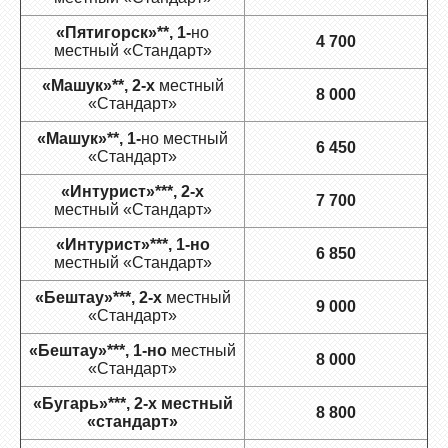
«Пятигорск»**, 1-
но
4 700
местный «Стандарт»
«Машук»**, 2-х
местный
8 000
«Стандарт»
«Машук»**, 1-
но местный
6 450
«Стандарт»
«Интурист»***, 2-х
7 700
местный «Стандарт»
«Интурист»***, 1-но
6 850
местный «Стандарт»
«Бештау»***, 2-х
местный
9 000
«Стандарт»
«Бештау»***, 1-но
местный
8 000
«Стандарт»
«Бугарь»***, 2-х местный
8 800
«стандарт»