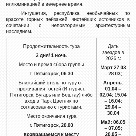
иллюминацией в вечернее время.
Ингушетия, республика необычайных по
красоте горных пейзажей, чистейших источников в
сочетании с неповторимым архитектурным
наследием.
Продолжительность тура
Даты
заездов в
2 дня/ 1 ночь
2026 г.:
Место и время сбора группы
Март 27.03
г. Пятигорск, 06.30
– 28.03;
Ближайший отель по туру от
Апрель:
проживания гостей (Интурист,
01.04 –
Пятигорск, Бугарь или Бештау) либо
02.04; 15.04
вход в Парк Цветник по
– 16.04;
согласованию с туристами.
29.04 –
30.04
Место окончания тура
Май: 06.05
г. Пятигорск, 20.00
– 07.05;
возвращаемся к месту
20.05 –