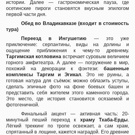
истории. Далее — гастрономическая пауза, где
осетинские пироги становятся вкусным эпилогом
первой части дня.
Обед во Владикавказе (входит в стоимость
тура)
Переезд в Ингушетию
— это уже
приключение: серпантины, виды на долины и
ощущение приближения к чему-то древнему.
Таргимская котловина
встречает суровым величием
горного амфитеатра. А далее — погружение в мир,
похожий на декорации к фэнтези:
башенные
комплексы Таргим и Эгикал
. Это не руины, а
готовая натура для съёмок: можно облазить уступы,
сделать эпичные фото на фоне боевых башен и
представить себя жителем этого каменного города.
Это место, где история становится осязаемой и
фотогеничной.
Финальный акцент — активная часть: 20-
минутный пеший переход к
храму Тхаба-Ерды
.
Лёгкий треккинг по тропе освежает, а сам храм,
спрятанный в лощине, кажется наградой. Его древние