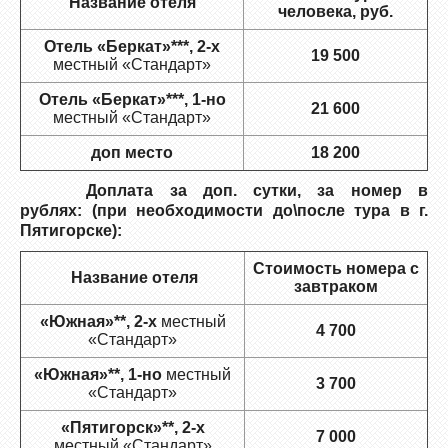
Название отеля
человека, руб.
Отель «Беркат»***, 2-х
19 500
местный «Стандарт»
Отель «Беркат»***, 1-но
21 600
местный «Стандарт»
доп место
18 200
Доплата за доп. сутки, за номер в
рублях:
(при необходимости до\после тура в г.
Пятигорске):
Стоимость номера
с
Название отеля
завтраком
«Южная»**, 2-х
местный
4 700
«Стандарт»
«Южная»**, 1-но
местный
3 700
«Стандарт»
«Пятигорск»**, 2-х
7 000
местный «Стандарт»