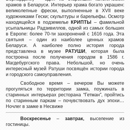
храмов в Беларуси. Интерьер храма богато украшен:
великолепные фрески, выполненные в XVII веке
художниками Гески; скульптуры и барельефы. Осмотр
находящейся в подземелье
КРИПТЫ
– фамильной
усыпальницы Радзивиллов, одной из самых больших
в Европе: более 70-ти захоронений с 1616 года. Эта
святыня – один из наиболее ценных храмов
Беларуси. А наиболее полно история города
представлена в музее
РАТУШИ
, которая была
построена после получения городом в 1586 г.
Магдебургского права. Небольшой, но очень
интересный музей Ратуши посвящён истории города
и городского самоуправления.
Свободное время – вечером Вы можете
прогуляться по территории замка, поужинать в
старинных интерьерах ресторана “Гетман”, пройтись
по старинным паркам – почувствовать дух эпохи…
Ночлег в замке в Несвиже
Воскресенье
–
завтрак
,
выселение из
гостиницы.