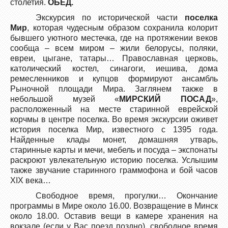
столетия.
ОБЕД.
Экскурсия по исторической части
поселка
Мир
, которая чудесным образом сохранила колорит
бывшего уютного местечка, где на протяжении веков
сообща – всем миром – жили белорусы, поляки,
евреи, цыгане, татары… Православная церковь,
католический костел, синагоги, иешива, дома
ремесленников и купцов формируют ансамбль
Рыночной площади Мира. Заглянем также в
небольшой музей «
МИРСКИЙ ПОСАД
»,
расположенный на месте старинной еврейской
корчмы в центре поселка. Во время экскурсии оживет
история поселка Мир, известного с 1395 года.
Найденные клады монет, домашняя утварь,
старинные карты и мечи, мебель и посуда – экспонаты
раскроют увлекательную историю поселка. Услышим
также звучание старинного граммофона и бой часов
XIX века…
Свободное время, прогулки… Окончание
программы в Мире около 16.00. Возвращение в Минск
около 18.00. Оставив вещи в камере хранения на
вокзале (если у Вас поезд поздно), свободное время