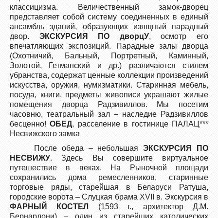
классицизма. Величественный замок-дворец
представляет собой систему соединенных в единый
ансамбль зданий, образующих изящный парадный
двор.
ЭКСКУРСИЯ ПО
дворцУ
, осмотр его
впечатляющих экспозиций. Парадные залы дворца
(Охотничий, Бальный, Портретный, Каминный,
Золотой, Гетманский и др.) различаются стилем
убранства, содержат ценные коллекции произведений
искусства, оружия, нумизматики. Старинная мебель,
посуда, книги, предметы живописи украшают жилые
помещения дворца Радзивиллов. Мы посетим
часовню, театральный зал – наследие Радзивиллов
бесценно!
ОБЕД
, расселение в гостинице ПАЛАЦ***
Несвижского замка
После обеда – небольшая
ЭКСКУРСИЯ ПО
НЕСВИЖУ
. Здесь Вы совершите виртуальное
путешествие в веках. На Рыночной площади
сохранились дома ремесленников, старинные
торговые ряды, старейшая в Беларуси Ратуша,
городские ворота – Слуцкая брама XVII в. Экскурсия в
ФАРНЫ
Й
КОСТЕЛ
(1593 г., архитектор Д.М.
Бернардони) – один из старейших католических