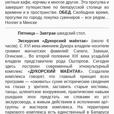
уютные кафе, корчмы и многое другое. Эта прогулка и
завершит путешествие по белорусской столице во
времени и в пространстве.
ОБЕД
. Свободное время,
прогулки по городу, покупка сувениров – все рядом…
Ночлег в Минске
Пятница –
Завтрак
шведский стол.
Экскурсия «Дукорский маёнтак
» (около 6
часов). С ХVI века имением Дукора владели носители
громких магнатских фамилий: Сапеги, Завиши,
Огинские… Во второй половине XIX века усадьбой
владели представители рода Ошторпов. Сегодня
здесь построен современный этнокультурный
комплекс «
ДУКОРСКИЙ МАЁНТАК
». Создатели
комплекса говорят, что главный принцип всех
программ — «оживить» сухие исторические сведения
на глазах у зрителя, заставить старые костюмы,
танцы, шляхетское вооружение, практические навыки
ушедших эпох предстать не словами из уст
экскурсовода, а живым действием в исполнении арт-
группы и мастеров комплекса. На территории
паркового комплекса есть единственный в Беларуси