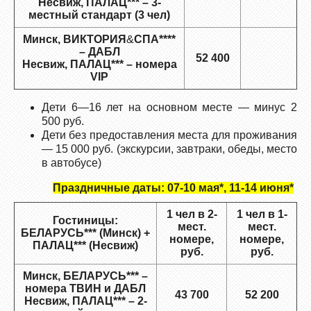
Несвиж, ПАЛАЦ*** – 3-
местный стандарт (3 чел)
Минск, ВИКТОРИЯ
&
СПА****
– ДАБЛ
52 400
Несвиж, ПАЛАЦ*** – номера
VIP
Дети 6—16 лет на основном месте — минус 2
500 руб.
Дети без предоставления места для проживания
— 15 000 руб. (экскурсии, завтраки, обеды, место
в автобусе)
Праздничные даты: 07-10 мая*, 11-14 июня*
1 чел в 2-
1 чел в 1-
Гостиницы:
мест.
мест.
БЕЛАРУСЬ*** (Минск) +
номере,
номере,
ПАЛАЦ*** (Несвиж)
руб.
руб.
Минск, БЕЛАРУСЬ*** –
номера ТВИН и ДАБЛ
43 700
52 200
Несвиж, ПАЛАЦ*** – 2-