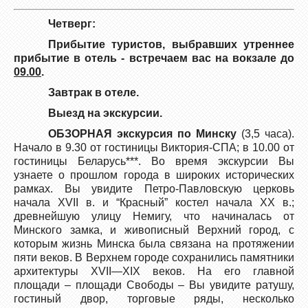
Четверг:
Прибытие туристов, выбравших утреннее
прибытие в отель - встречаем вас на вокзале до
09.00
.
Завтрак в отеле.
Выезд на экскурсии.
ОБЗОРНАЯ экскурсия по Минску
(3,5 часа).
Начало в 9.30 от гостиницы Виктория-СПА; в 10.00 от
гостиницы Беларусь***. Во время экскурсии Вы
узнаете о прошлом города в широких исторических
рамках. Вы увидите Петро-Павловскую церковь
начала ХVII в. и “Красный” костел начала ХХ в.;
древнейшую улицу Немигу, что начиналась от
Минского замка, и живописный Верхний город, с
которым жизнь Минска была связана на протяжении
пяти веков. В Верхнем городе сохранились памятники
архитектуры XVII—XIX веков. На его главной
площади – площади Свободы – Вы увидите ратушу,
гостиный двор, торговые ряды, несколько