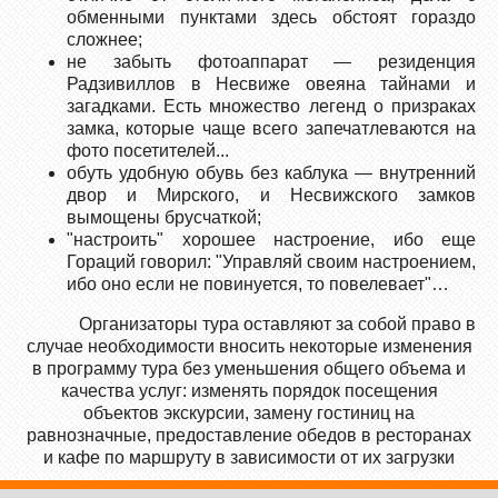
обменными пунктами здесь обстоят гораздо
сложнее;
не забыть фотоаппарат — резиденция
Радзивиллов в Несвиже овеяна тайнами и
загадками. Есть множество легенд о призраках
замка, которые чаще всего запечатлеваются на
фото посетителей...
обуть удобную обувь без каблука — внутренний
двор и Мирского, и Несвижского замков
вымощены брусчаткой;
"настроить" хорошее настроение, ибо еще
Гораций говорил: "Управляй своим настроением,
ибо оно если не повинуется, то повелевает"…
Организаторы тура оставляют за собой право в
случае необходимости вносить некоторые изменения
в программу тура без уменьшения общего объема и
качества услуг: изменять порядок посещения
объектов экскурсии, замену гостиниц на
равнозначные, предоставление обедов в ресторанах
и кафе по маршруту в зависимости от их загрузки