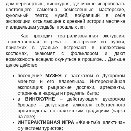
дом-перевертыш; винокурня, где можно испробовать
настоящего самогона, ремесленные мастерские,
кукольный театр; музей, вобравший в себя
экспозиции, отсылающие к древней истории местечка
и владельцам усадьбы прошлых лет.
Как проходит театрализованная экскурсия:
торжественная встреча с выстрелом из пушки,
приезжих в усадьбе встречают в шляхетских
костюмах, знакомят с фольклором и дают
возможность всецело окунуться в прошлое… Дальше
целое действо:
посещение
МУЗЕЯ
с рассказом о Дукорском
маентке и его владельцах. Интереснейшая
экспозиция: рыцарские доспехи, артефакты,
старинные наряды и предметы быта;
в
ВИНОКУРН
Е
– действующем дукорском
броваре – дегустация алкоголя собственного
производства по шляхетским традициям (чарка
на лезе);
ИНТЕРАКТИВНАЯ ИГРА
«Женитьба шляхтича»
с участием туристов;