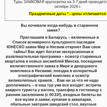
Туры ЗАМКОВАЯ кругосветка на 3-7 дней проводятся
октябре 2026 г.
Праздничные даты * - цены отличаются
Вы ночевали когда-нибудь в старинном
замке?
Приглашаем в Беларусь – включенные в
Список всемирного культурного наследия
ЮНЕСКО замки Мир и Несвиж откроют Вам свои
тайны! Вас ждет богатая экскурсионная и
развлекательная программа – осмотр старинных
кварталов и новых ансамблей Минска, посещение
величественного замка в Мире и дворцового
комплекса в Несвиже
, поездка в колоритный
этнографический комплекс и осмотр
великолепных храмов
… Вам ни за что не надо
доплачивать – в наш тур уже все входит: встреча
каждого туриста у вагона, трансфер в гостиницу с
ранним заселением (с 00.10!), входные билеты во
все музеи и замки, купание в аквапарке,
обильные завтраки шведский стол,
вкусные