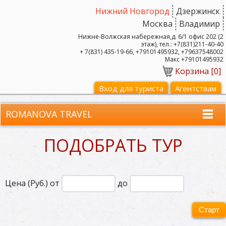
Нижний Новгород
Дзержинск
Москва
Владимир
Нижне-Волжская набережная,д. 6/1 офис 202 (2
этаж), тел.: +7(831)211-40-40
+ 7(831) 435-19-66, +79101495932, +79637548002
Макс +79101495932
Корзина [
0
]
Вход для туриста
Агентствам
ROMANOVA TRAVEL
ПОДОБРАТЬ ТУР
Цена (Руб.) от
до
Старт