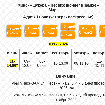
Минск – Дукора – Несвиж (ночлег в замке) –
Мир
4 дня / 3 ночи (четверг - воскресенье)
5 дней
2 дня /
3 дня /
4 дня /
6 дней /
7
/
2 ночи
3 ночи
5 ночей
6 
1 ночь
4 ночи
Даты 2026
июнь
июль
август
сентябрь
октябрь
ноябр
11-
09-
06-
12-
10-13.09
08-11.10
14.06*
12.07
09.08
15.11
Внимание!
Туры Минск-ЗАМКИ (Несвиж) на 2, 3, 4 и 5 дней прово
2026 год
Туры Минск-ЗАМКИ (Несвиж) на 6 и 7 дней проводятс
октябре 2026 г.