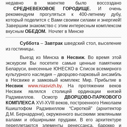
недавно в маентке было воссоздано
СРЕДНЕВЕКОВОЕ ГОРОДИЩЕ
.
И очень
рекомендуем прогуляться к 400-летнему дубу,
который поделится с Вами своими силами и энергией!
Завершим знакомство с этим интересным комплексом
вкусным
ОБЕДОМ.
Ночлег в Минске
Суббота
–
Завтрак
шведский стол, выселение
из гостиницы.
Выезд из Минска
в Несвиж
. Во время этой
экскурсии Вы посетите самые ценные памятники
Беларуси, внесенные ЮНЕСКО в Список всемирного
культурного наследия – дворцово-парковый ансамбль
в Несвиже и замковый комплекс Мир. Прибытие в
Несвиж
www.niasvizh.by
. На протяжении веков
Несвиж являлся столицей ординации князей
Радзивиллов. Осмотр
ДВОРЦОВО-ПАРКОВОГО
КОМПЛЕКСА
XVI-XVIII веков, построенного Николаем
Кшиштофом Радзивиллом “Сироткой” (архитектор
Д.М. Бернардони), окруженного высокими земляными
валами и обширными прудами. В его архитектуре
переплетаются элементы ренессанса, барокко и