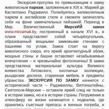
Экскурсия-прогулка по примыкающим к замку
живописным
паркам
, заложенным в XIX в. Марией де
Кастеллано Радзивилл. Полюбуетесь великолепным
парком в английском стиле и сможете запечатлеть
себя на фоне замечательных пейзажей. Переезд в
Мир. Величественный
МирскИЙ замок
www.mirzamak.by
, построенный в начале XVI в., в
плане представляет собой четырёхугольник,
образованный мощными замковыми стенами с
башнями по углам. Замок стоит на берегу
живописного озера, его яркий архитектурный облик,
мощные стены и башни оставляют незабываемые
впечатления – и чрезвычайно фотогеничны! В замке
представлена материальная культура Великого
княжества Литовского, охотничьи коллекции,
рыцарские доспехи, старинная мебель и предметы
убранства.
ЭКСКУРСИЯ ПО ЗАМКУ
начнется с
исторической части – Радзивиллы, Витгенштейны,
Святополк-Мирские – оставили яркий след не только
в истории замка, но и в истории страны. Погружение в
атмосферу их жизни начинается с подвалов, где
хранились съестные припасы и винные погреба, и