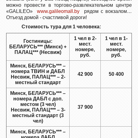
можно провести в торгово-развлекательном центре
«GALILEO»
www.galileomall.by
рядом с вокзалом…
Отъезд домой - счастливой дороги!
Стоимость тура для 1 человека:
1 чел в 2-
1 чел в 1-
Гостиницы:
мест.
мест.
БЕЛАРУСЬ*** (Минск) +
номере,
номере,
ПАЛАЦ*** (Несвиж)
руб.
руб.
Минск, БЕЛАРУСЬ*** –
номера ТВИН и ДАБЛ
42 900
50 400
Несвиж, ПАЛАЦ*** – 2-
местный стандарт
Минск, БЕЛАРУСЬ*** –
номера ДАБЛ с доп.
местом (3 чел)
37 900
Несвиж, ПАЛАЦ*** – 3-
местный стандарт (3
чел)
Минск, БЕЛАРУСЬ*** –
номера ДАБЛ