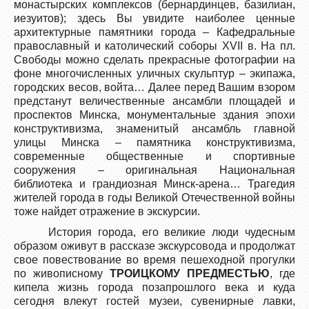
монастырских комплексов (бернардинцев, базилиан,
иезуитов); здесь Вы увидите наиболее ценные
архитектурные памятники города – Кафедральные
православный и католический соборы ХVII в. На пл.
Свободы можно сделать прекрасные фотографии на
фоне многочисленных уличных скульптур – экипажа,
городских весов, войта… Далее перед Вашим взором
предстанут величественные ансамбли площадей и
проспектов Минска, монументальные здания эпохи
конструктивизма, знаменитый ансамбль главной
улицы Минска – памятника конструктивизма,
современные общественные и спортивные
сооружения – оригинальная Национальная
библиотека и грандиозная Минск-арена… Трагедия
жителей города в годы Великой Отечественной войны
тоже найдет отражение в экскурсии.
История города, его великие люди чудесным
образом оживут в рассказе экскурсовода и продолжат
свое повествование во время пешеходной прогулки
по живописному
ТРОИЦКОМУ ПРЕДМЕСТЬЮ
, где
кипела жизнь города позапрошлого века и куда
сегодня влекут гостей музеи, сувенирные лавки,