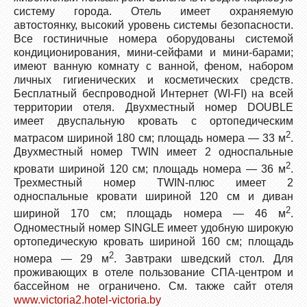
систему города. Отель имеет охраняемую
автостоянку, высокий уровень системы безопасности.
Все гостиничные номера оборудованы системой
кондиционирования, мини-сейфами и мини-барами;
имеют ванную комнату с ванной, феном, набором
личных гигиенических и косметических средств.
Бесплатный беспроводной Интернет (WI-FI) на всей
территории отеля. Двухместный номер DOUBLE
имеет двуспальную кровать c ортопедическим
2
матрасом шириной 180 см; площадь номера — 33 м
.
Двухместный номер TWIN имеет 2 односпальные
2
кровати шириной 120 см; площадь номера — 36 м
.
Трехместный номер TWIN-плюс имеет 2
односпальные кровати шириной 120 см и диван
2
шириной 170 см; площадь номера — 46 м
.
Одноместный номер SINGLE имеет удобную широкую
ортопедическую кровать шириной 160 см; площадь
2
номера — 29 м
. Завтраки шведский стол. Для
проживающих в отеле пользование СПА-центром и
бассейном не ограничено. См. также сайт отеля
www.victoria2.hotel-victoria.by