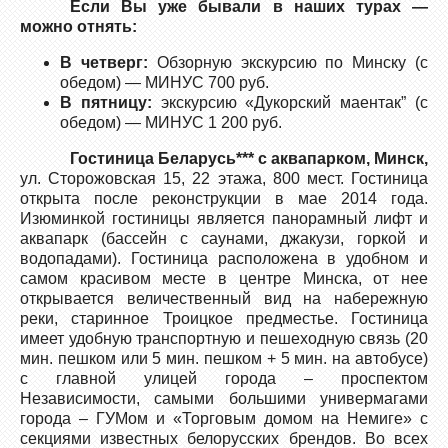
Если Вы уже бывали в наших турах —
можно отнять:
В четверг:
Обзорную экскурсию по Минску (с
обедом) — МИНУС 700 руб.
В пятницу:
экскурсию «Дукорский маентак” (с
обедом) — МИНУС 1 200 руб.
Гостиница Беларусь*** с аквапарком, Минск,
ул. Сторожовская 15, 22 этажа, 800 мест. Гостиница
открыта после реконструкции в мае 2014 года.
Изюминкой гостиницы является панорамный лифт и
аквапарк (бассейн с саунами, джакузи, горкой и
водопадами). Гостиница расположена в удобном и
самом красивом месте в центре Минска, от нее
открывается величественный вид на набережную
реки, старинное Троицкое предместье. Гостиница
имеет удобную транспортную и пешеходную связь (20
мин. пешком или 5 мин. пешком + 5 мин. на автобусе)
с главной улицей города – проспектом
Независимости, самыми большими универмагами
города – ГУМом и «Торговым домом на Немиге» с
секциями известных белорусских брендов. Во всех