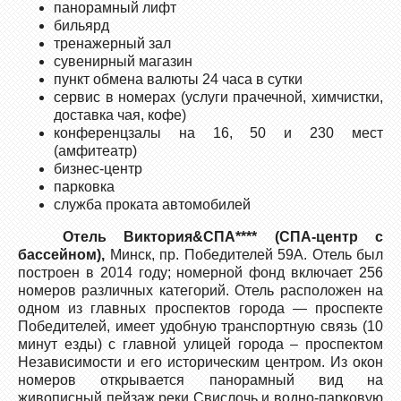
панорамный лифт
бильярд
тренажерный зал
сувенирный магазин
пункт обмена валюты 24 часа в сутки
сервис в номерах (услуги прачечной, химчистки,
доставка чая, кофе)
конференцзалы на 16, 50 и 230 мест
(амфитеатр)
бизнес-центр
парковка
служба проката автомобилей
Отель Виктория&СПА**** (СПА-центр с
бассейном),
Минск, пр. Победителей 59А. Отель был
построен в 2014 году; номерной фонд включает 256
номеров различных категорий. Отель расположен на
одном из главных проспектов города — проспекте
Победителей, имеет удобную транспортную связь (10
минут езды) с главной улицей города – проспектом
Независимости и его историческим центром. Из окон
номеров открывается панорамный вид на
живописный пейзаж реки Свислочь и водно-парковую