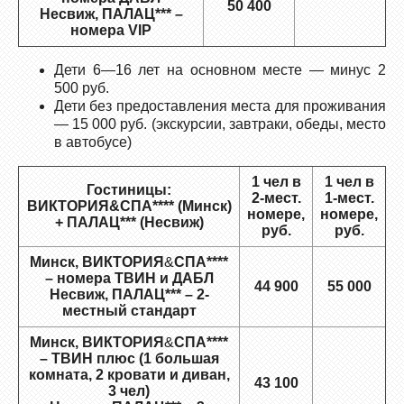
50 400
Несвиж, ПАЛАЦ*** –
номера VIP
Дети 6—16 лет на основном месте — минус 2
500 руб.
Дети без предоставления места для проживания
— 15 000 руб. (экскурсии, завтраки, обеды, место
в автобусе)
1 чел в
1 чел в
Гостиницы:
2-мест.
1-мест.
ВИКТОРИЯ&СПА**** (Минск)
номере,
номере,
+ ПАЛАЦ*** (Несвиж)
руб.
руб.
Минск, ВИКТОРИЯ
&
СПА****
– номера ТВИН и ДАБЛ
44 900
55 000
Несвиж, ПАЛАЦ*** – 2-
местный стандарт
Минск, ВИКТОРИЯ
&
СПА****
– ТВИН плюс (1 большая
комната, 2 кровати и диван,
43 100
3 чел)