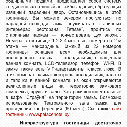
обширными прудами, представляет собой систему
соединенных в единый ансамбль зданий, образующих
изящный парадный двор. Остановившись в этой
гостинице, Вы можете вечером прогуляться по
парадной площади замка, поужинать в старинных
интерьерах ресторана "Гетман", пройтись по
старинным паркам — почувствовать дух эпохи…
Номера в гостинице 1-2-3-4-местные; номера на 2-м
этаже — мансардные. Каждый из 22 номеров
гостиницы оснащен всем необходимым для
полноценного отдыха — холодильник, оснащенная
ванная комната, LCD-телевизор, телефон, Wi-Fi. В
замке также есть VIP-апартаменты класса люкс. В
этих номерах: климат-контроль, холодильник, халаты
и тапочки в ванной комнате; из окон открываются
великолепные виды на территорию замкового
комплекса, пруды и валы. Завтраки континентальные
в кафе "Страўня" на территории замка. Возможно
использование Театрального зала замка для
проведения конференций (60 мест). См. также
сайт
гостиницы
www.palacehotel.by
Инфраструктура гостиницы достаточно