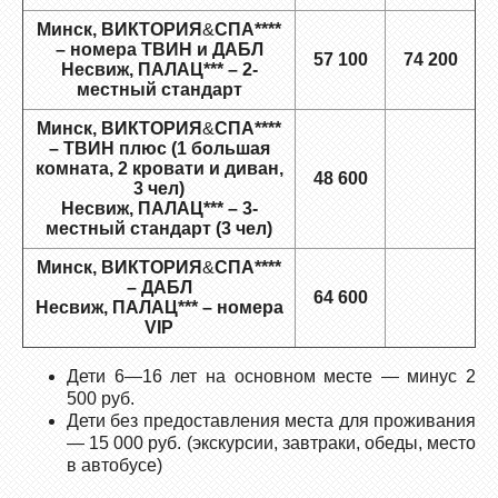
Минск, ВИКТОРИЯ
&
СПА****
– номера ТВИН и ДАБЛ
57 100
74 200
Несвиж, ПАЛАЦ*** – 2-
местный стандарт
Минск, ВИКТОРИЯ
&
СПА****
– ТВИН плюс (1 большая
комната, 2 кровати и диван,
48 600
3 чел)
Несвиж, ПАЛАЦ*** – 3-
местный стандарт (3 чел)
Минск, ВИКТОРИЯ
&
СПА****
– ДАБЛ
64 600
Несвиж, ПАЛАЦ*** – номера
VIP
Дети 6—16 лет на основном месте — минус 2
500 руб.
Дети без предоставления места для проживания
— 15 000 руб. (экскурсии, завтраки, обеды, место
в автобусе)