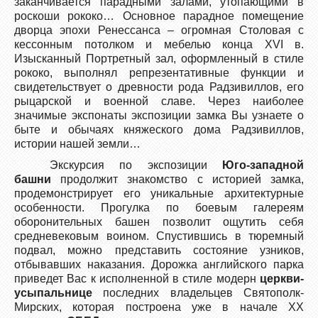
заканчивается парадными залами, утопающими в
роскоши рококо… Основное парадное помещение
дворца эпохи Ренессанса – огромная Столовая с
кессонным потолком и мебелью конца XVI в.
Изысканный Портретный зал, оформленный в стиле
рококо, выполнял репрезентативные функции и
свидетельствует о древности рода Радзивиллов, его
рыцарской и военной славе. Через наиболее
значимые экспонаты экспозиции замка Вы узнаете о
быте и обычаях княжеского дома Радзивиллов,
истории нашей земли…
Экскурсия по экспозиции
Юго-западной
башни
продолжит знакомство с историей замка,
продемонстрирует его уникальные архитектурные
особенности. Прогулка по боевым галереям
оборонительных башен позволит ощутить себя
средневековым воином. Спустившись в тюремный
подвал, можно представить состояние узников,
отбывавших наказания. Дорожка английского парка
приведет Вас к исполненной в стиле модерн
церкви-
усыпальнице
последних владельцев Святополк-
Мирских, которая построена уже в начале XX