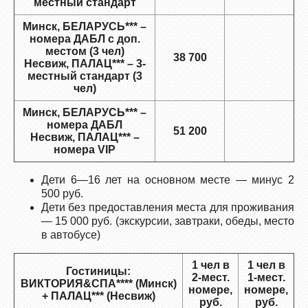
местный стандарт
Минск, БЕЛАРУСЬ*** –
номера ДАБЛ с доп.
местом (3 чел)
38 700
Несвиж, ПАЛАЦ*** – 3-
местный стандарт (3
чел)
Минск, БЕЛАРУСЬ*** –
номера ДАБЛ
51 200
Несвиж, ПАЛАЦ*** –
номера VIP
Дети 6—16 лет на основном месте — минус 2
500 руб.
Дети без предоставления места для проживания
— 15 000 руб. (экскурсии, завтраки, обеды, место
в автобусе)
1 чел в
1 чел в
Гостиницы:
2-мест.
1-мест.
ВИКТОРИЯ&СПА**** (Минск)
номере,
номере,
+ ПАЛАЦ*** (Несвиж)
руб.
руб.