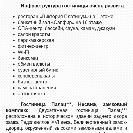
Инфраструктура гостиницы очень развита:
ресторан «Виктория Платинум» на 1 этаже
банкетный зал «Сапфир» на 16 этаже
СПА-центр: бассейн, сауна, хамам, джакузи
салон красоты
парикмахерская
фитнес-центр
Wi-Fi
банкомат
обмен валюты
сувенирный бутик
конференц-залы
бизнес-центр
камера хранения
автостоянка
Гостиница Палац***, Несвиж, замковый
комплекс
. Двухэтажная гостиница Палац***
расположена в историческом здании заднего двора
замка Радзивиллов XVI века. Величественный замок-
дворец, окруженный высокими земляными валами и