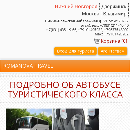
Нижний Новгород
Дзержинск
Москва
Владимир
Нижне-Волжская набережная,д. 6/1 офис 202 (2
этаж), тел.: +7(831)211-40-40
+ 7(831) 435-19-66, +79101495932, +79637548002
Макс +79101495932
Корзина [
0
]
Вход для туриста
Агентствам
ROMANOVA TRAVEL
ПОДРОБНО ОБ АВТОБУСЕ
ТУРИСТИЧЕСКОГО КЛАССА