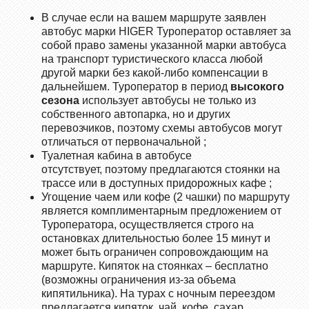
В случае если на вашем маршруте заявлен
автобус марки HIGER Туроператор оставляет за
собой право замены указанной марки автобуса
на транспорт туристического класса любой
другой марки без какой-либо компенсации в
дальнейшем. Туроператор в период
высокого
сезона
использует автобусы не только из
собственного автопарка, но и других
перевозчиков, поэтому схемы автобусов могут
отличаться от первоначальной ;
Туалетная кабина в автобусе
отсутствует, поэтому предлагаются стоянки на
трассе или в доступных придорожных кафе ;
Угощение чаем или кофе (2 чашки) по маршруту
является комплиментарным предложением от
Туроператора, осуществляется строго на
остановках длительностью более 15 минут и
может быть ограничен сопровождающим на
маршруте. Кипяток на стоянках – бесплатно
(возможны ограничения из-за объема
кипятильника). На турах с ночным переездом
предлагается кипяток, чай, кофе, сахар,