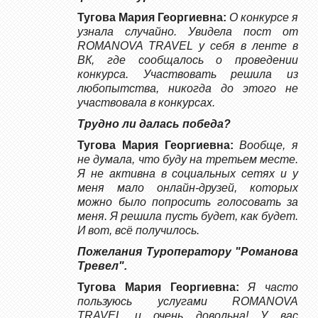
Тугова Мария Георгиевна:
О конкурсе я
узнала случайно. Увидела пост от
ROMANOVA TRAVEL у себя в ленте в
ВК, где сообщалось о проведении
конкурса. Участвовать решила из
любопытства, никогда до этого не
участвовала в конкурсах.
Трудно ли далась победа?
Тугова Мария Георгиевна:
Вообще, я
не думала, что буду на третьем месте.
Я не активна в социальных сетях и у
меня мало онлайн-друзей, которых
можно было попросить голосовать за
меня. Я решила пусть будет, как будет.
И вот, всё получилось.
Пожелания Туроператору "Романова
Тревел".
Тугова Мария Георгиевна:
Я часто
пользуюсь услугами ROMANOVA
TRAVEL и очень довольна! У вас