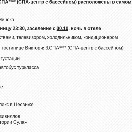
А**** (СПА-центр с бассейном) расположены в самом
Минска
ницу 23:30, заселение с
00.10
, ночь в отеле
ствами, телевизором, холодильником, кондиционером
 в гостинице Виктория&СПА**** (СПА-центр с бассейном)
егустации
автобус туркласса
ье
лекс в Несвиже
зивиллов
стории Сула»