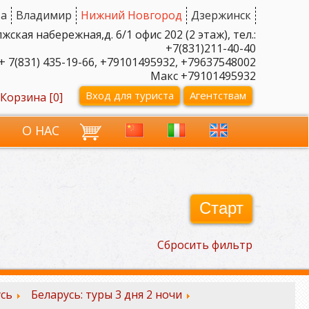
а
Владимир
Нижний Новгород
Дзержинск
ская набережная,д. 6/1 офис 202 (2 этаж), тел.:
+7(831)211-40-40
+ 7(831) 435-19-66, +79101495932, +79637548002
Макс +79101495932
Вход для туриста
Агентствам
Корзина [
0
]
И
О НАС
Старт
Сбросить фильтр
сь
Беларусь: туры 3 дня 2 ночи