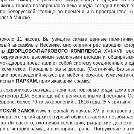
а жизнь города позапрошлого века и куда сегодня влекут 
 по белорусской столице во времени и в пространстве. 
члег в Минске
(около 11 часов). Вы увидите самые ценные памятник
ковый ансамбль в Несвиже, многолетняя реставрация кото
отр
ДВОРЦОВО-ПАРКОВОГО КОМПЛЕКСА
XVI-XVIII ве
и), окруженного высокими земляными валами и обширными
замок-дворец представляет собой систему соединенных в 
комплексе. Парадные залы дворца (Охотничий, Бальный
ции произведений искусства, мебели, оружия, нумизматик
описным
ПАРКАМ
, примыкающим к замку.
 сохранилась ратуша, старинные торговые ряды, дома ре
 архитектор Д.М. Бернардони) с великолепными фресками. 
вропе: более 70-ти захоронений с 1616 года. Эту святыня 
РСКИЙ ЗАМОК
www.mirzamak.by начала XVI в. построен в
озера, его яркий архитектурный облик оставляет незабыва
ва Литовского, охотничьи коллекции, рыцарские доспехи. 
и в истории замка, и в истории страны. Погружение в ат