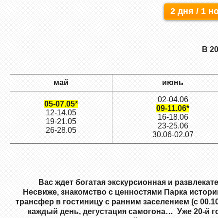
2 дня / 1 н
В 2
май
июнь
02-04.06
05-07.05*
09-11.06*
12-14.05
16-18.06
19-21.05
23-25.06
26-28.05
30.06-02.07
Вас ждет богатая экскурсионная и развлека
Несвиже, знакомство с ценностями Парка истории 
трансфер в гостиницу с ранним заселением (с 00.1
каждый день, дегустация самогона… Уже
20
-й 