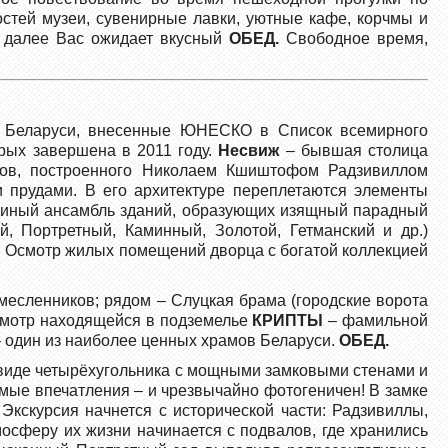
гостей музеи, сувенирные лавки, уютные кафе, корчмы и
А далее Вас ожидает вкусный
ОБЕД
.
Свободное время,
и Беларуси, внесенные ЮНЕСКО в Список всемирного
рых завершена в 2011 году.
Несвиж
– бывшая столица
ков, построенного Николаем Кшиштофом Радзивиллом
 прудами. В его архитектуре переплетаются элементы
единый ансамбль зданий, образующих изящный парадный
, Портретный, Каминный, Золотой, Гетманский и др.)
и. Осмотр жилых помещений дворца с богатой коллекцией
месленников; рядом – Слуцкая брама (городские ворота
Осмотр находящейся в подземелье
КРИПТЫ
– фамильной
– один из наиболее ценных храмов Беларуси.
ОБЕД.
 виде четырёхугольника с мощными замковыми стенами и
емые впечатления – и чрезвычайно фотогеничен! В замке
Экскурсия начнется с исторической части: Радзивиллы,
мосферу их жизни начинается с подвалов, где хранились