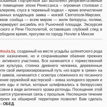
ысканный Портретный зал выполнял репрезентативные
ое помещение эпохи Ренессанса – огромная столовая с
алереям, спуск в тюремный подвал – яркие впечатления
анных владельцев замка – князей Святополк-Мирских.
 веков сообща — всем миром — жили белорусы, поляки,
 формируют ансамбль его Рыночной площади. Экскурсия
ского и Речи Посполитой, оставивших глубокий след в
бодное время, прогулки по городу. Ночлег в Минске
ksula.by
, созданный на месте усадьбы шляхетского рода
ное назначение, но и сохранившими обаяние прежних
 активного участника. Все начинается с торжественной
еская культура, стоянка древнего человека, деревянные
ите свой импровизированный путь «из варяг в греки» на
 замков, начинается с осмотра сложенного из тесанного
ение оружейной мастерской – ковка холодного оружия и
иях еды и питья, которые шлифовались в белорусских
совни в виде античного храма-ротонды. Посещение этой
вается утраченная связь с прошлым. Неспешное течение
троек на обширной территории позволит Вам сделать
 –
ОБЕД
.