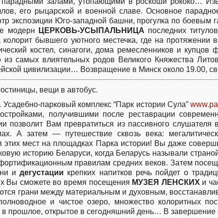
ся парадными залами, утопающими в роскоши рококо… Из
ллов, его рыцарской и военной славе. Основное парадн
отр экспозиции Юго-западной башни, прогулка по боевым г
ле модерн
ЦЕРКОВЬ-УСЫПАЛЬНИЦА
последних титулов
 колорит бывшего уютного местечка, где на протяжении
ический костел, синагоги, дома ремесленников и купцов
о из самых влиятельных родов Великого Княжества Литов
ейской цивилизации… Возвращение в Минск около 19.00, сво
гостиницы, вещи в автобус.
). Усадебно-парковый комплекс “Парк истории Сула”
www.par
постройками, получившими после реставрации современ
ии позволит Вам превратиться из пассивного слушателя в
ю­мах. А затем — пу­те­ше­ствие сквозь ве­ка: мегалитич
я этих мест на площадках Парка истории! Вы даже соверш
ковую историю Беларуси, когда Беларусь называли страной
м фортификационным правилам средних веков. Затем посещ
рни и
дегустации
крепких напитков речь пойдет о традиц
ких Вы сможете во время посещения
МУЗЕЯ ЛЕНСКИХ
и ча
аются грани между матери­альным и духовным, восстанавли
полноводное и чистое озеро, множество колоритных пос
 в прошлое, открытое в сегодняшний день… В завершение