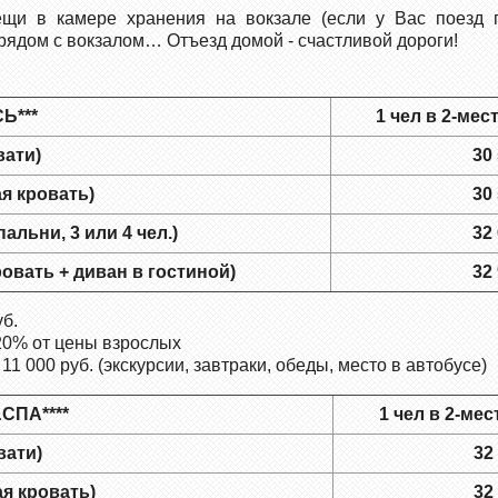
щи в камере хранения на вокзале (если у Вас поезд п
рядом с вокзалом… Отъезд домой - счастливой дороги!
Ь***
1 чел в 2-мес
вати)
30
я кровать)
30
льни, 3 или 4 чел.)
32
овать + диван в гостиной)
32
б.
20% от цены взрослых
 000 руб. (экскурсии, завтраки, обеды, место в автобусе)
СПА****
1 чел в 2-мес
вати)
32
я кровать)
32