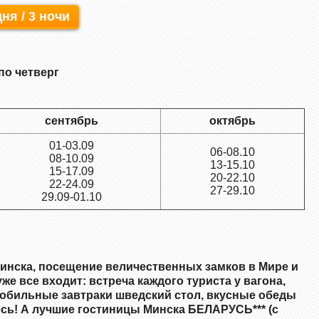
дня / 3 ночи
по четверг
сентябрь
октябрь
01-03.09
06-08.10
08-10.09
13-15.10
15-17.09
20-22.10
22-24.09
27-29.10
29.09-01.10
Минска, посещение величественных замков в Мире и
же все входит: встреча каждого туриста у вагона,
, обильные завтраки шведский стол,
вкусные
обеды
есь! А лучшие гостиницы Минска БЕЛАРУСЬ*** (с