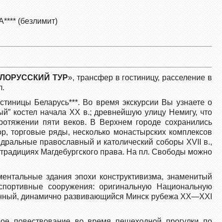
**** (безлимит)
ЛОРУССКИЙ ТУР
», трансфер в гостиницу, расселение в
л.
гостиницы Беларусь***. Во время экскурсии Вы узнаете о
й” костел начала ХХ в.; древнейшую улицу Немигу, что
ротяжении пяти веков. В Верхнем городе сохранились
р, торговые ряды, несколько монастырских комплексов
дральные православный и католический соборы ХVII в.,
 традициях Магдебургского права. На пл. Свободы можно
ентальные здания эпохи конструктивизма, знаменитый
спортивные сооружения: оригинальную Национальную
менный, динамично развивающийся Минск рубежа ХХ—ХХI
вое повествование во время пешеходной прогулки по