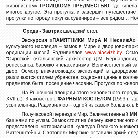
живописному
ТРОИЦКОМУ ПРЕДМЕСТЬЮ
, где кипел
многое другое. Эта прогулка и завершит путешествие
прогулки по городу, покупка сувениров – все рядом… Но
Среда - Завтрак
шведский стол.
Экскурсия «ПАМЯТНИКИ МирА И НесвижА»
культурного наследия – замок в Мире и дворцово-пар
ординации князей Радзивиллов
www.niasvizh.by
. Осм
“Сироткой” (итальянский архитектор Д.М. Бернардон
ренессанса, барокко и классицизма. Величественный 
двор. Осмотр впечатляющих экспозиций в дворцовом 
различаются стилем убранства, содержат ценные коллек
предметов быта; посещение часовни. Прогулка по жив
На Рыночной площади этого живописного городка
XVII в.). Знакомство с
ФАРНЫМ КОСТЕЛОМ
(1593 г.,
усыпальница Радзивиллов – одной из самых больших в Е
Получасовой переезд в Мир. Величественный
МИ
башнями по углам. Замок стоит на берегу живописного 
представлена материальная культура Великого княжест
Витгенштейны, Святополк-Мирские оставили яркий след 