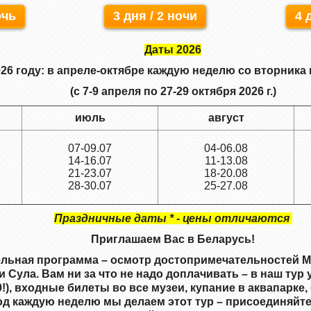
очь
3 дня / 2 ночи
4 
Даты 2026
026 году
: в
апреле-октябре
каждую неделю
со вторника 
(с 7-9 апреля по 27-29 октября 2026 г.)
июль
август
07-09.07
04-06.08
14-16.07
11-13.08
21-23.07
18-20.08
28-30.07
25-27.08
Праздничные даты * - цены отличаются
Приглашаем Вас в Беларусь!
тельная программа – осмотр достопримечательностей 
Сула. Вам ни за что не надо доплачивать – в наш тур у
0!), входные билеты во все музеи, купание в аквапарке
год каждую неделю мы делаем этот тур – присоединяйт