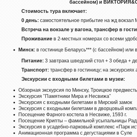
бассейном) и ВИКТОРИЯ&СП
Стоимость тура включает:
0 день:
самостоятельное прибытие на жд вокзал 
Встреча на вокзале у вагона, трансфер в гости
Проживание
в 2-местных номерах со всеми удоб
Минск:
в гостинице Беларусь*** (с бассейном) или
Питание:
3 завтрака шведский стол + 3 обеда + д
Транспорт:
трансфер в гостиницу; на экскурсиях 
Экскурсии с входными билетами в музеи:
Обзорная экскурсия по Минску, Троицкое предмест
Экскурсия "Памятники Мира и Несвижа"
Экскурсия с входными билетами в Мирский замок
Экскурсия с входными билетами в дворцовый комп
Посещение Фарного костела в Несвиже, 1593 г.
Посещение Крипты – фамильной усыпальницы Рад
Экскурсия в усадебно-парковый комплекс «Парк и
Анимационная программа с дегустациями в Суле