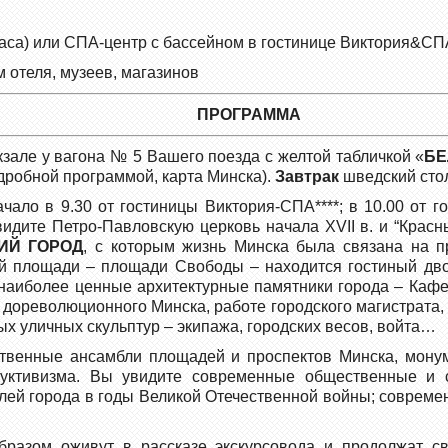
часа) или СПА-центр с бассейном в гостинице Виктория&СПА
м отеля, музеев, магазинов
ПРОГРАММА
окзале у вагона № 5 Вашего поезда с желтой табличкой «
БЕ
одробной программой, карта Минска).
Завтрак
шведский сто
ачало в 9.30 от гостиницы Виктория-СПА****; в 10.00 от 
идите Петро-Павловскую церковь начала ХVII в. и “Красны
ИЙ ГОРОД
, с которым жизнь Минска была связана на п
ой площади – площади Свободы – находится гостиный дво
е наиболее ценные архитектурные памятники города – Кафе
 дореволюционного Минска, работе городского магистрата,
 уличных скульптур – экипажа, городских весов, войта…
твенные ансамбли площадей и проспектов Минска, монум
руктивизма. Вы увидите современные общественные и 
елей города в годы Великой Отечественной войны; совре
бразом оживут в рассказе экскурсовода и продолжат с