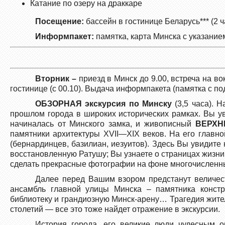
Катание по озеру на драккаре
Посещение:
бассейн в гостинице Беларусь*** (2 
Информпакет:
памятка, карта Минска с указание
Вторник –
приезд в Минск до 9.00, встреча на в
гостинице (с 00.10). Выдача информпакета (памятка с п
ОБЗОРНАЯ экскурсия по Минску
(3,5 часа). Н
прошлом города в широких исторических рамках. Вы ув
начиналась от Минского замка, и живописный
ВЕРХН
памятники архитектуры XVII—XIX веков. На его главн
(бернардинцев, базилиан, иезуитов). Здесь Вы увидит
восстановленную Ратушу; Вы узнаете о страницах жизни
сделать прекрасные фотографии на фоне многочисленных
Далее перед Вашим взором предстанут величес
ансамбль главной улицы Минска – памятника конст
библиотеку и грандиозную Минск-арену… Трагедия жит
столетий — все это тоже найдет отражение в экскурсии.
История города, его великие люди чудесным о