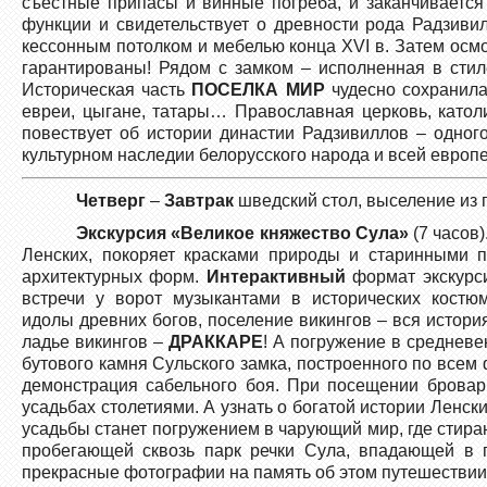
съестные припасы и винные погреба, и заканчивает
функции и свидетельствует о древности рода Радзиви
кессонным потолком и мебелью конца XVI в. Затем осм
гарантированы! Рядом с замком – исполненная в сти
Историческая часть
ПОСЕЛКА МИР
чудесно сохранила
евреи, цыгане, татары… Православная церковь, катол
повествует об истории династии Радзивиллов – одног
культурном наследии белорусского народа и всей европ
Четверг
–
Завтрак
шведский стол, выселение из 
Экскурсия «Великое княжество Сула»
(7 часов
Ленских, покоряет красками природы и старинными 
архитектурных форм.
Интерактивный
формат экскурс
встречи у ворот музыкантами в ис­то­ри­че­ских ко­ст
идолы древних богов, поселение викингов – вся истори
ладье викингов –
ДРАККАРЕ
! А погружение в средневе
бутового камня Сульского замка, построенного по все
демонстрация сабельного боя. При посещении брова
усадьбах столетиями. А узнать о богатой истории Ленс
усадьбы станет погружением в чарующий мир, где стир
пробегающей сквозь парк речки Сула, впадающей в 
прекрасные фотографии на память об этом путешествии