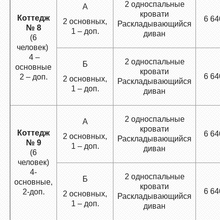
2 односпальные
А
кровати
Коттедж
6 64
2 основных,
Раскладывающийся
№ 8
1 – доп.
диван
(6
человек)
4 –
2 односпальные
Б
основные
кровати
6 64
2 – доп.
2 основных,
Раскладывающийся
1 – доп.
диван
2 односпальные
А
кровати
Коттедж
6 64
2 основных,
Раскладывающийся
№ 9
1 – доп.
диван
(6
человек)
4-
2 односпальные
Б
основные,
кровати
6 64
2-доп.
2 основных,
Раскладывающийся
1 – доп.
диван