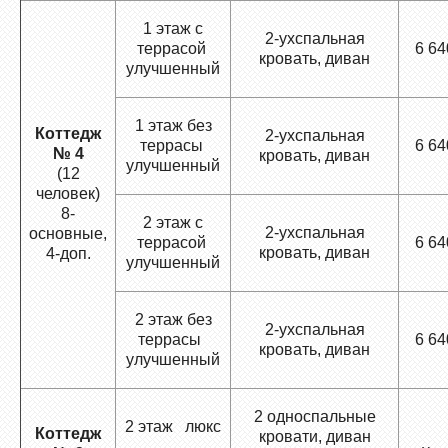
1 этаж с
2-ухспальная
террасой
6 64
кровать, диван
улучшенный
1 этаж без
Коттедж
2-ухспальная
террасы
6 64
№ 4
кровать, диван
улучшенный
(12
человек)
8-
2 этаж с
2-ухспальная
основные,
террасой
6 64
кровать, диван
4-доп.
улучшенный
2 этаж без
2-ухспальная
террасы
6 64
кровать, диван
улучшенный
2 односпальные
2 этаж люкс
Коттедж
кровати, диван