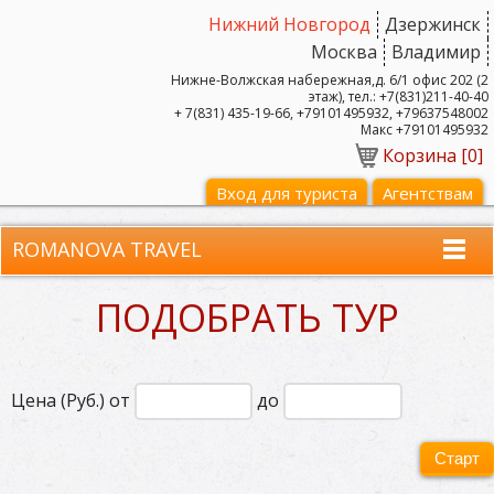
Нижний Новгород
Дзержинск
Москва
Владимир
Нижне-Волжская набережная,д. 6/1 офис 202 (2
этаж), тел.: +7(831)211-40-40
+ 7(831) 435-19-66, +79101495932, +79637548002
Макс +79101495932
Корзина [
0
]
Вход для туриста
Агентствам
ROMANOVA TRAVEL
ПОДОБРАТЬ ТУР
Цена (Руб.) от
до
Старт