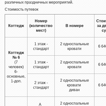
различных праздничных мероприятий.
Стоимость путевок
Номер
Стои
Коттедж
(количество
В номере
за д
мест)
су
1 этаж -
2 односпальные
6 64
стандарт
кровати
Коттедж
№ 6
(7
1 этаж -
2 односпальные
6 64
человек)
стандарт
кровати
6-
основные,
2 односпальные
1-доп.
2 этаж -
кровати
6 64
стандарт
диван
2 односпальные
А