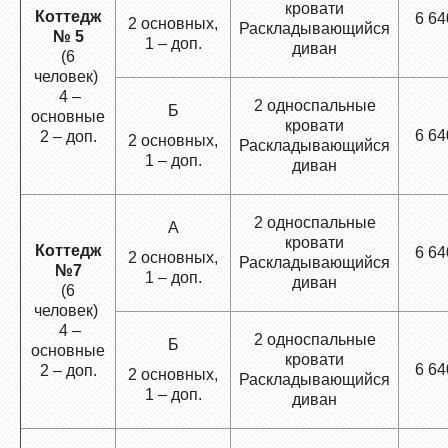
кровати
Коттедж
6 64
2 основных,
Раскладывающийся
№ 5
1 – доп.
диван
(6
человек)
4 –
2 односпальные
Б
основные
кровати
6 64
2 – доп.
2 основных,
Раскладывающийся
1 – доп.
диван
2 односпальные
А
кровати
Коттедж
6 64
2 основных,
Раскладывающийся
№7
1 – доп.
диван
(6
человек)
4 –
2 односпальные
Б
основные
кровати
6 64
2 – доп.
2 основных,
Раскладывающийся
1 – доп.
диван