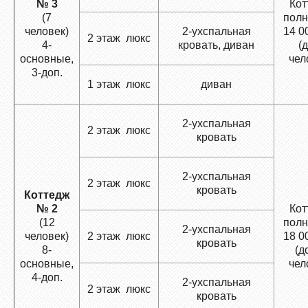
№ 3
Кот
(7
полн
человек)
2-ухспальная
14 0
2 этаж люкс
4-
кровать, диван
(д
основные,
чел
3-доп.
1 этаж люкс
диван
2-ухспальная
2 этаж люкс
кровать
2-ухспальная
2 этаж люкс
кровать
Коттедж
№ 2
Кот
(12
полн
2-ухспальная
человек)
2 этаж люкс
18 0
кровать
8-
(д
основные,
чел
4-доп.
2-ухспальная
2 этаж люкс
кровать