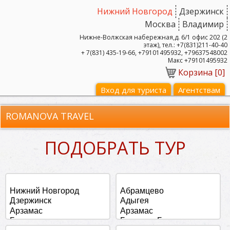
Нижний Новгород
Дзержинск
Москва
Владимир
Нижне-Волжская набережная,д. 6/1 офис 202 (2
этаж), тел.: +7(831)211-40-40
+ 7(831) 435-19-66, +79101495932, +79637548002
Макс +79101495932
Корзина [
0
]
Вход для туриста
Агентствам
ROMANOVA TRAVEL
ПОДОБРАТЬ ТУР