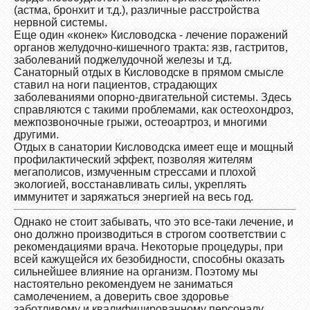
(астма, бронхит и т.д.), различные расстройства
нервной системы.
Еще один «конек» Кисловодска - лечение поражений
органов желудочно-кишечного тракта: язв, гастритов,
заболеваний поджелудочной железы и т.д.
Санаторный отдых в Кисловодске в прямом смысле
ставил на ноги пациентов, страдающих
заболеваниями опорно-двигательной системы. Здесь
справляются с такими проблемами, как остеохондроз,
межпозвоночные грыжи, остеоартроз, и многими
другими.
Отдых в санатории Кисловодска имеет еще и мощный
профилактический эффект, позволяя жителям
мегаполисов, измученным стрессами и плохой
экологией, восстанавливать силы, укреплять
иммунитет и заряжаться энергией на весь год.
Однако не стоит забывать, что это все-таки лечение, и
оно должно производиться в строгом соответствии с
рекомендациями врача. Некоторые процедуры, при
всей кажущейся их безобидности, способны оказать
сильнейшее влияние на организм. Поэтому мы
настоятельно рекомендуем не заниматься
самолечением, а доверить свое здоровье
заботливому и квалифицированному персоналу