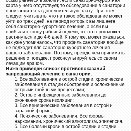
осматривается врачом и, если санаторно-курортная
карта у него отсутствует, то обследование в санатории
производится за дополнительную плату. При этом
следует учитывать, что на такое обследование может
уйти до трех дней, на период которых вы лишаете
себя санаторно-курортного лечения, а если вы
прибыли к концу рабочей недели, то этот срок может
растянуться и до 4-6 дней. К тому же, может оказаться,
как уже упоминалось, что профиль санатория вообще
не подходит для санаторно-курортного лечения
вашего заболевания. Поэтому, прежде чем принимать
решение о поездке, проконсультируйтесь со своим
лечащим врачом.
Ниже приведен список противопоказаний
запрещающий лечение в санатории.
1. Все заболевания в острой стадии, хронические
заболевания в стадии обострения и осложненные
острыми гнойными процессами;
2. Острые инфекционные заболевания до
окончания срока изоляции;
3. Все венерические заболевания в острой и
заразной форме;
4. Психические заболевания. Все формы
наркомании, хронический алкоголизм, эпилепсия.
5. Все болезни крови в острой стадии и стадии