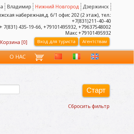
а
Владимир
Нижний Новгород
Дзержинск
ская набережная,д. 6/1 офис 202 (2 этаж), тел.:
+7(831)211-40-40
+ 7(831) 435-19-66, +79101495932, +79637548002
Макс +79101495932
Вход для туриста
Агентствам
Корзина [
0
]
И
О НАС
Старт
Сбросить фильтр