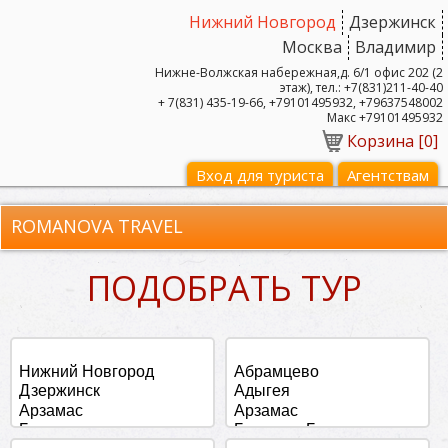
Нижний Новгород
Дзержинск
Москва
Владимир
Нижне-Волжская набережная,д. 6/1 офис 202 (2
этаж), тел.: +7(831)211-40-40
+ 7(831) 435-19-66, +79101495932, +79637548002
Макс +79101495932
Корзина [
0
]
Вход для туриста
Агентствам
ROMANOVA TRAVEL
ПОДОБРАТЬ ТУР