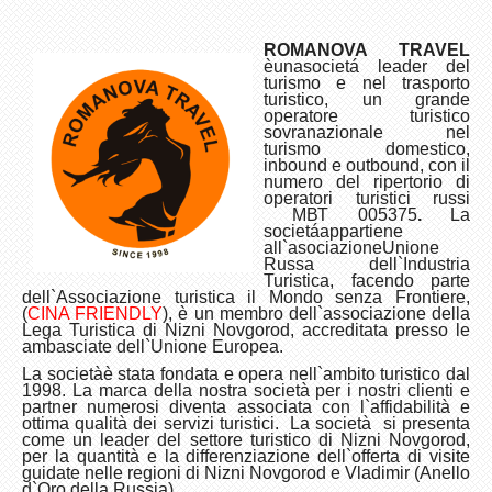
ROMANOVA TRAVEL
è
una
societ
á
leader del
turismo e nel trasporto
turistico
, un grande
operatore turistico
sovranazionale nel
turismo domestico,
inbound e outbound, con il
numero del ripertorio di
operatori turistici russi
МВТ
005375
.
La
societ
á
appartiene
all`asociazione
Unione
Russa dell`Industria
Turistica, facendo parte
dell`Associazione turistica
il Mondo senza Frontiere,
(
CINA FRIENDLY
), è un membro dell`associazione della
Lega Turistica di Nizni Novgorod, accreditata presso le
ambasciate dell`Unione Europea.
La societàè stata fondata e opera nell`ambito turistico dal
1998. La marca della nostra società per i nostri clienti e
partner numerosi diventa associata con l`affidabilità e
ottima qualità dei servizi turistici. La società si presenta
come un leader del settore turistico di Nizni Novgorod,
per la quantità e la differenziazione dell`offerta di visite
guidate nelle regioni di Nizni Novgorod e Vladimir (Anello
d`Oro della Russia).