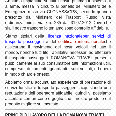
Abbiamo impiantato su tutti i nostri pullman il sistema di
allarme, messa in circuito al panello del Ministero delle
Emergenze russo via GLONASS/GPS, secondo quando
prescritto dal Ministero dei Trasporti Russo, vista
ordinanza ministeriale n. 285 dal 31.07.2012.Dove che
sia il nostro trasporto lo teniamo sotto controllo affidabile.
Siamo titolari della
licenza nazionale
per servizi di
trasporto passeggeri
e del
certificato internazionale
che
assicurano il movimento dei nostri veicoli nel tutto il
mondo, nonche tutti titoli abilitativi necessari ad effetuare
il trasporto passeggeri
.
ROMANOVA TRAVEL presenta
pubblicamente al suo consumatore tutti informazioni utili,
compreso i documenti riguardanti i suoi veicoli, ed opera
in modo chiaro e onesto.
Abbiamo ormai accumulato esperienza di prestazione di
servizi turistici e trasporto passeggeri, acquistando una
reputazione dell`operatore affidabile, quindi vi possiamo
accertare con un certo orgoglio che il nostro prodotto è il
prodotto migliore sul mercato.
PRINCIPI DI LAVORO DELLA ROMANOVA TRAVEL