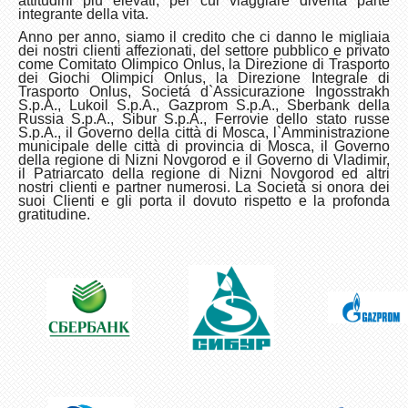
attitudini piu elevati, per cui viaggiare diventa parte
integrante della vita.
Anno per anno, siamo il credito che ci danno le migliaia
dei nostri clienti affezionati, del settore pubblico e privato
come Comitato Olimpico Onlus, la Direzione di Trasporto
dei Giochi Olimpici Onlus, la Direzione Integrale di
Trasporto Onlus, Societá d`Assicurazione Ingosstrakh
S.p.A., Lukoil S.p.A., Gazprom S.p.A., Sberbank della
Russia S.p.A., Sibur S.p.A., Ferrovie dello stato russe
S.p.A., il Governo della città di Mosca, l`Amministrazione
municipale delle città di provincia di Mosca, il Governo
della regione di Nizni Novgorod e il Governo di Vladimir,
il Patriarcato della regione di Nizni Novgorod ed altri
nostri clienti e partner numerosi. La Società si onora dei
suoi Clienti e gli porta il dovuto rispetto e la profonda
gratitudine.