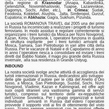
della regione di
Krasnodar
(Anapa, Kabardinka,
Gelendzhik, Novomikhailovski, Tuapse, Lazarevskoe,
Dagomys, Sochi, Adler, etc.),
in Crimea:
Sudak,
Feodosia, Koktebel, Alushta, Jalta, Simferopol, Gurzuf,
Eupatoria; in
Abkhazia:
Gagra, Sukhum, Pizunda.
La societ
à
ROMANOVA TRAVEL dal
2005 una dei primi
in Russia ha incominciato a realizzare i progetti di turismo
ferroviario. In modo assiduo e regolare correntemente si
organizzano i treni turistici da Mosca per Nizni Novgorod,
Kazan, Kirov, Ulyanovsk. L`operatore funziona in qualità
di struttura ospitante per i treni turistici arrivanti da
Mosca, Samara, San Pietroburgo in vari altre città della
Russia. Per le vacanze di Natale e di Capodanno di anno
in anno l`operatore riesca a consolidare ed inviare i treni
diretti dal Babbo Natale, il mago piu grande della Russia
invernale, alla sua residenza in Grande Ustyug.
INBOUND
La nostra società svolge anche attività di accoglienza dei
turisti internazionali in Russia, dedicandosi allo sviluppo
delle gite guidate d`autore per le città del`Anello d`Oro
russo, a Mosca, San Pietroburgo, Suzdal, Sochi, Nizni
Novgorod, Vladimir, Kazan e Kaliningrad, ed offre agli
suoi ospiti stranieri una vastissima gamma di servizi
turistici, compreso sul territorio delle ex-reppubliche
dell`Unione Sovietica. Per i gruppi organizzati e turisti
individuali arrivanti in Russia dall`estero l`operatore
provvede il sopporto visti ai fini di ottenimento del visto
russo. Siamo sempre aggiornati con le migliori offerte