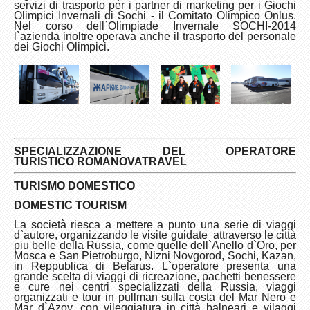
servizi di trasporto per i partner di marketing per i Giochi
Olimpici Invernali di Sochi - il Comitato Olimpico Onlus.
Nel corso dell`Olimpiade Invernale SOCHI-2014
l`azienda inoltre operava anche il trasporto del personale
dei Giochi Olimpici.
SPECIALIZZAZIONE DEL OPERATORE
TURISTICO
ROMANOVA
TRAVEL
TURISMO
DOMESTICO
DOMESTIC TOURISM
La società riesca a mettere a punto una serie di viaggi
d`autore, organizzando le visite guidate attraverso le città
piu belle della Russia, come quelle dell`Anello d`Oro, per
Mosca e San Pietroburgo, Nizni Novgorod, Sochi, Kazan,
in Reppublica di Belarus. L`operatore presenta una
grande scelta di viaggi di ricreazione, pachetti benessere
e cure nei centri specializzati della Russia, viaggi
organizzati e tour in pullman sulla costa del Mar Nero e
Mar d`Azov, con vileggiatura in città balneari e vilaggi