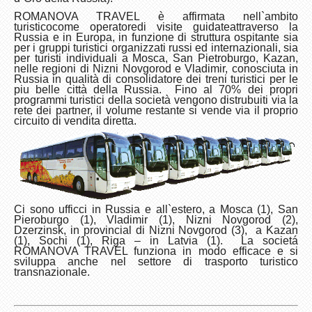
ROMANOVA TRAVEL
è
affirmata nell`ambito
turistico
come operatore
di visite guidateattraverso la
Russia e in Europa, in funzione di struttura ospitante sia
per i gruppi turistici organizzati russi ed internazionali, sia
per turisti individuali a Mosca, San Pietroburgo, Kazan,
nelle regioni di Nizni Novgorod e Vladimir, conosciuta in
Russia in qualità di consolidatore dei treni turistici per le
piu belle città della Russia. Fino al 70% dei propri
programmi turistici della società vengono distrubuiti via la
rete dei partner, il volume restante si vende via il proprio
circuito di vendita diretta.
Ci sono ufficci in Russia e all`estero, a Mosca (1), San
Pieroburgo (1), Vladimir (1), Nizni Novgorod (2),
Dzerzinsk, in provincial di Nizni Novgorod (3), a Kazan
(1), Sochi (1), Riga – in Latvia (1). La societá
ROMANOVA TRAVEL funziona in modo efficace e si
sviluppa anche nel settore di trasporto turistico
transnazionale.