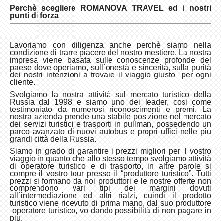
Perch
è
scegliere ROMANOVA TRAVEL ed i nostri
punti di forza
Lavoriamo con diligenza anche perchè siamo nella
condizione di trarre piacere del nostro mestiere. La nostra
impresa viene basata sulle conoscenze profonde del
paese dove operiamo, sull`onestà e sincerità, sulla purità
dei nostri intenzioni a trovare il viaggio giusto per ogni
cliente.
Svolgiamo la nostra attività sul mercato turistico della
Russia dal 1998 e siamo uno dei leader, cosi come
testimoniato da numerosi riconoscimenti e premi. La
nostra azienda prende una stabile posizione nel mercato
dei servizi turistici e trasporti in pullman, possedendo un
parco avanzato di nuovi autobus e propri uffici nelle piu
grandi città della Russia.
Siamo in grado di garantire i prezzi migliori per il vostro
viaggio in quanto che allo stesso tempo svolgiamo attività
di operatore turistico e di trasporto, in altre parole si
compre il vostro tour presso il “produttore turistico”. Tutti
prezzi si formano da noi produttori e le nostre offerte non
comprendono vari tipi dei margini dovuti
all`intermediazione ed altri rialzi, quindi il prodotto
turistico viene ricevuto di prima mano, dal suo produttore
operatore turistico, vo dando possibilità di non pagare in
piu.