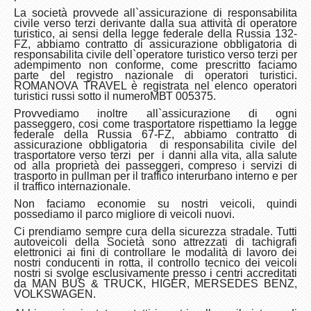
La societ
à
provvede all`assicurazione di responsabilita
civile verso terzi derivante dalla sua attivit
à
di operatore
turistico, ai sensi della legge federale della Russia 132-
FZ, abbiamo contratto di assicurazione obbligatoria di
responsabilita civile dell`operatore turistico verso terzi per
adempimento non conforme, come prescritto faciamo
parte del registro nazionale di operatori turistici.
ROMANOVA TRAVEL
è
registrata nel elenco operatori
turistici russi sotto il numero
МВТ
005375
.
Provvediamo inoltre all`assicurazione di ogni
passeggero, cosi come trasportatore rispettiamo la legge
federale della Russia 67-FZ, abbiamo contratto di
assicurazione obbligatoria di responsabilita civile del
trasportatore verso terzi per i danni alla vita, alla salute
od alla propriet
à
dei passeggeri, compreso i servizi di
trasporto in pullman per il traffico interurbano interno e per
il traffico internazionale.
Non faciamo economie su nostri veicoli, quindi
possediamo il parco migliore di veicoli nuovi.
Ci prendiamo sempre cura della sicurezza stradale. Tutti
autoveicoli della Società sono attrezzati di tachigrafi
elettronici ai fini di controllare le modalità di lavoro dei
nostri conducenti in rotta, il controllo tecnico dei veicoli
nostri si svolge esclusivamente presso i centri accreditati
da MAN BUS & TRUCK, HIGER, MERSEDES BENZ,
VOLKSWAGEN.