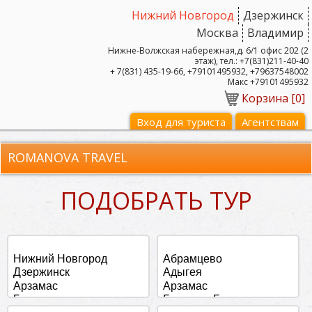
Нижний Новгород
Дзержинск
Москва
Владимир
Нижне-Волжская набережная,д. 6/1 офис 202 (2
этаж), тел.: +7(831)211-40-40
+ 7(831) 435-19-66, +79101495932, +79637548002
Макс +79101495932
Корзина [
0
]
Вход для туриста
Агентствам
ROMANOVA TRAVEL
ПОДОБРАТЬ ТУР