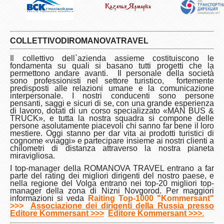
COLLETTIVO
DI
ROMANOVA
TRAVEL
Il collettivo dell`azienda assieme costituiscono le
fondamenta su quali si basano tutti progetti che la
permettono andare avanti. Il personale della società
sono professionisti nel settore turistico, fortemente
predisposti alle relazioni umane e la comunicazione
interpersonale. I nostri conducenti sono persone
pensanti, saggi e sicuri di se, con una grande esperienza
di lavoro, dotati di un corso specializzato «MAN BUS &
TRUCK», e tutta la nostra squadra si compone delle
persone asolutamente piacevoli chi sanno far bene il loro
mestiere. Oggi stanno per dar vita ai prodotti turistici di
cognome «viaggi» e partecipare insieme ai nostri clienti a
chilometri di distanza attraverso la nostra pianeta
miravigliosa.
I top-manager della
ROMANOVA TRAVEL entrano a far
parte del rating dei migliori dirigenti del nostro paese
, e
nella regione del Volga entrano nei top-20 migliori top-
manager della zona di Nizni Novgorod. Per maggiori
informazioni si veda
Raiting Top-1000 "Kommersant"
>>>
Associazione dei dirigenti della Russia presso
Editore Kommersant >>>
Editore Kommersant >>>
.