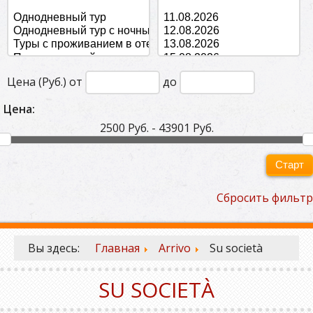
Цена (Руб.) от
до
Цена:
2500 Руб. - 43901 Руб.
Старт
Сбросить фильтр
Вы здесь:
Главная
Arrivo
Su società
SU SOCIETÀ