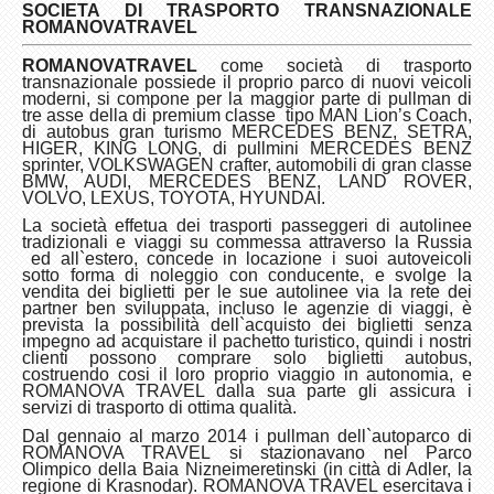
SOCIET
A
DI TRASPORTO TRANSNAZIONALE
ROMANOVA
TRAVEL
ROMANOVA
TRAVEL
come socie
tà di trasporto
transnazionale possiede il proprio parco di nuovi veicoli
moderni, si compone per la maggior parte di pullman di
tre asse della di premium classe tipo MAN Lion’s Сoach,
di autobus gran turismo МERCEDES BENZ, SETRA,
HIGER, KING LONG, di pullmini MERCEDES BENZ
sprinter, VOLKSWAGEN crafter, automobili di gran classe
BMW, AUDI, MERCEDES BENZ, LAND ROVER,
VOLVO, LEXUS, TOYOTA, HYUNDAI.
La
socie
tà effetua dei trasporti passeggeri di autolinee
tradizionali e viaggi su commessa attraverso la Russia
ed all`estero, concede in locazione i suoi autoveicoli
sotto forma di noleggio con conducente, e svolge la
vendita dei biglietti per le sue autolinee via la rete dei
partner ben sviluppata, incluso le agenzie di viaggi, è
prevista la possibilità dell`acquisto dei biglietti senza
impegno ad acquistare il pachetto turistico, quindi i nostri
clienti possono comprare solo biglietti autobus,
costruendo cosi il loro proprio viaggio in autonomia, e
ROMANOVA TRAVEL dalla sua parte gli assicura i
servizi di trasporto di ottima qualità.
Dal gennaio al marzo 2014 i pullman dell`autoparco di
ROMANOVA TRAVEL
si stazionavano
nel Parco
Olimpico della
Baia Nizneimeretinski
(in città di Adler, la
regione di Krasnodar). ROMANOVA TRAVEL esercitava i