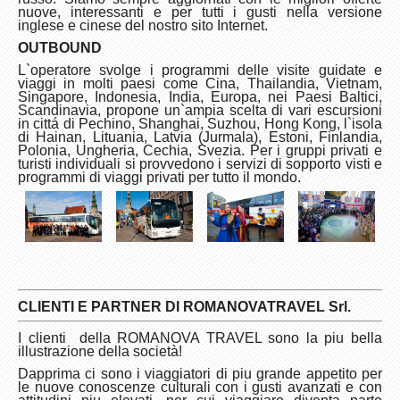
nuove, interessanti e per tutti i gusti nella versione
inglese e cinese del nostro sito Internet.
OUTBOUND
L`operatore svolge i programmi delle visite guidate e
viaggi in molti paesi come Cina, Thailandia, Vietnam,
Singapore, Indonesia, India, Europa, nei Paesi Baltici,
Scandinavia, propone un`ampia scelta di vari escursioni
in cittá di Pechino, Shanghai, Suzhou, Hong Kong, l`isola
di Hainan, Lituania, Latvia (Jurmala), Estoni, Finlandia,
Polonia, Ungheria, Cechia, Svezia. Per i gruppi privati e
turisti individuali si provvedono i servizi di sopporto visti e
programmi di viaggi privati per tutto il mondo.
CLIENTI E PARTNER DI ROMANOVA
TRAVEL Srl.
I clienti della
ROMANOVA TRAVEL sono la piu bella
illustrazione della societ
à
!
Dapprima ci sono i viaggiatori di piu grande appetito per
le nuove conoscenze culturali con i gusti avanzati e con