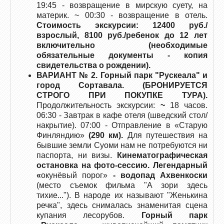
19:45 - возвращение в мирскую суету, на
материк. ~ 00:30 - возвращение в отель.
Стоимость экскурсии: 12400 руб./
взрослый, 8100 руб./ребенок до 12 лет
включительно (необходимые
обязательные документы - копия
свидетельства о рождении).
ВАРИАНТ № 2.
Горный парк "Рускеала"
и
город Сортавала
. (БРОНИРУЕТСЯ
СТРОГО ПРИ ПОКУПКЕ ТУРА).
Продолжительность экскурсии:
~
18 часов.
06:30 - Завтрак в кафе отеля (шведский стол/
накрытие). 07:00 - Отправление в «Старую
Финляндию»
(290 км).
Для путешествия на
бывшие земли Суоми нам не потребуются ни
паспорта, ни визы.
Кинематографическая
остановка на фото-сессию. Легендарный
«
окунёвый порог»
-
водопад Ахвенкоски
(место съемок фильма "А зори здесь
тихие..."). В народе их называют "Женькина
речка", здесь снималась знаменитая сцена
купания лесорубов.
Горный парк