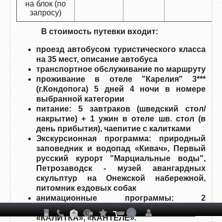
на блок (по
запросу)
В стоимость путевки входит:
проезд автобусом туристического класса
на 35 мест, описание автобуса
транспортное обслуживание по маршруту
проживание в отеле "Карелия" 3***
(г.Кондопога) 5 дней 4 ночи в номере
выбранной категории
питание: 5 завтраков (шведский стол/
накрытие) + 1 ужин в отеле шв. стол (в
день прибытия), чаепитие с калитками
Экскурсионная программа: природный
заповедник и водопад «Кивач», Первый
русский курорт "Марциальные воды",
Петрозаводск - музей авангардных
скульптур на Онежской набережной,
питомник ездовых собак
анимационные программы: 2
национальных мастер-класса:
0
«КАЛИТКА», «КАНТЕЛЕ».