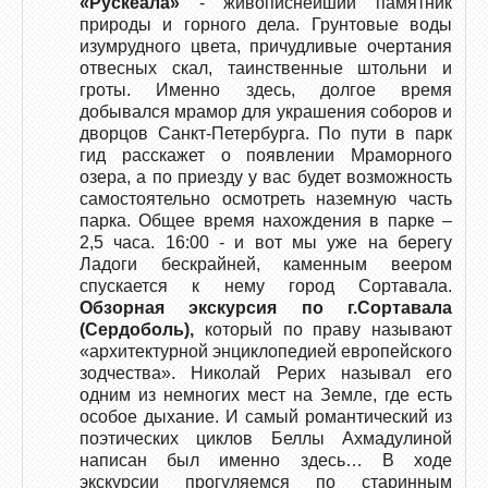
«Рускеала»
- живописнейший памятник
природы и горного дела. Грунтовые воды
изумрудного цвета, причудливые очертания
отвесных скал, таинственные штольни и
гроты. Именно здесь, долгое время
добывался мрамор для украшения соборов и
дворцов Санкт-Петербурга. По пути в парк
гид расскажет о появлении Мраморного
озера, а по приезду у вас будет возможность
самостоятельно осмотреть наземную часть
парка. Общее время нахождения в парке –
2,5 часа. 16:00 - и вот мы уже на берегу
Ладоги бескрайней, каменным веером
спускается к нему город Сортавала.
Обзорная экскурсия по г.Сортавала
(Сердоболь),
который по праву называют
«архитектурной энциклопедией европейского
зодчества». Николай Рерих называл его
одним из немногих мест на Земле, где есть
особое дыхание. И самый романтический из
поэтических циклов Беллы Ахмадулиной
написан был именно здесь… В ходе
экскурсии прогуляемся по старинным