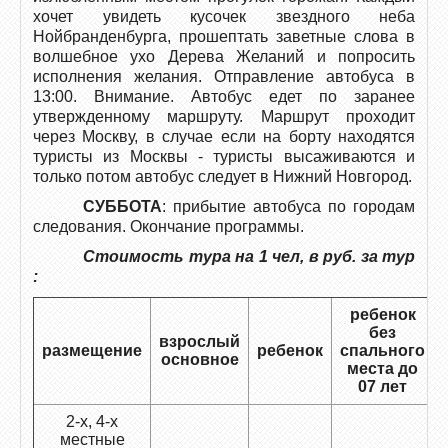
хочет увидеть кусочек звездного неба
Нойбранденбурга, прошептать заветные слова в
волшебное ухо Дерева Желаний и попросить
исполнения желания. Отправление автобуса в
13:00. Внимание. Автобус едет по заранее
утвержденному маршруту. Маршрут проходит
через Москву, в случае если на борту находятся
туристы из Москвы - туристы высаживаются и
только потом автобус следует в Нижний Новгород.
СУББОТА
: прибытие автобуса по городам
следования. Окончание программы.
Стоимость тура на 1 чел, в руб. за тур
:
ребенок
без
взрослый
размещение
ребенок
спального
основное
места до
07 лет
2-х, 4-х
местные