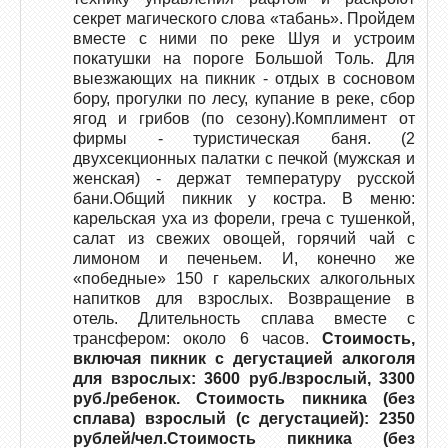
секрет магического слова «табань». Пройдем
вместе с ними по реке Шуя и устроим
покатушки на пороге Большой Толь. Для
выезжающих на пикник - отдых в сосновом
бору, прогулки по лесу, купание в реке, сбор
ягод и грибов (по сезону).Комплимент от
фирмы - туристическая баня. (2
двухсекционных палатки с печкой (мужская и
женская) - держат температуру русской
бани.Общий пикник у костра. В меню:
карельская уха из форели, греча с тушенкой,
салат из свежих овощей, горячий чай с
лимоном и печеньем. И, конечно же
«победные» 150 г карельских алкогольных
напитков для взрослых. Возвращение в
отель. Длительность сплава вместе с
трансфером: около 6 часов.
Стоимость,
включая пикник с дегустацией алкоголя
для взрослых: 3600 руб./взрослый, 3300
руб./ребенок. Стоимость пикника (без
сплава) взрослый (с дегустацией): 2350
рублей/чел.Стоимость пикника (без