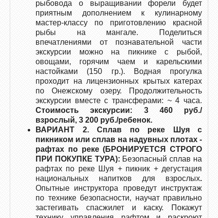
рыбовода о выращивании форели будет
приятным дополнением к кулинарному
мастер-классу по приготовлению красной
рыбы на мангале. Поделиться
впечатлениями от познавательной части
экскурсии можно на пикнике с рыбой,
овощами, горячим чаем и карельскими
настойками (150 гр.). Водная прогулка
проходит на лицензионных крытых катерах
по Онежскому озеру. Продолжительность
экскурсии вместе с трансферами: ~ 4 часа.
Стоимость экскурсии: 3 460 руб./
взрослый, 3 200 руб./ребенок.
ВАРИАНТ 2. Сплав по реке Шуя с
пикником или сплав на надувных плотах -
рафтах по реке (БРОНИРУЕТСЯ СТРОГО
ПРИ ПОКУПКЕ ТУРА):
Безопасный сплав на
рафтах по реке Шуя + пикник + дегустация
национальных напитков для взрослых
.
Опытные инструктора проведут инструктаж
по технике безопасности, научат правильно
застегивать спасжилет и каску. Покажут
технику управления рафтом и раскроют