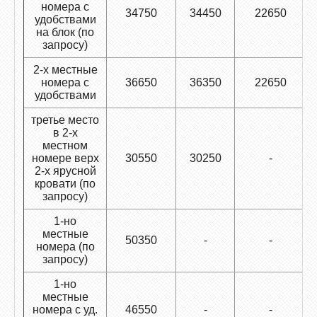
номера с
34750
34450
22650
удобствами
на блок (по
запросу)
2-х местные
номера с
36650
36350
22650
удобствами
третье место
в 2-х
местном
номере верх
30550
30250
-
2-х ярусной
кровати (по
запросу)
1-но
местные
50350
-
-
номера (по
запросу)
1-но
местные
номера с уд.
46550
-
-