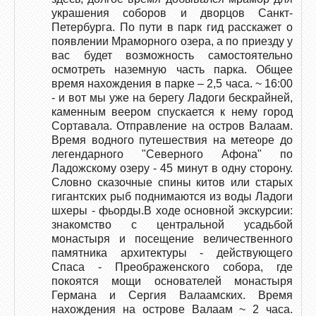
украшения соборов и дворцов Санкт-
Петербурга. По пути в парк гид расскажет о
появлении Мраморного озера, а по приезду у
вас будет возможность самостоятельно
осмотреть наземную часть парка. Общее
время нахождения в парке – 2,5 часа. ~ 16:00
- и вот мы уже на берегу Ладоги бескрайней,
каменным веером спускается к нему город
Сортавала. Отправление на остров Валаам.
Время водного путешествия на метеоре до
легендарного "Северного Афона" по
Ладожскому озеру - 45 минут в одну сторону.
Словно сказочные спины китов или старых
гигантских рыб поднимаются из воды Ладоги
шхеры - фьорды.В ходе основной экскурсии:
знакомство с центральной усадьбой
монастыря и посещение величественного
памятника архитектуры - действующего
Спаса - Преображенского собора, где
покоятся мощи основателей монастыря
Германа и Сергия Валаамских. Время
нахождения на острове Валаам ~ 2 часа.