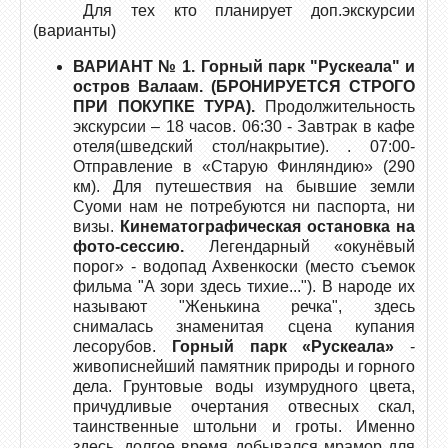
Для тех кто планирует доп.экскурсии
(варианты)
ВАРИАНТ № 1.
Горный парк "Рускеала"
и
остров Валаам.
(БРОНИРУЕТСЯ СТРОГО
ПРИ ПОКУПКЕ ТУРА).
Продолжительность
экскурсии – 18 часов. 06:30 - Завтрак в кафе
отеля(шведский стол/накрытие). . 07:00-
Отправление в «Старую Финляндию» (290
км). Для путешествия на бывшие земли
Суоми нам не потребуются ни паспорта, ни
визы.
Кинематографическая остановка на
фото-сессию.
Легендарный «окунёвый
порог» - водопад Ахвенкоски (место съемок
фильма "А зори здесь тихие..."). В народе их
называют "Женькина речка", здесь
снималась знаменитая сцена купания
лесорубов.
Горный парк «Рускеала»
-
живописнейший памятник природы и горного
дела. Грунтовые воды изумрудного цвета,
причудливые очертания отвесных скал,
таинственные штольни и гроты. Именно
здесь, долгое время добывался мрамор для