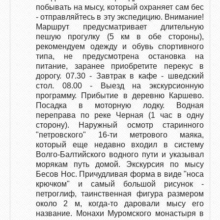
побывать на мысу, который охраняет сам бес
- отправляйтесь в эту экспедицию. Внимание!
Маршрут предусматривает длительную
пешую прогулку (5 км в обе стороны),
рекомендуем одежду и обувь спортивного
типа, не предусмотрена остановка на
питание, заранее приобретите перекус в
дорогу. 07.30 - Завтрак в кафе - шведский
стол. 08.00 - Выезд на экскурсионную
программу. Прибытие в деревню Каршево.
Посадка в моторную лодку. Водная
переправа по реке Черная (1 час в одну
сторону). Наружный осмотр старинного
"петровского" 16-ти метрового маяка,
который еще недавно входил в систему
Волго-Балтийского водного пути и указывал
морякам путь домой. Экскурсия по мысу
Бесов Нос. Причудливая форма в виде "носа
крючком" и самый большой рисунок -
петроглиф, таинственная фигура размером
около 2 м, когда-то даровали мысу его
название. Монахи Муромского монастыря в