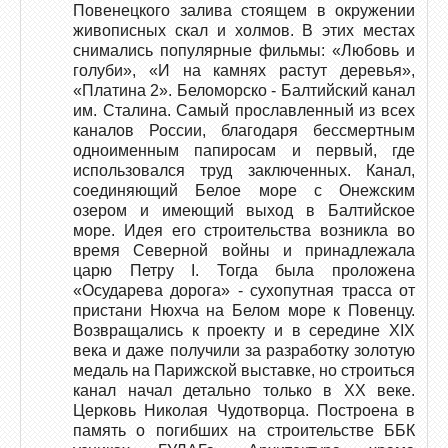
Повенецкого залива стоящем в окружении
живописных скал и холмов. В этих местах
снимались популярные фильмы: «Любовь и
голуби», «И на камнях растут деревья»,
«Платина 2». Беломорско - Балтийский канал
им. Сталина. Самый прославленный из всех
каналов России, благодаря бессмертным
одноименным папиросам и первый, где
использовался труд заключенных. Канал,
соединяющий Белое море с Онежским
озером и имеющий выход в Балтийское
море. Идея его строительства возникла во
время Северной войны и принадлежала
царю Петру І. Тогда была проложена
«Осударева дорога» - сухопутная трасса от
пристани Нюхча на Белом море к Повенцу.
Возвращались к проекту и в середине XIX
века и даже получили за разработку золотую
медаль на Парижской выставке, но строиться
канал начал детально только в XX веке.
Церковь Николая Чудотворца. Построена в
память о погибших на строительстве ББК