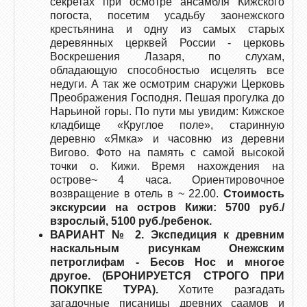
секретах при осмотре ансамбля Кижского
погоста, посетим усадьбу заонежского
крестьянина и одну из самых старых
деревянных церквей России - церковь
Воскрешения Лазаря, по слухам,
обладающую способностью исцелять все
недуги. А так же осмотрим снаружи Церковь
Преображения Господня. Пешая прогулка до
Нарьиной горы. По пути мы увидим: Кижское
кладбище «Круглое поле», старинную
деревню «Ямка» и часовню из деревни
Вигово. Фото на память с самой высокой
точки о. Кижи. Время нахождения на
острове~ 4 часа. Ориентировочное
возвращение в отель в ~ 22.00.
Стоимость
экскурсии на остров Кижи: 5700 руб./
взрослый, 5100 руб./ребенок.
ВАРИАНТ № 2.
Экспедиция к древним
наскальным рисункам Онежским
петроглифам - Бесов Нос и многое
другое. (БРОНИРУЕТСЯ СТРОГО ПРИ
ПОКУПКЕ ТУРА).
Хотите разгадать
загадочные писаницы древних саамов и