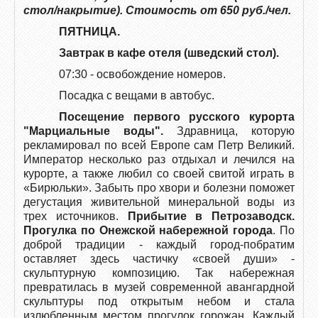
стол/накрытие). Стоимость от 650 руб./чел.
ПЯТНИЦА.
Завтрак в кафе отеля (шведский стол).
07:30 - освобождение номеров.
Посадка с вещами в автобус.
Посещение первого русского курорта
"Марциальные воды".
Здравница, которую
рекламировал по всей Европе сам Петр Великий.
Император несколько раз отдыхал и лечился на
курорте, а также любил со своей свитой играть в
«Бирюльки». Забыть про хвори и болезни поможет
дегустация живительной минеральной воды из
трех источников.
Прибытие в Петрозаводск.
Прогулка по Онежской набережной города
. По
доброй традиции - каждый город-побратим
оставляет здесь частичку «своей души» -
скульптурную композицию. Так набережная
превратилась в музей современной авангардной
скульптуры под открытым небом и стала
излюбленным местом прогулок горожан. Каждый