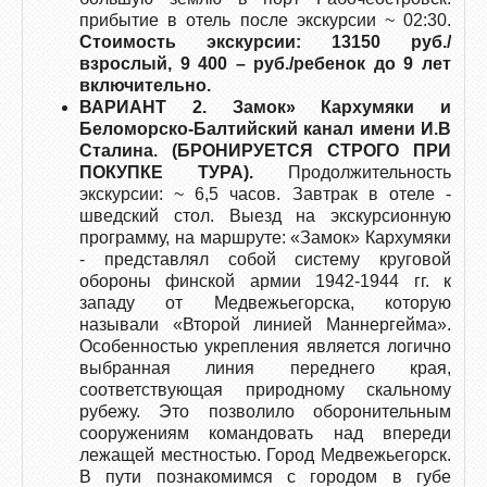
прибытие в отель после экскурсии ~ 02:30.
Стоимость экскурсии: 13150 руб./
взрослый, 9 400 – руб./ребенок до 9 лет
включительно.
ВАРИАНТ 2. Замок» Кархумяки и
Беломорско-Балтийский канал имени И.В
Сталина. (БРОНИРУЕТСЯ СТРОГО ПРИ
ПОКУПКЕ ТУРА).
Продолжительность
экскурсии: ~ 6,5 часов. Завтрак в отеле -
шведский стол. Выезд на экскурсионную
программу, на маршруте: «Замок» Кархумяки
- представлял собой систему круговой
обороны финской армии 1942-1944 гг. к
западу от Медвежьегорска, которую
называли «Второй линией Маннергейма».
Особенностью укрепления является логично
выбранная линия переднего края,
соответствующая природному скальному
рубежу. Это позволило оборонительным
сооружениям командовать над впереди
лежащей местностью. Город Медвежьегорск.
В пути познакомимся с городом в губе