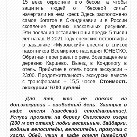
15 веке окрестили его бесом, а чтобы
защитить людей от "бесовой силы"
начертали на нём крест. Здесь расположено
самое богатое в Скандинавии и в России
скопление древних наскальных рисунков.
Эти послания оставили наши предки 5 тысяч
лет назад. В 2021 году онежские петроглифы
в заказнике «Муромский» внесли в список
памятников Всемирного наследия ЮНЕСКО.
Обратная переправа по реке. Возвращение в
деревню Каршево. Выезд в Кондопогу в
отель. Прибытие в отель после экскурсии ~
23:00. Продолжительность экскурсии вместе
с трансферами: ~ 15,5 часов.
Стоимость
экскурсии: 6700 рублей.
Для тех, кто не поехал на
доп.экскурсии - свободный день: Завтрак в
кафе отеля (шведский стол/накрытие).
Услуги проката на берегу Онежского озера
(200 м от отеля): лодки весельные, байдарки,
водные велосипеды, велосипеды, прогулки с
хаски. Обед, ужин в кафе отеля (шведский