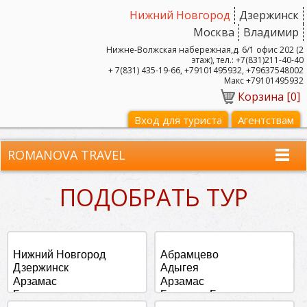
Нижний Новгород
Дзержинск
Москва
Владимир
Нижне-Волжская набережная,д. 6/1 офис 202 (2
этаж), тел.: +7(831)211-40-40
+ 7(831) 435-19-66, +79101495932, +79637548002
Макс +79101495932
Корзина [
0
]
Вход для туриста
Агентствам
ROMANOVA TRAVEL
ПОДОБРАТЬ ТУР