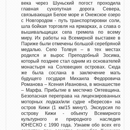
века через Шуньский погост проходила
главная сухопутная дорога Севера,
связывающая Белое море и Онежское озеро
с Новгородом - путь транспортировки соли,
шла бойкая торговля на ярмарках, а слава о
вышивальщицах села гремела по всему
миру. Их работы на Всемирной выставке в
Париже были отмечены большой серебряной
медалью. Село Толвуя – в тех местах
родился и вырос Преподобный Зосима,
который позднее стал одним из основателей
монастыря на Соловецких островах. Сюда
же была сослана в заключение мать
будущего государя Михаила Федоровича
Романова – Ксения Ивановна, в монашестве
– Марфа. Прибытие в местечко Оятевщина.
Безопасная переправа на лицензированных
моторных лодках/или судне «Вересов» на
остров Кижи (1 км/15 минут). Экскурсия по
острову Кижи - объекту Всемирного
культурного и природного наследия
ЮНЕСКО с 1990 года. Узнаем обо всех его