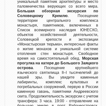
уникальный памятник архитектуры и место
паломничества верующих со всего мира.
Большая обзорная экскурсия по
Соловецкому Кремлю
. Посещение
территории центрального комплекса
монастыря, памятников, включенных в
Список всемирного наследия ЮНЕСКО,
объектов хозяйственной деятельности,
Соловецкой крепости и экспозиции
«Монастырская тюрьма», интересные факты
о житие монахов и уникальной системе
отопления стен монастыря. Свободное
время на самостоятельный обед.
Морская
прогулка на катере до Большого Заяцкого
острова
. Посещение крупнейшего
языческого святилища II–I тысячелетий до
нашей эры. Вы увидите каменные
лабиринты, комплекс культовых и
погребальных сооружений, первую в России
каменную гавань, памятники Андреевского
скита. Продолжительность экскурсии с учетом
трансфера: 3 часа. 19:00 - отправление на
большую землю в порт Рабочеостровск.