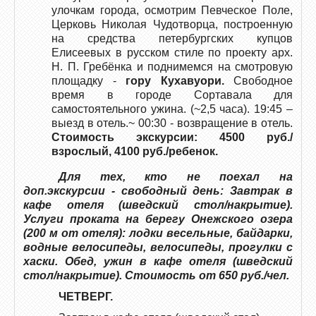
улочкам города, осмотрим Певческое Поле,
Церковь Николая Чудотворца, построенную
на средства петербургских купцов
Елисеевых в русском стиле по проекту арх.
Н. П. Гребёнка и поднимемся на смотровую
площадку -
гору Кухавуори.
Свободное
время в городе Сортавала для
самостоятельного ужина. (~2,5 часа). 19:45 –
выезд в отель.~ 00:30 - возвращение в отель.
Стоимость экскурсии: 4500 руб./
взрослый, 4100 руб./ребенок.
Для тех, кто не поехал на
доп.экскурсии - свободный день: Завтрак в
кафе отеля (шведский стол/накрытие).
Услуги проката на берегу Онежского озера
(200 м от отеля): лодки весельные, байдарки,
водные велосипеды, велосипеды, прогулки с
хаски. Обед, ужин в кафе отеля (шведский
стол/накрытие). Стоимость от 650 руб./чел.
ЧЕТВЕРГ.