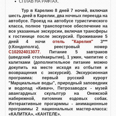
СПЛАВ НА РАФТАХ.
Тур в Карелию 8 дней 7 ночей, включая
шесть дней в Карелии, два ночных переезда на
автобусе. Проезд на автобусе туристического
класса, полное транспортное обеспечение на
все указанные экскурсии, включая трансферы
к гостинице после экскурсий. Проживание 5
дней 4 ночи
отель "Карелия"
3***
(г.Кондополга), реестровый номер
С102024013077.
Питание 5 завтраков
(шведский стол/накрытие), 1 ужин, чаепитие с
калитками (дополнительное питание можно
докупить на месте исходя из отбытия и
возвращения с экскурсий). Экскурсионная
программа: первый русский курорт
"Марциальные воды", природный заповедник
и водопад «Кивач», Петрозаводск - музей
авангардных скульптур на Онежской
набережной, питомник ездовых собак.
Интерактивные прогарммы - анимационные
программы 2 национальных мастер-класса:
«КАЛИТКА», «КАНТЕЛЕ».