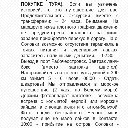
ПОКУПКЕ ТУРА).
Если вы увлечены
историей, то это путешествие для вас.
Продолжительность экскурсии вместе с
трансферами: ~ 24 часа. Внимание! На
маршруте из-за плотного графика движения
не предусмотрена остановка на ужин,
заранее приобретите перекус в дорогу. На о.
Соловки возможно отсутствие терминала в
точках питания и сувенирных лавках,
запаситесь наличными деньгами. - 02:30 –
Выезд в порт Рабочеостровск. Завтрак ланч-
бокс (вместо завтрака шв.стол).
Настраивайтесь на то, что путь длиной в 390
км займет 5 - 6 часов. 08:00 - Отдать
швартовы! Мы отправляемся в морское
путешествие (2 часа по Белому морю).
Держим фотоаппарат наготове - возможна
встреча с кольчатой нерпой или морским
зайцем, а с конца июня и с китом-белухой.
Фото среди бескрайнего Белого моря
получат еще не мало лайков в Контакте.
10:00 - прибытие на остров Соловки -