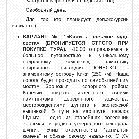
Завтрак в кафе отеля (шведский стол).
Свободный день.
Для тех кто планирует доп.экскурсии
(варианты)
ВАРИАНТ № 1«Кижи - восьмое чудо
света» (БРОНИРУЕТСЯ СТРОГО ПРИ
ПОКУПКЕ ТУРА).
~10:00 отправляемся в
большое путешествие к уникальному
природному комплексу, памятнику
природного наследия ЮНЕСКО -
знаменитому острову Кижи (250 км). Наша
дорога будет проходить по самобытнейшим
местам Заонежья - северного района
Карелии, широко известного своими
памятниками деревянного зодчества,
месторождениями шунгита и заонежской
вышивкой. В пути на маршруте: поселок
Шуньга - одно из старейших поселений
Заонежья и родина углеродного минерала
шунгит. Этим окрестностям "аспидный
камень" и обязан своему названию. С XV