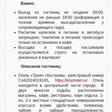
Важно:
Выезд из гостиниц не позднее 09:00,
заселение не раньше 18:00 (информация о
точном времени выезда/заселении у
сопровождающего гида).
Распитие напитков и питание в автобусе
запрещено. Чаепитие и питание происходит
только на остановках в кафе.
Высадка и посадка пассажиров
осуществляется строго на остановках
указанных в ваучерах!
Описание гостиниц:
Отель «Троя» г.Кострома - реестровый номер
С442024019245
,
https://troyhotel.ru/
Отель
находится в центральной части города. В
двух минутах ходьбы расположены
магазины, кафе, рестораны, парк отдыха. 1-
но, 2-х местные стандартные номераэконом
классасо всеми удобствами, телевизор,
чайник и чайные принадлежности,