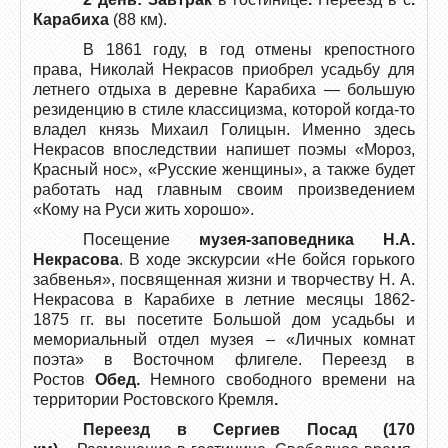
Карабиха
(88 км).
В 1861 году, в год отмены крепостного
права, Николай Некрасов приобрел усадьбу для
летнего отдыха в деревне Карабиха — большую
резиденцию в стиле классицизма, которой когда-то
владел князь Михаил Голицын. Именно здесь
Некрасов впоследствии напишет поэмы «Мороз,
Красный нос», «Русские женщины», а также будет
работать над главным своим произведением
«Кому на Руси жить хорошо».
Посещение
музея-заповедника Н.А.
Некрасова
. В ходе экскурсии «Не бойся горького
забвенья», посвященная жизни и творчеству Н. А.
Некрасова в Карабихе в летние месяцы 1862-
1875 гг. вы посетите Большой дом усадьбы и
мемориальный отдел музея – «Личных комнат
поэта» в Восточном флигеле. Переезд в
Ростов
Обед.
Немного свободного времени на
территории Ростовского Кремля
.
Переезд в Сергиев Посад (170