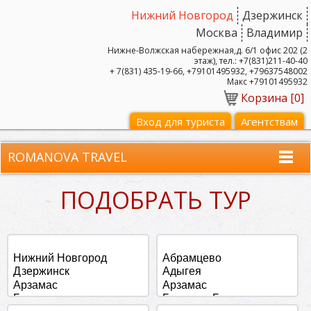
Нижний Новгород
Дзержинск
Москва
Владимир
Нижне-Волжская набережная,д. 6/1 офис 202 (2
этаж), тел.: +7(831)211-40-40
+ 7(831) 435-19-66, +79101495932, +79637548002
Макс +79101495932
Корзина [
0
]
Вход для туриста
Агентствам
ROMANOVA TRAVEL
ПОДОБРАТЬ ТУР