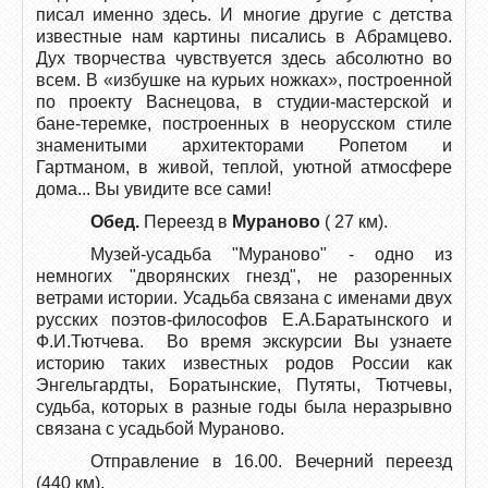
писал именно здесь. И многие другие с детства
известные нам картины писались в Абрамцево.
Дух творчества чувствуется здесь абсолютно во
всем. В «избушке на курьих ножках», построенной
по проекту Васнецова, в студии-мастерской и
бане-теремке, построенных в неорусском стиле
знаменитыми архитекторами Ропетом и
Гартманом, в живой, теплой, уютной атмосфере
дома... Вы увидите все сами!
Обед.
Переезд в
Мураново
( 27 км).
Музей-усадьба "Мураново" - одно из
немногих "дворянских гнезд", не разоренных
ветрами истории. Усадьба связана с именами двух
русских поэтов-философов Е.А.Баратынского и
Ф.И.Тютчева. Во время экскурсии Вы узнаете
историю таких известных родов России как
Энгельгардты, Боратынские, Путяты, Тютчевы,
судьба, которых в разные годы была неразрывно
связана с усадьбой Мураново.
Отправление в 16.00. Вечерний переезд
(440 км).