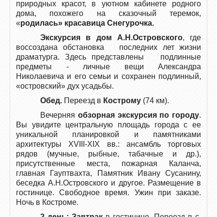
природных красот, в уютном кабинете родного
дома, похожего на сказочный теремок,
«
родилась» красавица Снегурочка.
Экскурсия в дом А.Н.Островского
, где
воссоздана обстановка последних лет жизни
драматурга. Здесь представлены подлинные
предметы - личные вещи Александра
Николаевича и его семьи и сохранен подлинный,
«островский» дух усадьбы.
Обед.
Переезд в
Кострому
(74 км).
Вечерняя
обзорная экскурсия по городу
.
Вы увидите центральную площадь города с ее
уникальной планировкой и памятниками
архитектуры XVIII-XIX вв.: ансамбль торговых
рядов (мучные, рыбные, табачные и др.),
присутственные места, пожарная Каланча,
главная Гауптвахта, Памятник Ивану Сусанину,
беседка А.Н.Островского и другое. Размещение в
гостинице. Свободное время. Ужин при заказе.
Ночь в Костроме.
2 день: Завтрак
в гостинице
.
Переезд в с
.