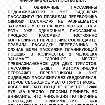
ИНФОРМАЦИЯ ДЛЯ ПОКУПАТЕЛЯ :
1. ОДИНОЧНЫЕ ПАССАЖИРЫ
ПОДСАЖИВАЮТСЯ К УЖЕ СИДЯЩЕМУ
ПАССАЖИРУ! ПО ПРАВИЛАМ ПЕРЕВОЗЧИКА
ОДНОМУ ПАССАЖИРУ НЕ РАЗРЕШАЕТСЯ
ЗАНИМАТЬ МЕСТО НА ДВУХ МЕСТАХ, ЕСЛИ
ЕСТЬ УЖЕ ОДИНОЧНЫЕ ПАССАЖИРЫ.
ПРОЦЕСС РАССАДКИ ПОСТОЯННО
КОНТРОЛИРУЕТ ПЕРЕВОЗЧИК. СОБЛЮДАЙТЕ
ПРАВИЛА РАССАДКИ ПЕРЕВОЗЧИКА. В
СЛУЧАЕ ЕСЛИ ПАССАЖИР ПЛАНИРУЮЩИЙ
ПОЕЗДКУ В КОЛИЧЕСТВЕ 1 ЧЕЛОВЕКА
ЗАНИМАЕТ "ДВОЙНОЕ МЕСТО"
ПРЕДНАЗНАЧЕННОЕ ДЛЯ ДВУХ ТУРИСТОВ,
ПАССАЖИР БУДЕТ АВТОМАТИЧЕСКИ
ПЕРЕСАЖЕН ПЕРЕВОЗЧИКОМ К УЖЕ
СИДЯЩЕМУ ПАССАЖИРУ БЕЗ УВЕДОМЛЕНИЯ.
ВТОРОЕ СВОБОДНОЕ МЕСТО ТУРИСТ МОЖЕТ
ДОБРОНИРОВАТЬ ПО ЦЕНЕ НЕ МЕНЕЕ 12000
РУБ. /ЗА КРЕСЛО. ПРОСИМ ПРИНЯТЬ ВО
ВНИМАНИЕ, ЧТО АННУЛЯЦИЯ ПО ПРИЧИНЕ
ПЕРЕСАДКИ ПРИНИМАЕТСЯ КАК