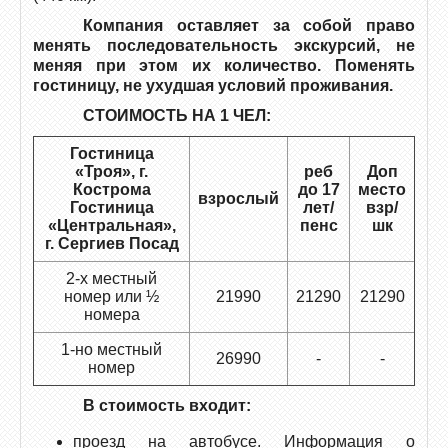
Компания оставляет за собой право
менять последовательность экскурсий, не
меняя при этом их количество.
Поменять
гостиницу, не ухудшая условий проживания.
СТОИМОСТЬ НА 1 ЧЕЛ:
Гостиница
«Троя», г.
реб
Доп
Кострома
до 17
место
взрослый
Гостиница
лет/
взр/
«Центральная»,
пенс
шк
г. Сергиев Посад
2-х местный
номер или ½
21990
21290
21290
номера
1-но местный
26990
-
-
номер
В стоимость входит:
проезд на автобусе. Информация о