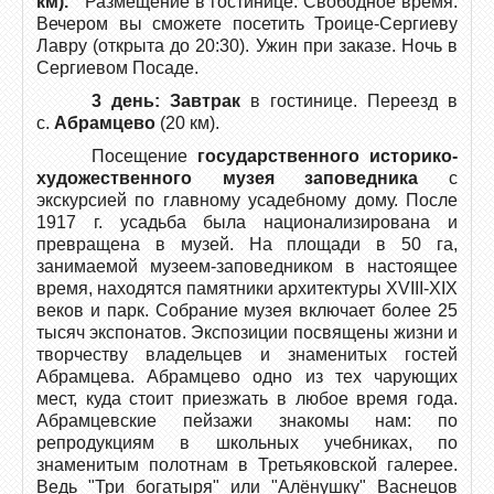
км).
Размещение в гостинице. Свободное время.
Вечером вы сможете посетить Троице-Сергиеву
Лавру (открыта до 20:30). Ужин при заказе. Ночь в
Сергиевом Посаде.
3 день: Завтрак
в гостинице. Переезд в
с.
Абрамцево
(20 км).
Посещение
государственного историко-
художественного музея заповедника
с
экскурсией по главному усадебному дому. После
1917 г. усадьба была национализирована и
превращена в музей. На площади в 50 га,
занимаемой музеем-заповедником в настоящее
время, находятся памятники архитектуры XVIII-XIX
веков и парк. Собрание музея включает более 25
тысяч экспонатов. Экспозиции посвящены жизни и
творчеству владельцев и знаменитых гостей
Абрамцева. Абрамцево одно из тех чарующих
мест, куда стоит приезжать в любое время года.
Абрамцевские пейзажи знакомы нам: по
репродукциям в школьных учебниках, по
знаменитым полотнам в Третьяковской галерее.
Ведь "Три богатыря" или "Алёнушку" Васнецов