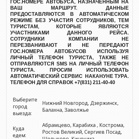
ГОС.НОМЕРЕ АВТОБУСА, НАЗНАЧЕННЫМ НА
ВАШ МАРШРУТ. ДАННЫЕ
ПРЕДОСТАВЛЯЮТСЯ В АВТОМАТИЧЕСКОМ
РЕЖИМЕ БЕЗ УЧАСТИЯ СОТРУДНИКОВ, ТЕМ
ТУРИСТАМ, КОТОРЫЕ ЯВЛЯЮТСЯ
УЧАСТНИКАМИ ДАННОГО РЕЙСА.
СОТРУДНИКИ КОМПАНИИ НЕ
ПЕРЕЗВАНИВАЮТ И НЕ ПЕРЕДАЮТ
ГОС.НОМЕРА АВТОБУСОВ ИСПОЛЬЗУЯ
ЛИЧНЫЙ ТЕЛЕФОН ТУРИСТА, ТАКЖЕ НЕ
ОТПРАВЛЯЮТСЯ SMS НА ЛИЧНЫЙ ТЕЛЕФОН
ТУРИСТА. ПРОСИМ ИСПОЛЬЗОВАТЬ
АВТОМАТИЧЕСКИЙ СЕРВИС НАКАНУНЕ ТУРА.
ТЕЛЕФОН ДЛЯ СПРАВОК +7(831) 211-40-40
Выберите
Нижний Новгород, Дзержинск,
город
Балахна, Заволжье
выезда:
Абрамцево, Карабиха , Кострома,
Куда
Ростов Великий, Сергиев Посад,
едем:
Щелыково, Кинешма