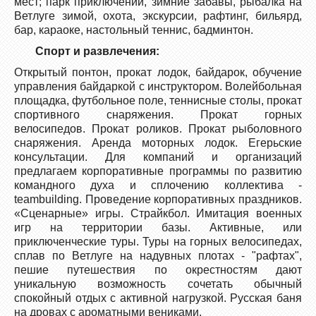
мест; парк приключений, зимние забавы, рыбалка на
Ветлуге зимой, охота, экскурсии, рафтинг, бильярд,
бар, караоке, настольный теннис, бадминтон.
Спорт и развлечения:
Открытый понтон, прокат лодок, байдарок, обучение
управления байдаркой с инструктором. Волейбольная
площадка, футбольное поле, теннисные столы, прокат
спортивного снаряжения. Прокат горных
велосипедов. Прокат роликов. Прокат рыболовного
снаряжения. Аренда моторных лодок. Егерьские
консультации. Для компаний и организаций
предлагаем корпоративные программы по развитию
командного духа и сплочению коллектива -
teambuilding. Проведение корпоративных праздников.
«Сценарные» игры. Страйкбол. Имитация военных
игр на территории базы. Активные, или
приключенческие туры. Туры на горных велосипедах,
сплав по Ветлуге на надувных плотах - "рафтах",
пешие путешествия по окрестностям дают
уникальную возможность сочетать обычный
спокойный отдых с активной нагрузкой. Русская баня
на дровах с ароматными вениками.