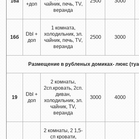
16а
2500
3000
+доп
чайник, печь, TV,
веранда
1 комната,
Dbl +
холодильник, эл.
16б
2500
3000
доп
чайник, печь, TV,
веранда
Размещение в рубленых домиках- люкс (туал
2 комнаты,
2сп.кровать, 2сп.
Dbl +
диван,
19
3000
4000
доп
холодильник, эл.
чайник, TV,
веранда
2 комнаты, 2 1,5-
сп кровати,