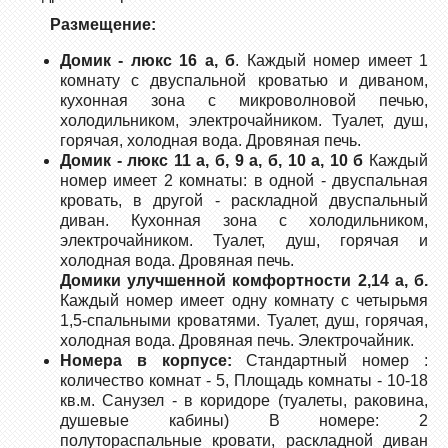
Размещение:
Домик - люкс 16 а, б
. Каждый номер имеет 1
комнату с двуспальной кроватью и диваном,
кухонная зона с микроволновой печью,
холодильником, электрочайником. Туалет, душ,
горячая, холодная вода. Дровяная печь.
Домик - люкс 11 а, б, 9 а, б, 10 а, 10 б
Каждый
номер имеет 2 комнаты: в одной - двуспальная
кровать, в другой - раскладной двуспальный
диван. Кухонная зона с холодильником,
электрочайником. Туалет, душ, горячая и
холодная вода. Дровяная печь.
Домики улучшенной комфортности 2,14 а, б.
Каждый номер имеет одну комнату с четырьмя
1,5-спальными кроватями. Туалет, душ, горячая,
холодная вода. Дровяная печь. Электрочайник.
Номера в корпусе:
Стандартный номер :
количество комнат - 5, Площадь комнаты - 10-18
кв.м. Санузел - в коридоре (туалеты, раковина,
душевые кабины) В номере: 2
полутораспальные кровати, раскладной диван