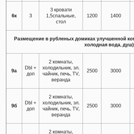
3 кровати
6к
3
1,5спальные,
1200
1400
стол
Размещение в рубленых домиках улучшенной ком
холодная вода, душ)
2 комнаты,
Dbl +
холодильник, эл.
9a
2500
3000
доп
чайник, печь, TV,
веранда
2 комнаты,
Dbl +
холодильник, эл.
9б
2500
3000
доп
чайник, печь, TV,
веранда
2 комнаты,