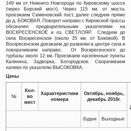
149 км от Нижнего Новгорода по Кировскому шоссе
(через Борский мост). Через 115 км. от моста,
проезжаем Семеновский пост, далее следуем прямо
до д. БОКОВАЯ. Поворот направо с Кировской трассы
обозначен предварительными указателями на
ВОСКРЕСЕНСКОЕ и оз. СВЕТЛОЯР. Следуем до
села Воскресенское (около 35 км. от Боковой). В
Воскресенском доезжаем до развилки в центре села и
поворачиваем направо. От Воскресенского до
турбазы около 12 км. Проезжаем населенные пункты
Калиниха, Задворка, Богородское. Сворачиваем
налево по указателю ВЫСОКОВКА.
Цены
Кол-
Характеристики
Октябрь, ноябрь,
№
во
номера
декабрь 2016г.
мест
Будни
Выходные