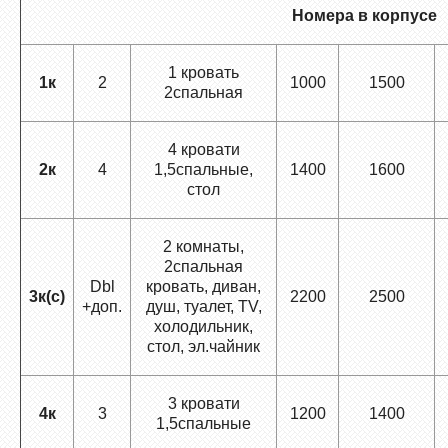
Номера в корпусе
1 кровать
1к
2
1000
1500
2спальная
4 кровати
2к
4
1,5спальные,
1400
1600
стол
2 комнаты,
2спальная
Dbl
кровать, диван,
3к(с)
2200
2500
+доп.
душ, туалет, ТV,
холодильник,
стол, эл.чайник
3 кровати
4к
3
1200
1400
1,5спальные