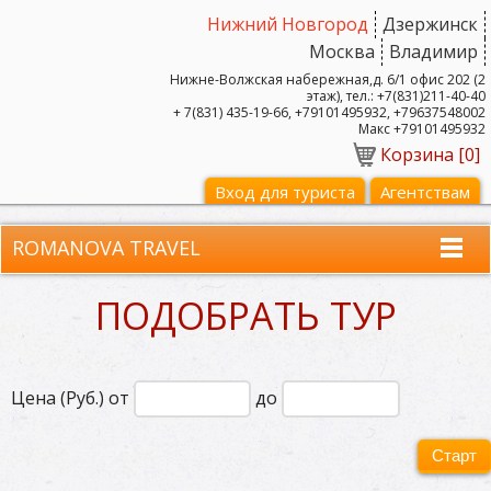
Нижний Новгород
Дзержинск
Москва
Владимир
Нижне-Волжская набережная,д. 6/1 офис 202 (2
этаж), тел.: +7(831)211-40-40
+ 7(831) 435-19-66, +79101495932, +79637548002
Макс +79101495932
Корзина [
0
]
Вход для туриста
Агентствам
ROMANOVA TRAVEL
ПОДОБРАТЬ ТУР
Цена (Руб.) от
до
Старт