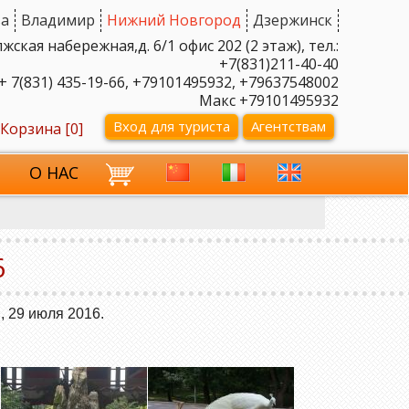
а
Владимир
Нижний Новгород
Дзержинск
ская набережная,д. 6/1 офис 202 (2 этаж), тел.:
+7(831)211-40-40
+ 7(831) 435-19-66, +79101495932, +79637548002
Макс +79101495932
Вход для туриста
Агентствам
Корзина [
0
]
И
О НАС
6
 29 июля 2016.