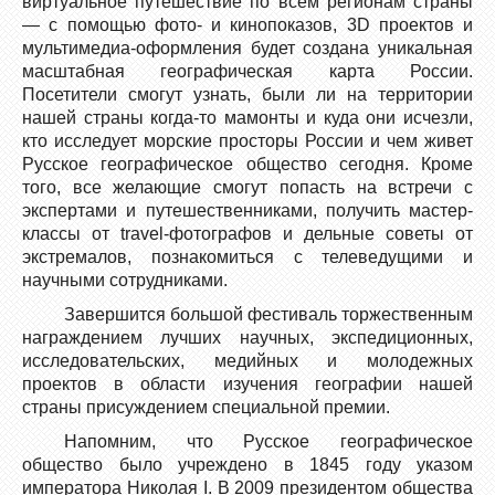
виртуальное путешествие по всем регионам страны
— с помощью фото- и кинопоказов, 3D проектов и
мультимедиа-оформления будет создана уникальная
масштабная географическая карта России.
Посетители смогут узнать, были ли на территории
нашей страны когда-то мамонты и куда они исчезли,
кто исследует морские просторы России и чем живет
Русское географическое общество сегодня. Кроме
того, все желающие смогут попасть на встречи с
экспертами и путешественниками, получить мастер-
классы от travel-фотографов и дельные советы от
экстремалов, познакомиться с телеведущими и
научными сотрудниками.
Завершится большой фестиваль торжественным
награждением лучших научных, экспедиционных,
исследовательских, медийных и молодежных
проектов в области изучения географии нашей
страны присуждением специальной премии.
Напомним, что Русское географическое
общество было учреждено в 1845 году указом
императора Николая I. В 2009 президентом общества