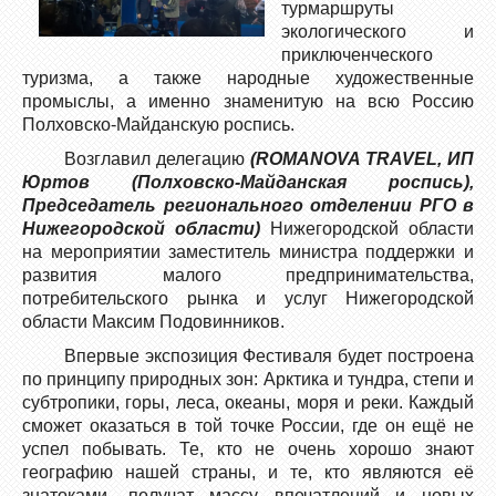
турмаршруты
экологического и
приключенческого
туризма, а также народные художественные
промыслы, а именно знаменитую на всю Россию
Полховско-Майданскую роспись.
Возглавил делегацию
(ROMANOVA TRAVEL, ИП
Юртов (Полховско-Майданская роспись),
Председатель регионального отделении РГО в
Нижегородской области)
Нижегородской области
на мероприятии заместитель министра поддержки и
развития малого предпринимательства,
потребительского рынка и услуг Нижегородской
области Максим Подовинников.
Впервые экспозиция Фестиваля будет построена
по принципу природных зон: Арктика и тундра, степи и
субтропики, горы, леса, океаны, моря и реки. Каждый
сможет оказаться в той точке России, где он ещё не
успел побывать. Те, кто не очень хорошо знают
географию нашей страны, и те, кто являются её
знатоками, получат массу впечатлений и новых