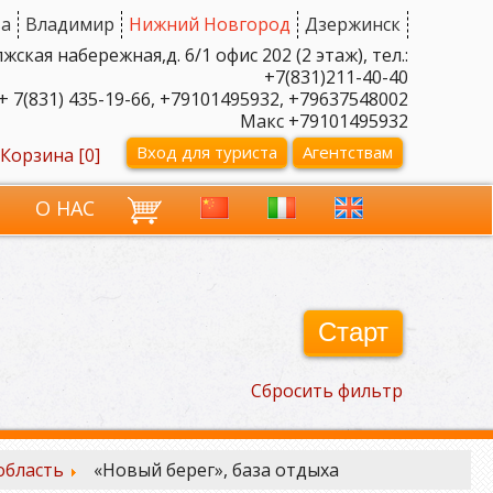
а
Владимир
Нижний Новгород
Дзержинск
ская набережная,д. 6/1 офис 202 (2 этаж), тел.:
+7(831)211-40-40
+ 7(831) 435-19-66, +79101495932, +79637548002
Макс +79101495932
Вход для туриста
Агентствам
Корзина [
0
]
И
О НАС
Старт
Сбросить фильтр
область
«Новый берег», база отдыха