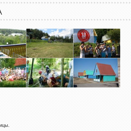
А
ицы.