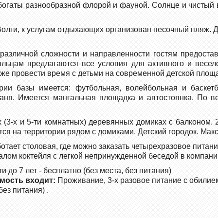
гаты разнообразной флорой и фауной. Солнце и чистый в
 Волги, к услугам отдыхающих организован песочный пляж. 
 различной сложности и направленности гостям предоста
льцам предлагаются все условия для активного и весел
 же провести время с детьми на современной детской площ
ии базы имеется: футбольная, волейбольная и баскетбо
 баня. Имеется мангальная площадка и автостоянка. По в
3-х и 5-ти комнатных) деревянных домиках с балконом. 2-
ятся на территории рядом с домиками. Детский городок. Мак
отает столовая, где можно заказать четырехразовое питан
калом коктейля с легкой непринужденной беседой в компани
ти до 7 лет - бесплатно (без места, без питания)
мость входит:
Проживание, 3-х разовое питание с обилие
без питания) .