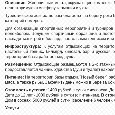
Описание:
Живописные места, окружающие комплекс, бо
неповторимую атмосферу гармонии и уюта.
Туристическое хозяйство располагается на берегу реки
категорий номеров.
Для организации спортивных мероприятий и турниров
волейболом. Ведущим спортивный образ жизни постоя
насладиться игрой в бильярд, настольным теннисом или
Инфраструктура:
К услугам отдыхающих на территор
настольный теннис, бильярд, кинозал, бар и русская
территории базы работает медпункт.
Размещение:
Отдыхающие размещаются в 2-х этажных (
предоставляется чайник. Удобства (душ и туалет) наход
Питание:
На территории базы отдыха "Новый берег" раб
мяса, а также рыбы. Закончить день можно в баре за бо
Стоимость путевки:
1400 рублей в сутки с человека. Де
Дети до 12 лет - 1000 рублей в сутки (с питанием).
В стои
Дом в соснах: 5000 рублей в сутки (заселение 6 человек, 
Услуги