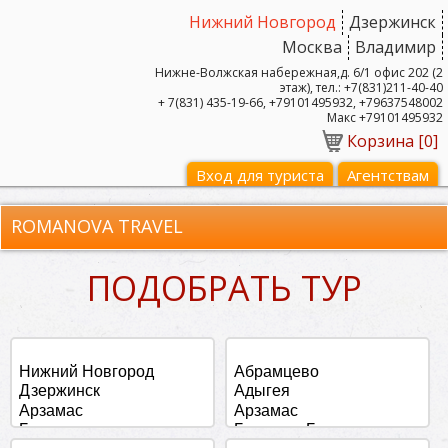
Нижний Новгород
Дзержинск
Москва
Владимир
Нижне-Волжская набережная,д. 6/1 офис 202 (2
этаж), тел.: +7(831)211-40-40
+ 7(831) 435-19-66, +79101495932, +79637548002
Макс +79101495932
Корзина [
0
]
Вход для туриста
Агентствам
ROMANOVA TRAVEL
ПОДОБРАТЬ ТУР