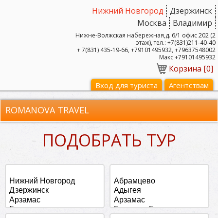
Нижний Новгород
Дзержинск
Москва
Владимир
Нижне-Волжская набережная,д. 6/1 офис 202 (2
этаж), тел.: +7(831)211-40-40
+ 7(831) 435-19-66, +79101495932, +79637548002
Макс +79101495932
Корзина [
0
]
Вход для туриста
Агентствам
ROMANOVA TRAVEL
ПОДОБРАТЬ ТУР