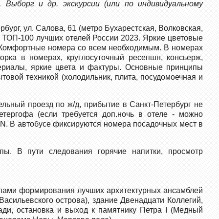
, Выборг и др. экскурсии (или по индивидуальному
бург, ул. Салова, 61 (метро Бухарестская, Волковская,
. ТОП-100 лучших отелей России 2023. Яркие цветовые
а. Комфортные номера со всем необходимым. В номерах
орка в номерах, круглосуточный ресепшн, консьерж,
ериалы, яркие цвета и фактуры. Основные принципы
товой техникой (холодильник, плита, посудомоечная и
ельный проезд по ж/д, прибытие в Санкт-Петербург не
етергофа (если требуется доп.ночь в отеле - можно
INN. В автобусе фиксируются номера посадочных мест в
пы. В пути следования горячие напитки, просмотр
тапами формирования лучших архитектурных ансамблей
Васильевского острова), здание Двенадцати Коллегий,
ди, остановка и выход к памятнику Петра I (Медный