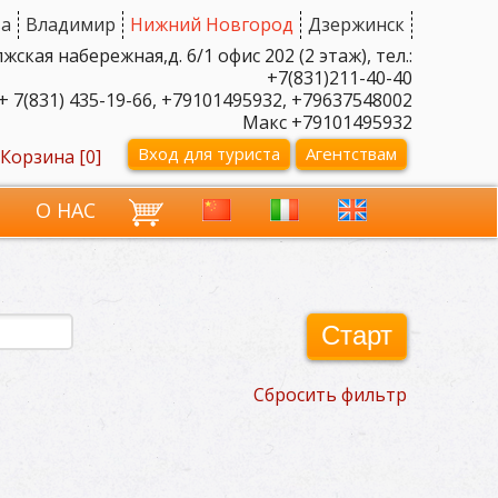
а
Владимир
Нижний Новгород
Дзержинск
ская набережная,д. 6/1 офис 202 (2 этаж), тел.:
+7(831)211-40-40
+ 7(831) 435-19-66, +79101495932, +79637548002
Макс +79101495932
Вход для туриста
Агентствам
Корзина [
0
]
И
О НАС
Старт
Сбросить фильтр