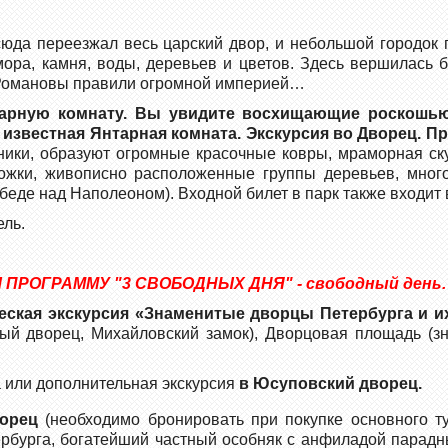
юда переезжал весь царский двор, и небольшой городок 
ра, камня, воды, деревьев и цветов. Здесь вершилась б
 Романовы правили огромной империей…
нтарную комнату. Вы увидите восхищающие роскошь
известная Янтарная комната. Экскурсия во Дворец.
Пр
ники, образуют огромные красочные ковры, мраморная ску
ожки, живописно расположенные группы деревьев, много
еде над Наполеоном). Входной билет в парк также входит в
ель.
Л ПРОГРАММУ "3 СВОБОДНЫХ ДНЯ"
- свободный день.
еская экскурсия «Знаменитые дворцы Петербурга и 
й дворец, Михайловский замок), Дворцовая площадь (з
 или дополнительная экскурсия
в Юсуповский дворец.
ворец
(необходимо бронировать при покупке основного т
ербурга, богатейший частный особняк с анфиладой парад