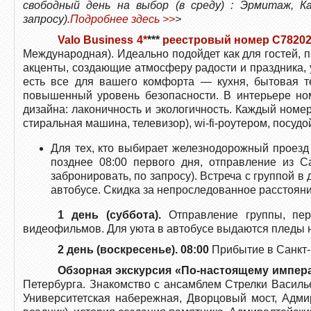
свободный день на выбор (в среду) : Эрмитаж, Ка
запросу).
Подробнее здесь >>
>
Valo Business 4*
***
реестровый номер C78202
Международная). Идеально подойдет как для гостей, 
акценты, создающие атмосферу радости и праздника, 
есть все для вашего комфорта — кухня, бытовая те
повышенный уровень безопасности. В интерьере но
дизайна: лаконичность и экологичность. Каждый номе
стиральная машина, телевизор), wi-fi-роутером, посуд
Для тех, кто выбирает железнодорожный проезд 
позднее 08:00 первого дня, отправление из С
забронировать, по запросу). Встреча с группой 
автобусе. Скидка за непроследованное расстояни
1 день (суббота).
Отправление группы, пер
видеофильмов. Для уюта в автобусе выдаются пледы н
2 день (воскресенье). 08:00
Прибытие в Санкт-
Обзорная экскурсия «По-настоящему импе
Петербурга. Знакомство с ансамблем Стрелки Василье
Университетская набережная, Дворцовый мост, Адми