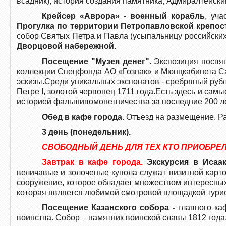
всадник), история создания памятника, Адмиралтейск
Крейсер «Аврора» - военный корабль
, уч
Прогулка по территории Петропавловской крепос
собор Святых Петра и Павла (усыпальницу российских
Дворцовой набережной.
Посещение "Музея денег".
Экспозиция посвящ
коллекции Спецфонда АО «Гознак» и Мюнцкабинета Са
эскизы.Среди уникальных экспонатов - сребряный руб
Петре I, золотой червонец 1711 года.Есть здесь и сам
историей фальшивомонетничества за последние 200 лет
Обед в кафе города.
Отъезд на размещение. Ра
3 день (понедельник).
СВОБОДНЫЙ ДЕНЬ ДЛЯ ТЕХ КТО ПРИОБРЕЛ 
Завтрак в кафе города.
Экскурсия в Исаак
величавые и золоченые купола служат визитной карт
сооружение, которое обладает множеством интересных 
которая является любимой смотровой площадкой турис
Посещение Казанского собора -
главного ка
воинства. Собор – памятник воинской славы 1812 года,