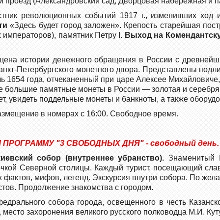
ий проезд (Александровский сад, Дворцовая набережная и 
астник революционных событий 1917 г., изменивших ход 
ти
«Здесь будет город заложен». Крепость старейшая постро
 императоров), памятник Петру I.
Выход на Комендантску
ена истории денежного обращения в России с древнейши
нкт-Петербургского монетного двора. Представлены подл
ль 1654 года, отчеканенный при царе Алексее Михайловиче
ые большие памятные монеты в России — золотая и серебрян
, увидеть поддельные монеты и банкноты, а также оборудо
змещение в номерах с 16:00. Свободное время.
ПРОГРАММУ "3 СВОБОДНЫХ ДНЯ" - свободный день.
иевский собор (внутреннее убранство).
Знаменитый И
очкой Северной столицы. Каждый турист, посещающий слав
фактов, мифов, легенд. Экскурсия внутри собора. По желан
тов. Продолжение знакомства с городом.
федрального собора города, освещенного в честь Казанс
 место захоронения великого русского полководца М.И. Кут