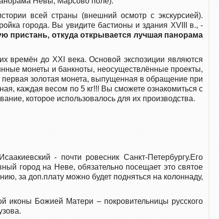
панорама Невы, Марсово поле).
истории всей страны (внешний осмотр с экскурсией).
йка города. Вы увидите бастионы и здания XVIII в., -
ю пристань, откуда открывается лучшая панорама
х времён до XXI века. Основой экспозиции являются
инные монеты и банкноты, неосуществлённые проекты,
, первая золотая монета, выпущенная в обращение при
ая, каждая весом по 5 кг!!! Вы сможете ознакомиться с
вание, которое использовалось для их производства.
саакиевский - почти ровесник Санкт-Петербургу.Его
ный город на Неве, обязательно посещает это святое
ию, за доп.плату можно будет подняться на колоннаду,
кой иконы Божией Матери – покровительницы русского
узова.