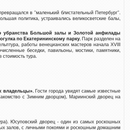
превращался в "маленький блистательный Петербург".
ольшая политика, устраивались великосветские балы,
ю убранства Большой залы и Золотой анфилады
огулка по Екатерининскому парку.
Парк разделен на
льптура, работы венецианских мастеров начала XVIII
численные беседки, павильоны, мостики, памятники,
 стоимость тура.
их владельцы».
Гости города увидят самые известные
накомство с Зимним дворцом), Мариинский дворец на
ура). Юсуповский дворец - один из самых роскошных
ных залов, с личными покоями и роскошным домашним