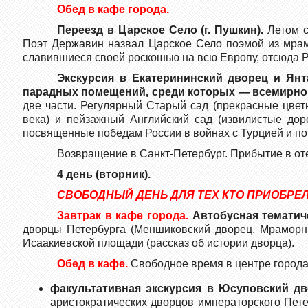
Обед в кафе города.
Переезд в Царское Село (г. Пушкин).
Летом с
Поэт Державин назвал Царское Село поэмой из мрамо
славившиеся своей роскошью на всю Европу, отсюда
Экскурсия в Екатерининский дворец и Я
парадных помещений, среди которых — всемирно 
две части. Регулярный Старый сад (прекрасные цвет
века) и пейзажный Английский сад (извилистые дор
посвященные победам России в войнах с Турцией и поб
Возвращение в Санкт-Петербург. Прибытие в от
4 день (вторник).
СВОБОДНЫЙ ДЕНЬ ДЛЯ ТЕХ КТО ПРИОБРЕ
Завтрак в кафе города.
Автобусная тематич
дворцы Петербурга (Меншиковский дворец, Мраморны
Исаакиевской площади (рассказ об истории дворца).
Обед в кафе.
Свободное время в центре города
факультативная экскурсия в Юсуповский д
аристократических дворцов императорского Пет