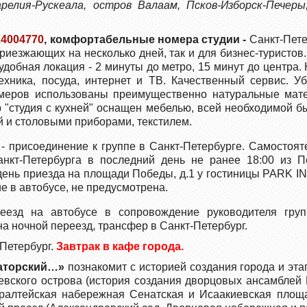
релия-Рускеала, остров Валаам, Псков-Изборск-Печеры
4004770
, комфортабельные номера студии -
Санкт-Петер
приезжающих на несколько дней, так и для бизнес-туристов
удобная локация - 2 минуты до метро, 15 минут до центр
хника, посуда, интернет и ТВ. Качественный сервис. Уб
меров использованы преимущественно натуральные мат
р "студия с кухней" оснащен мебелью, всей необходимой бы
ой и столовыми приборами, текстилем.
- присоединение к группе в Санкт-Петербурге. Самостоят
анкт-Петербурга в последний день не ранее 18:00 из П
в день приезда на площади Победы, д.1 у гостиницы PARK 
е в автобусе, не предусмотрена.
еезд на автобусе в сопровождение руководителя груп
а ночной переезд, трансфер в Санкт-Петербург.
Петербург.
Завтрак в кафе города.
раторский…»
познакомит с историей создания города и э
вского острова (история создания дворцовых ансамблей 
ралтейская набережная Сенатская и Исаакиевская площа