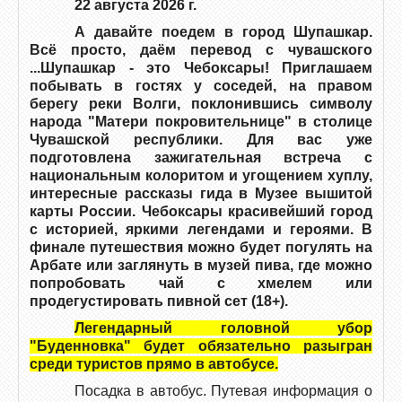
22 августа 2026 г.
А давайте поедем в город Шупашкар.
Всё просто, даём перевод с чувашского
...Шупашкар - это Чебоксары! Приглашаем
побывать в гостях у соседей, на правом
берегу реки Волги, поклонившись символу
народа "Матери покровительнице" в столице
Чувашской республики. Для вас уже
подготовлена зажигательная встреча с
национальным колоритом и угощением хуплу,
интересные рассказы гида в Музее вышитой
карты России. Чебоксары красивейший город
с историей, яркими легендами и героями. В
финале путешествия можно будет погулять на
Арбате или заглянуть в музей пива, где можно
попробовать чай с хмелем или
продегустировать пивной сет (18+).
Легендарный головной убор
"Буденновка" будет обязательно разыгран
среди туристов прямо в автобусе.
Посадка в автобус. Путевая информация о