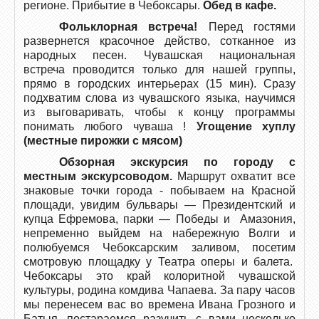
регионе. Прибытие в Чебоксары.
Обед в кафе.
Фольклорная встреча!
Перед гостями
развернется красочное действо, сотканное из
народных песен. Чувашская национальная
встреча проводится только для нашей группы,
прямо в городских интерьерах (15 мин). Сразу
подхватим слова из чувашского языка, научимся
из выговаривать, чтобы к концу программы
понимать любого чуваша !
Угощение хуплу
(местные пирожки с мясом)
Обзорная экскурсия по городу с
местным экскурсоводом.
Маршрут охватит все
знаковые точки города - побываем на Красной
площади, увидим бульвары — Президентский и
купца Ефремова, парки — Победы и Амазония,
непременно выйдем на набережную Волги и
полюбуемся Чебоксарским заливом, посетим
смотровую площадку у Театра оперы и балета.
Чебоксары это край колоритной чувашской
культуры, родина комдива Чапаева. За пару часов
мы перенесем вас во времена Ивана Грозного и
Батыя, постараемся разучить с вами несколько