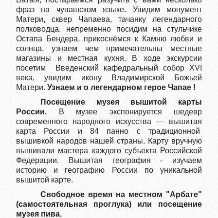
фраз на чувашском языке. Увидим монумент
Матери, сквер Чапаева, тачанку легендарного
полководца, непременно посидим на стульчике
Остапа Бендера, прикоснёмся к Камню любви и
солнца, узнаем чем примечательны местные
магазины и местная кухня. В ходе экскурсии
посетим Введенский кафедральный собор XVI
века, увидим икону Владимирской Божьей
Матери.
Узнаем и о легендарном герое Чапае !
Посещение музея вышитой карты
России.
В музее экспонируется шедевр
современного народного искусства — вышитая
карта России и 84 панно с традиционной
вышивкой народов нашей страны. Карту вручную
вышивали мастера каждого субъекта Российской
Федерации. Вышитая география - изучаем
историю и географию России по уникальной
вышитой карте.
Свободное время на местном "Арбате"
(самостоятельная проглука) или посещение
музея пива.