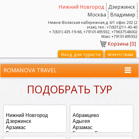
Нижний Новгород
Дзержинск
Москва
Владимир
Нижне-Волжская набережная,д. 6/1 офис 202 (2
этаж), тел.: +7(831)211-40-40
+ 7(831) 435-19-66, +79101495932, +79637548002
Макс +79101495932
Корзина [
0
]
Вход для туриста
Агентствам
ROMANOVA TRAVEL
ПОДОБРАТЬ ТУР