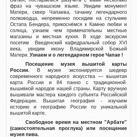
фраз на чувашском языке. Увидим монумент
Матери, сквер Чапаева, тачанку легендарного
полководца, непременно посидим на стульчике
Остапа Бендера, прикоснёмся к Камню любви и
солнца, узнаем чем примечательны местные
магазины и местная кухня. В ходе экскурсии
посетим Введенский кафедральный собор XVI
века, увидим икону Владимирской Божьей
Матери.
Узнаем и о легендарном герое Чапае !
Посещение музея вышитой карты
России.
В музее экспонируется шедевр
современного народного искусства — вышитая
карта России и 84 панно с традиционной
вышивкой народов нашей страны. Карту вручную
вышивали мастера каждого субъекта Российской
Федерации. Вышитая география - изучаем
историю и географию России по уникальной
вышитой карте.
Свободное время на местном "Арбате"
(самостоятельная проглука) или посещение
музея пива.