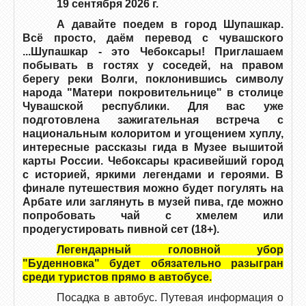
19 сентября 2026 г.
А давайте поедем в город Шупашкар.
Всё просто, даём перевод с чувашского
...Шупашкар - это Чебоксары! Приглашаем
побывать в гостях у соседей, на правом
берегу реки Волги, поклонившись символу
народа "Матери покровительнице" в столице
Чувашской республики. Для вас уже
подготовлена зажигательная встреча с
национальным колоритом и угощением хуплу,
интересные рассказы гида в Музее вышитой
карты России. Чебоксары красивейший город
с историей, яркими легендами и героями. В
финале путешествия можно будет погулять на
Арбате или заглянуть в музей пива, где можно
попробовать чай с хмелем или
продегустировать пивной сет (18+).
Легендарный головной убор
"Буденновка" будет обязательно разыгран
среди туристов прямо в автобусе.
Посадка в автобус. Путевая информация о