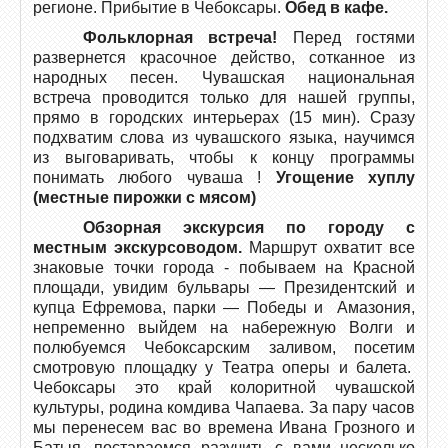
регионе. Прибытие в Чебоксары.
Обед в кафе.
Фольклорная встреча!
Перед гостями
развернется красочное действо, сотканное из
народных песен. Чувашская национальная
встреча проводится только для нашей группы,
прямо в городских интерьерах (15 мин). Сразу
подхватим слова из чувашского языка, научимся
из выговаривать, чтобы к концу программы
понимать любого чуваша !
Угощение хуплу
(местные пирожки с мясом)
Обзорная экскурсия по городу с
местным экскурсоводом.
Маршрут охватит все
знаковые точки города - побываем на Красной
площади, увидим бульвары — Президентский и
купца Ефремова, парки — Победы и Амазония,
непременно выйдем на набережную Волги и
полюбуемся Чебоксарским заливом, посетим
смотровую площадку у Театра оперы и балета.
Чебоксары это край колоритной чувашской
культуры, родина комдива Чапаева. За пару часов
мы перенесем вас во времена Ивана Грозного и
Батыя, постараемся разучить с вами несколько