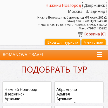
Нижний Новгород
Дзержинск
Москва
Владимир
Нижне-Волжская набережная,д. 6/1 офис 202 (2
этаж), тел.: +7(831)211-40-40
+ 7(831) 435-19-66, +79101495932, +79637548002
Макс +79101495932
Корзина [
0
]
Вход для туриста
Агентствам
ROMANOVA TRAVEL
ПОДОБРАТЬ ТУР