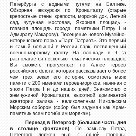
Петербурга с водными путями на Балтике.
Обзорная экскурсия по Кронштадту (старые
крепостные стены крепости, морской док, Летний
сад, чугунная мостовая, Якорная площадь -
главная площадь города, памятники Петру I и
Адмиралу Макарову). Посещение нового Музейно-
исторического парка «Парт Патриот». Это первый
и самый большой в России парк, посвященный
военно-морскому флоту. На площади в 9 га
располагается несколько тематических площадок.
Вы сможете прогуляться по Аллее героев
российского флота, которая рассказывает о более
чем трех веках его истории, осмотреть маяк
памяти с 200 именами героев-моряков, начиная с
эпохи Петра I и до наших дней. Знакомство с
жемчужиной Кронштадта, высотной доминантой
акватории залива - великолепным Никольским
Морским собором (собор был задуман как Храм-
памятник всем погибшим морякам).
Переезд в Петергоф (большая часть дня
в столице фонтанов).
По замыслу Петра,
Петергоф должен был, с одной стороны,