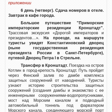
приложении
6 день (четверг). Сдача номеров в отеле.
Завтрак в кафе города.
Большое путешествие "Приморские
императорские резиденции Кронштадт".
Трассовая экскурсия «Дорогой императоров и
президентов…».
На проезде, на маршруте
туристы увидят Константиновский дворец
(ныне государственная резиденция
президента России в Санкт-Петербурге),
путевой Дворец Петра I в Стрельне.
Трансфер в Кронштадт.
Поездка на остров
Котлин в город-крепость Кронштадт. Путь пройдет
через Финский залив по дамбе комплекса
защитных сооружений от наводнений. Туристы
узнают историю строительства защитных
сооружений (создания дамбы и знакомство с ее
инженерными сооружениями-водопропусниками,
мост над Морским каналом и подводный
автомобильный тоннель под фарватером
Морского канала, соединяющего морской порт