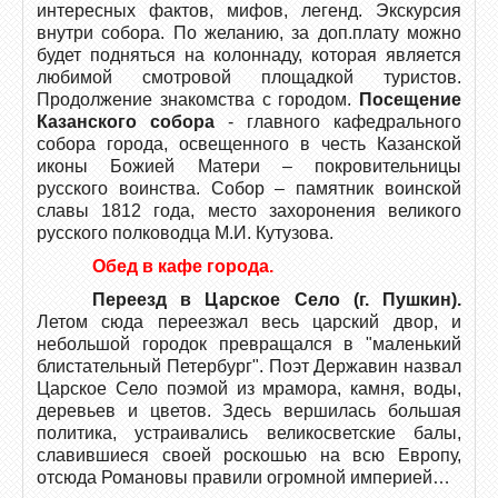
интересных фактов, мифов, легенд. Экскурсия
внутри собора. По желанию, за доп.плату можно
будет подняться на колоннаду, которая является
любимой смотровой площадкой туристов.
Продолжение знакомства с городом.
Посещение
Казанского собора
- главного кафедрального
собора города, освещенного в честь Казанской
иконы Божией Матери – покровительницы
русского воинства. Собор – памятник воинской
славы 1812 года, место захоронения великого
русского полководца М.И. Кутузова.
Обед в кафе города.
Переезд в Царское Село (г. Пушкин).
Летом сюда переезжал весь царский двор, и
небольшой городок превращался в "маленький
блистательный Петербург". Поэт Державин назвал
Царское Село поэмой из мрамора, камня, воды,
деревьев и цветов. Здесь вершилась большая
политика, устраивались великосветские балы,
славившиеся своей роскошью на всю Европу,
отсюда Романовы правили огромной империей…