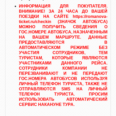
ИНФОРМАЦИЯ ДЛЯ ПОКУПАТЕЛЯ.
ВНИМАНИЕ! ЗА 24 ЧАСА ДО ВАШЕЙ
ПОЕЗДКИ НА САЙТЕ https://romanova-
ticket.ru/checkin (ЗНАЧОК АВТОБУСА)
МОЖНО ПОЛУЧИТЬ СВЕДЕНИЯ О
ГОС.НОМЕРЕ АВТОБУСА, НАЗНАЧЕННЫМ
НА ВАШЕМ МАРШРУТЕ. ДАННЫЕ
ПРЕДОСТАВЛЯЮТСЯ В
АВТОМАТИЧЕСКОМ РЕЖИМЕ БЕЗ
УЧАСТИЯ СОТРУДНИКОВ, ТЕМ
ТУРИСТАМ, КОТОРЫЕ ЯВЛЯЮТСЯ
УЧАСТНИКАМИ ДАННОГО РЕЙСА.
СОТРУДНИКИ КОМПАНИИ НЕ
ПЕРЕЗВАНИВАЮТ И НЕ ПЕРЕДАЮТ
ГОС.НОМЕРА АВТОБУСОВ ИСПОЛЬЗУЯ
ЛИЧНЫЙ ТЕЛЕФОН ТУРИСТА, ТАКЖЕ НЕ
ОТПРАВЛЯЮТСЯ SMS НА ЛИЧНЫЙ
ТЕЛЕФОН ТУРИСТА. ПРОСИМ
ИСПОЛЬЗОВАТЬ АВТОМАТИЧЕСКИЙ
СЕРВИС НАКАНУНЕ ТУРА.