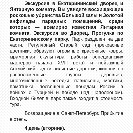
Экскурсия в Екатерининский дворец и
Янтарную комнату. Вы увидите восхищающие
роскошью убранства Большой залы и Золотой
анфилады парадных помещений, среди
которых — всемирно известная Янтарная
комната. Экскурсия во Дворец.
Прогулка по
Екатерининскому парку.
Парк разделен на две
части. Регулярный Старый сад (прекрасные
цветники, образуют огромные красочные ковры,
мраморная скульптура, работы венецианских
мастеров начала XVIII века) и пейзажный
Английский сад (извилистые дорожки, живописно
расположенные группы деревьев,
многочисленные беседки, павильоны, мостики,
памятники, посвященные победам России в
войнах с Турцией и победе над Наполеоном).
Входной билет в парк также входит в стоимость
тура.
Возвращение в Санкт-Петербург. Прибытие
в отель.
4 день (вторник).