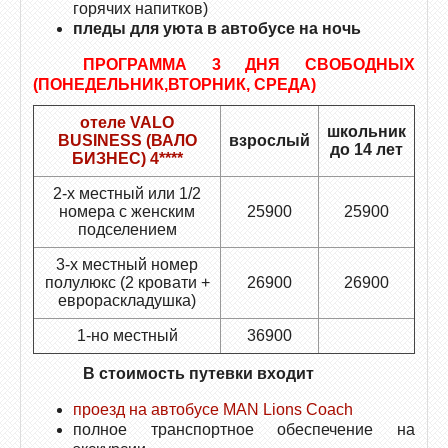
горячих напитков)
пледы для уюта в автобусе на ночь
ПРОГРАММА 3 ДНЯ СВОБОДНЫХ
(ПОНЕДЕЛЬНИК,ВТОРНИК, СРЕДА)
отеле VALO
школьник
BUSINESS (ВАЛО
взрослый
до 14 лет
БИЗНЕС) 4****
2-х местный или 1/2
номера с женским
25900
25900
подселением
3-х местный номер
полулюкс (2 кровати +
26900
26900
еврораскладушка)
1-но местный
36900
В стоимость путевки входит
проезд на автобусе МАN Lions Coach
полное транспортное обеспечение на