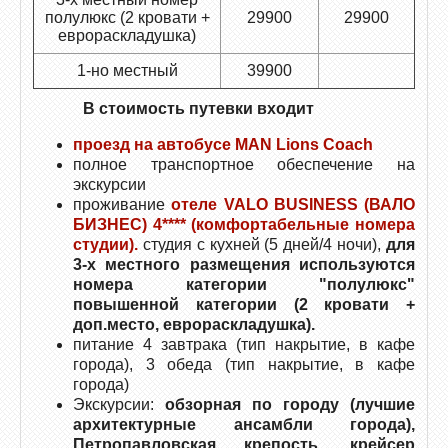
полулюкс (2 кровати +
29900
29900
еврораскладушка)
1-но местный
39900
В стоимость путевки входит
проезд на автобусе МАN Lions Coach
полное транспортное обеспечение на
экскурсии
проживание
отеле VALO BUSINESS (ВАЛО
БИЗНЕС) 4****
(комфортабельные номера
студии).
студия с кухней (5 дней/4 ночи),
для
3-х местного размещения используются
номера категории "полулюкс"
повышенной категории (2 кровати +
доп.место, еврораскладушка).
питание 4 завтрака (тип накрытие, в кафе
города), 3 обеда (тип накрытие, в кафе
города)
Экскурсии:
обзорная по городу (лучшие
архитектурные ансамбли города),
Петропавловская крепость, крейсер