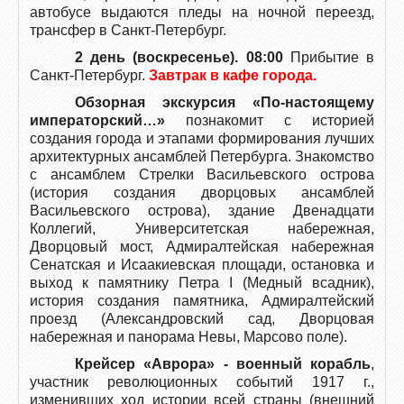
автобусе выдаются пледы на ночной переезд,
трансфер в Санкт-Петербург.
2 день (воскресенье). 08:00
Прибытие в
Санкт-Петербург.
Завтрак в кафе города.
Обзорная экскурсия «По-настоящему
императорский…»
познакомит с историей
создания города и этапами формирования лучших
архитектурных ансамблей Петербурга. Знакомство
с ансамблем Стрелки Васильевского острова
(история создания дворцовых ансамблей
Васильевского острова), здание Двенадцати
Коллегий, Университетская набережная,
Дворцовый мост, Адмиралтейская набережная
Сенатская и Исаакиевская площади, остановка и
выход к памятнику Петра I (Медный всадник),
история создания памятника, Адмиралтейский
проезд (Александровский сад, Дворцовая
набережная и панорама Невы, Марсово поле).
Крейсер «Аврора» - военный корабль
,
участник революционных событий 1917 г.,
изменивших ход истории всей страны (внешний