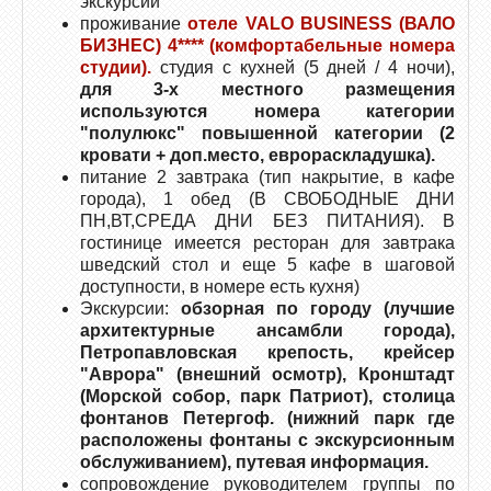
экскурсии
проживание
отеле VALO BUSINESS (ВАЛО
БИЗНЕС) 4****
(комфортабельные номера
студии).
студия с кухней (5 дней / 4 ночи),
для 3-х местного размещения
используются номера категории
"полулюкс" повышенной категории (2
кровати + доп.место, еврораскладушка).
питание 2 завтрака (тип накрытие, в кафе
города), 1 обед (В СВОБОДНЫЕ ДНИ
ПН,ВТ,СРЕДА ДНИ БЕЗ ПИТАНИЯ). В
гостинице имеется ресторан для завтрака
шведский стол и еще 5 кафе в шаговой
доступности, в номере есть кухня)
Экскурсии:
обзорная по городу (лучшие
архитектурные ансамбли города),
Петропавловская крепость, крейсер
"Аврора" (внешний осмотр), Кронштадт
(Морской собор, парк Патриот), столица
фонтанов Петергоф. (нижний парк где
расположены фонтаны с экскурсионным
обслуживанием), путевая информация.
сопровождение руководителем группы по