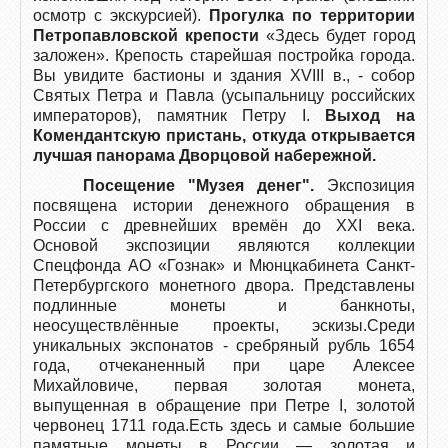
осмотр с экскурсией).
Прогулка по территории
Петропавловской крепости
«Здесь будет город
заложен». Крепость старейшая постройка города.
Вы увидите бастионы и здания XVIII в., - собор
Святых Петра и Павла (усыпальницу российских
императоров), памятник Петру I.
Выход на
Комендантскую пристань, откуда открывается
лучшая панорама Дворцовой набережной.
Посещение "Музея денег".
Экспозиция
посвящена истории денежного обращения в
России с древнейших времён до XXI века.
Основой экспозиции являются коллекции
Спецфонда АО «Гознак» и Мюнцкабинета Санкт-
Петербургского монетного двора. Представлены
подлинные монеты и банкноты,
неосуществлённые проекты, эскизы.Среди
уникальных экспонатов - сребряный рубль 1654
года, отчеканенный при царе Алексее
Михайловиче, первая золотая монета,
выпущенная в обращение при Петре I, золотой
червонец 1711 года.Есть здесь и самые большие
памятные монеты в России — золотая и