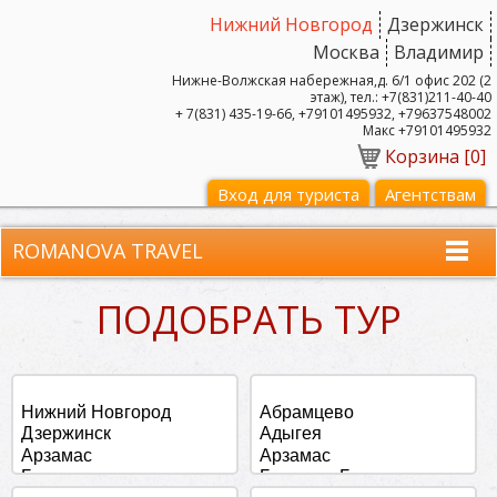
Нижний Новгород
Дзержинск
Москва
Владимир
Нижне-Волжская набережная,д. 6/1 офис 202 (2
этаж), тел.: +7(831)211-40-40
+ 7(831) 435-19-66, +79101495932, +79637548002
Макс +79101495932
Корзина [
0
]
Вход для туриста
Агентствам
ROMANOVA TRAVEL
ПОДОБРАТЬ ТУР