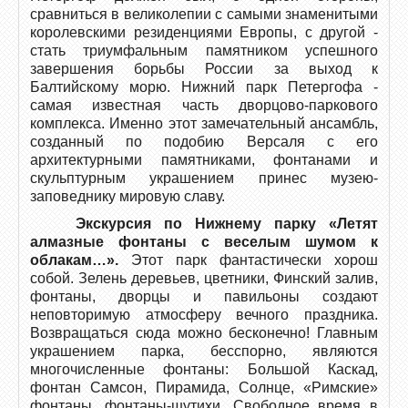
сравниться в великолепии с самыми знаменитыми
королевскими резиденциями Европы, с другой -
стать триумфальным памятником успешного
завершения борьбы России за выход к
Балтийскому морю. Нижний парк Петергофа -
самая известная часть дворцово-паркового
комплекса. Именно этот замечательный ансамбль,
созданный по подобию Версаля с его
архитектурными памятниками, фонтанами и
скульптурным украшением принес музею-
заповеднику мировую славу.
Экскурсия по Нижнему парку «Летят
алмазные фонтаны с веселым шумом к
облакам…».
Этот парк фантастически хорош
собой. Зелень деревьев, цветники, Финский залив,
фонтаны, дворцы и павильоны создают
неповторимую атмосферу вечного праздника.
Возвращаться сюда можно бесконечно! Главным
украшением парка, бесспорно, являются
многочисленные фонтаны: Большой Каскад,
фонтан Самсон, Пирамида, Солнце, «Римские»
фонтаны, фонтаны-шутихи. Свободное время в