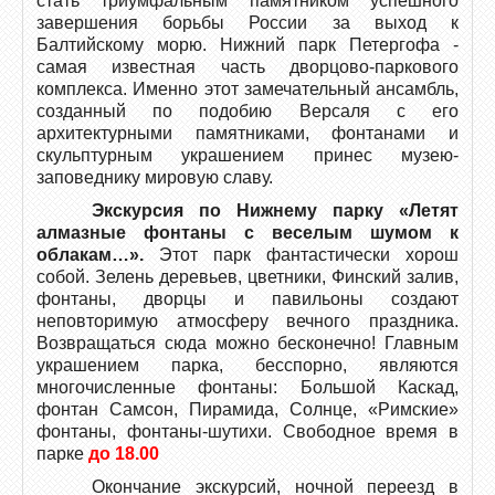
стать триумфальным памятником успешного
завершения борьбы России за выход к
Балтийскому морю. Нижний парк Петергофа -
самая известная часть дворцово-паркового
комплекса. Именно этот замечательный ансамбль,
созданный по подобию Версаля с его
архитектурными памятниками, фонтанами и
скульптурным украшением принес музею-
заповеднику мировую славу.
Экскурсия по Нижнему парку «Летят
алмазные фонтаны с веселым шумом к
облакам…».
Этот парк фантастически хорош
собой. Зелень деревьев, цветники, Финский залив,
фонтаны, дворцы и павильоны создают
неповторимую атмосферу вечного праздника.
Возвращаться сюда можно бесконечно! Главным
украшением парка, бесспорно, являются
многочисленные фонтаны: Большой Каскад,
фонтан Самсон, Пирамида, Солнце, «Римские»
фонтаны, фонтаны-шутихи. Свободное время в
парке
до 18.00
Окончание экскурсий, ночной переезд в