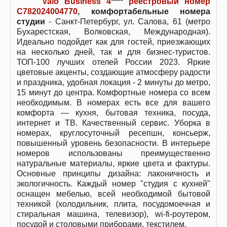
Valo Business 4*
***
реестровый номер
C782024004770
, комфортабельные номера
студии
- Санкт-Петербург, ул. Салова, 61 (метро
Бухарестская, Волковская, Международная).
Идеально подойдет как для гостей, приезжающих
на несколько дней, так и для бизнес-туристов.
ТОП-100 лучших отелей России 2023. Яркие
цветовые акценты, создающие атмосферу радости
и праздника, удобная локация - 2 минуты до метро,
15 минут до центра. Комфортные номера со всем
необходимым. В номерах есть все для вашего
комфорта — кухня, бытовая техника, посуда,
интернет и ТВ. Качественный сервис. Уборка в
номерах, круглосуточный ресепшн, консьерж,
повышенный уровень безопасности. В интерьере
номеров использованы преимущественно
натуральные материалы, яркие цвета и фактуры.
Основные принципы дизайна: лаконичность и
экологичность. Каждый номер "студия с кухней"
оснащен мебелью, всей необходимой бытовой
техникой (холодильник, плита, посудомоечная и
стиральная машина, телевизор), wi-fi-роутером,
посудой и столовыми приборами, текстилем.