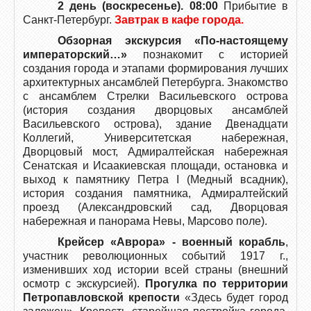
2 день (воскресенье). 08:00
Прибытие в
Санкт-Петербург.
Завтрак в кафе города.
Обзорная экскурсия «По-настоящему
императорский…»
познакомит с историей
создания города и этапами формирования лучших
архитектурных ансамблей Петербурга. Знакомство
с ансамблем Стрелки Васильевского острова
(история создания дворцовых ансамблей
Васильевского острова), здание Двенадцати
Коллегий, Университетская набережная,
Дворцовый мост, Адмиралтейская набережная
Сенатская и Исаакиевская площади, остановка и
выход к памятнику Петра I (Медный всадник),
история создания памятника, Адмиралтейский
проезд (Александровский сад, Дворцовая
набережная и панорама Невы, Марсово поле).
Крейсер «Аврора» - военный корабль
,
участник революционных событий 1917 г.,
изменивших ход истории всей страны (внешний
осмотр с экскурсией).
Прогулка по территории
Петропавловской крепости
«Здесь будет город