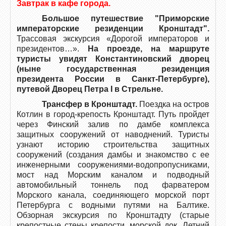
Завтрак в кафе города.
Большое путешествие "Приморские
императорские резиденции Кронштадт".
Трассовая экскурсия «Дорогой императоров и
президентов…».
На проезде, на маршруте
туристы увидят Константиновский дворец
(ныне государственная резиденция
президента России в Санкт-Петербурге),
путевой Дворец Петра I в Стрельне.
Трансфер в Кронштадт.
Поездка на остров
Котлин в город-крепость Кронштадт. Путь пройдет
через Финский залив по дамбе комплекса
защитных сооружений от наводнений. Туристы
узнают историю строительства защитных
сооружений (создания дамбы и знакомство с ее
инженерными сооружениями-водопропусниками,
мост над Морским каналом и подводный
автомобильный тоннель под фарватером
Морского канала, соединяющего морской порт
Петербурга с водными путями на Балтике.
Обзорная экскурсия по Кронштадту (старые
крепостные стены крепости, морской док, Летний