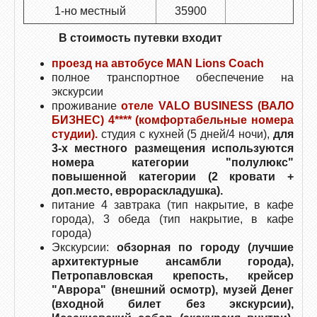
1-но местный
35900
В стоимость путевки входит
проезд на автобусе МАN Lions Coach
полное транспортное обеспечение на
экскурсии
проживание
отеле VALO BUSINESS (ВАЛО
БИЗНЕС) 4****
(комфортабельные номера
студии).
студия с кухней (5 дней/4 ночи),
для
3-х местного размещения используются
номера категории "полулюкс"
повышенной категории (2 кровати +
доп.место, еврораскладушка).
питание 4 завтрака (тип накрытие, в кафе
города), 3 обеда (тип накрытие, в кафе
города)
Экскурсии:
обзорная по городу (лучшие
архитектурные ансамбли города),
Петропавловская крепость, крейсер
"Аврора" (внешний осмотр), музей Денег
(входной билет без экскурсии),