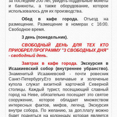
за последние 200 лет, увидеть поддельные монеты
и банкноты, а также оборудование, которое
использовалось для их производства.
Обед в кафе города.
Отъезд на
размещение. Размещение в номерах с 16:00.
Свободное время.
3 день (понедельник).
СВОБОДНЫЙ ДЕНЬ ДЛЯ ТЕХ КТО
ПРИОБРЕЛ ПРОГРАММУ "3 СВОБОДНЫХ ДНЯ"
- свободный день.
Завтрак в кафе города.
Экскурсия в
Исаакиевский собор (внутреннее убранство).
Знаменитый Исаакиевский - почти ровесник
Санкт-Петербургу.Его величавые и золоченые
купола служат визитной карточкой Северной
столицы. Каждый турист, посещающий славный
город на Неве, обязательно посещает это святое
сооружение, которое обладает множеством
интересных фактов, мифов, легенд. Экскурсия
внутри собора. По желанию, за доп.плату можно
будет подняться на колоннаду, которая является