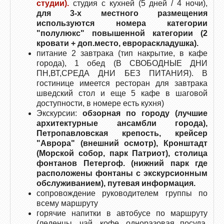
студии).
студия с кухней (5 дней / 4 ночи),
для 3-х местного размещения
используются номера категории
"полулюкс" повышенной категории (2
кровати + доп.место, еврораскладушка).
питание 2 завтрака (тип накрытие, в кафе
города), 1 обед (В СВОБОДНЫЕ ДНИ
ПН,ВТ,СРЕДА ДНИ БЕЗ ПИТАНИЯ). В
гостинице имеется ресторан для завтрака
шведский стол и еще 5 кафе в шаговой
доступности, в номере есть кухня)
Экскурсии:
обзорная по городу (лучшие
архитектурные ансамбли города),
Петропавловская крепость, крейсер
"Аврора" (внешний осмотр), Кронштадт
(Морской собор, парк Патриот), столица
фонтанов Петергоф. (нижний парк где
расположены фонтаны с экскурсионным
обслуживанием), путевая информация.
сопровождение руководителем группы по
всему маршруту
горячие напитки в автобусе по маршруту
(леденцы, чай, кофе, одноразовая посуда,