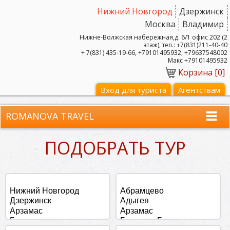
Нижний Новгород
Дзержинск
Москва
Владимир
Нижне-Волжская набережная,д. 6/1 офис 202 (2
этаж), тел.: +7(831)211-40-40
+ 7(831) 435-19-66, +79101495932, +79637548002
Макс +79101495932
Корзина [
0
]
Вход для туриста
Агентствам
ROMANOVA TRAVEL
ПОДОБРАТЬ ТУР