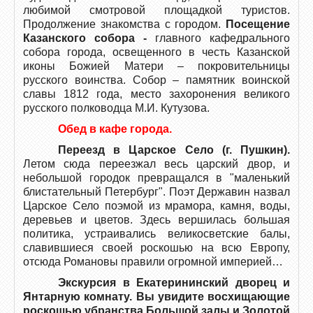
любимой смотровой площадкой туристов.
Продолжение знакомства с городом.
Посещение
Казанского собора -
главного кафедрального
собора города, освещенного в честь Казанской
иконы Божией Матери – покровительницы
русского воинства. Собор – памятник воинской
славы 1812 года, место захоронения великого
русского полководца М.И. Кутузова.
Обед в кафе города.
Переезд в Царское Село (г. Пушкин).
Летом сюда переезжал весь царский двор, и
небольшой городок превращался в "маленький
блистательный Петербург". Поэт Державин назвал
Царское Село поэмой из мрамора, камня, воды,
деревьев и цветов. Здесь вершилась большая
политика, устраивались великосветские балы,
славившиеся своей роскошью на всю Европу,
отсюда Романовы правили огромной империей…
Экскурсия в Екатерининский дворец и
Янтарную комнату. Вы увидите восхищающие
роскошью убранства Большой залы и Золотой