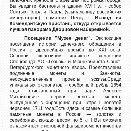
заложен». Крепость старейшая постройка города.
Вы увидите бастионы и здания XVIII в., - собор
Святых Петра и Павла (усыпальницу российских
императоров), памятник Петру I.
Выход на
Комендантскую пристань, откуда открывается
лучшая панорама Дворцовой набережной.
Посещение "Музея денег".
Экспозиция
посвящена истории денежного обращения в
России с древнейших времён до XXI века.
Основой экспозиции являются коллекции
Спецфонда АО «Гознак» и Мюнцкабинета Санкт-
Петербургского монетного двора. Представлены
подлинные монеты и банкноты,
неосуществлённые проекты, эскизы.Среди
уникальных экспонатов - сребряный рубль 1654
года, отчеканенный при царе Алексее
Михайловиче, первая золотая монета,
выпущенная в обращение при Петре I, золотой
червонец 1711 года.Есть здесь и самые большие
памятные монеты в России — золотая и
серебряная, каждая весом по 5 кг!!! Вы сможете
ознакомиться с историей фальшивомонетничества