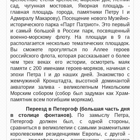
сад, чугунная мостовая, Якорная площадь -
главная площадь города, памятники Петру I и
Адмиралу Макарову). Посещение нового Музейно-
исторического парка «Парт Патриот». Это первый
и самый большой в России парк, посвященный
военно-морскому флоту. На площади в 9 га
располагается несколько тематических площадок.
Вы сможете прогуляться по Аллее героев
российского флота, которая рассказывает о более
чем трех веках его истории, осмотреть маяк
памяти с 200 именами героев-моряков, начиная с
эпохи Петра I и до наших дней. Знакомство с
жемчужиной Кронштадта, высотной доминантой
акватории залива - великолепным Никольским
Морским собором (собор был задуман как Храм-
памятник всем погибшим морякам).
Переезд в Петергоф (большая часть дня
в столице фонтанов).
По замыслу Петра,
Петергоф должен был, с одной стороны,
сравниться в великолепии с самыми знаменитыми
королевскими резиденциями Европы, с другой -