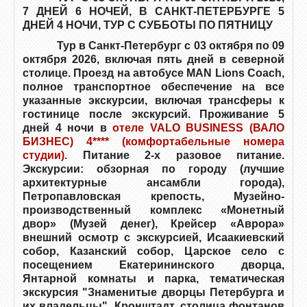
7
ДНЕЙ 6 НОЧЕЙ, В САНКТ-ПЕТЕРБУРГЕ 5
ДНЕЙ 4 НОЧИ, ТУР С СУББОТЫ ПО ПЯТНИЦУ
Тур в Санкт-Петербург с 03 октября по 09
октября 2026, включая пять дней в северной
столице. Проезд на автобусе MAN Lions Coach,
полное транспортное обеспечение на все
указанные экскурсии, включая трансферы к
гостинице после экскурсий. Проживание 5
дней 4 ночи в
отеле VALO BUSINESS (ВАЛО
БИЗНЕС) 4****
(комфортабельные номера
студии).
Питание 2-х разовое питание.
Экскурсии: обзорная по городу (лучшие
архитектурные ансамбли города),
Петропавловская крепость, Музейно-
производственный комплекс «Монетный
двор» (Музей денег), Крейсер «Аврора»
внешний осмотр с экскурсией, Исаакиевский
собор, Казанский собор, Царское село с
посещением Екатерининского дворца,
Янтарной комнаты и парка, тематическая
экскурсия "Знаменитые дворцы Петербурга и
их владельцы", Кронштадт, столица фонтанов